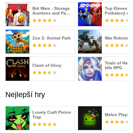
Bid Wars - Storage
Top Eleven 20
Auctions and Pawn
Fotbalový ma
Shop Tycoon
Zoo 2: Animal Park
War Robots
Trials of Hero
Clash of Glory
Idle RPG
Nejlepší hry
Lovely Craft Piston
Melon Playgr
Trap