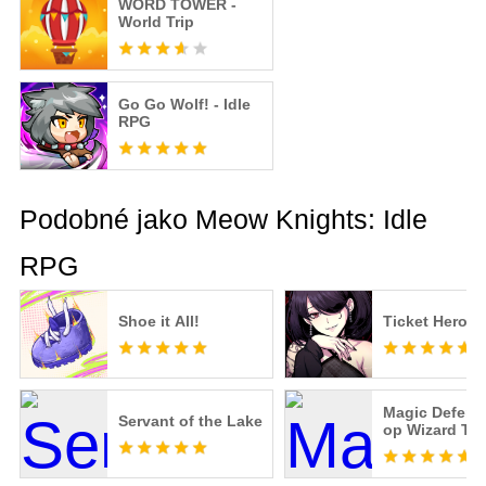
WORD TOWER -
World Trip
Go Go Wolf! - Idle
RPG
Podobné jako Meow Knights: Idle
RPG
Shoe it All!
Ticket Hero
Magic Defens
Servant of the Lake
op Wizard TD