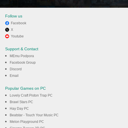
Follow us
Facebook
X
Užijte si hraní Meow Knights:
Youtube
Idle RPG na PC s MEmu
Support & Contact
MEmu Podpora
Stáhnout
Facebook Group
Discord
Email
Popular Games on PC
Lovely Craft Piston Trap PC
Brawl Stars PC
Hay Day PC
Beatstar - Touch Your Music PC
Melon Playground PC