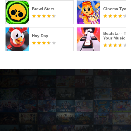
Brawl Stars
Cinema Tyco
Beatstar - To
Hay Day
Your Music