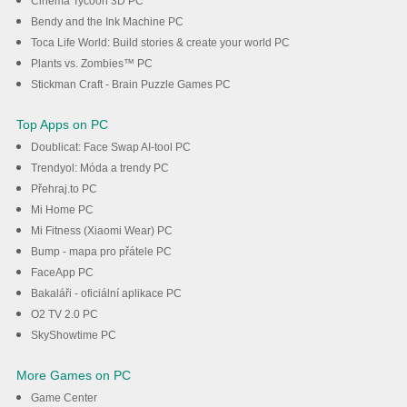
Cinema Tycoon 3D PC
Bendy and the Ink Machine PC
Toca Life World: Build stories & create your world PC
Plants vs. Zombies™ PC
Stickman Craft - Brain Puzzle Games PC
Top Apps on PC
Doublicat: Face Swap AI-tool PC
Trendyol: Móda a trendy PC
Přehraj.to PC
Mi Home PC
Mi Fitness (Xiaomi Wear) PC
Bump - mapa pro přátele PC
FaceApp PC
Bakaláři - oficiální aplikace PC
O2 TV 2.0 PC
SkyShowtime PC
More Games on PC
Game Center