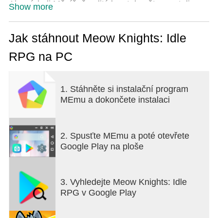
Aby získali Měsíčně zalitý krystal zpět, povstali
Show more
Kočičí rytíři do boje a obnovili mír v království!
Kočky zvítězí!
Jak stáhnout Meow Knights: Idle
【Klíčové vlastnosti】
RPG na PC
● Nekonečný automatický růst! Nekonečné
magické koule!
1. Stáhněte si instalační program
Věčný poklad Kočičích rytířů, Magická koule,
MEmu a dokončete instalaci
automaticky farmí vybavení!
Generujte magickou sílu 24 hodin denně, 7 dní v
týdnu a přivolávejte legendární vybavení.
Sbírejte mocné kusy vybavení a vylepšujte svou
2. Spusťte MEmu a poté otevřete
Kočku!
Google Play na ploše
● Synergie mocných rytířů a štítků dovedností
Shromážděte mocné spojence rytířů a odemkněte
3. Vyhledejte Meow Knights: Idle
zničující dovednosti!
RPG v Google Play
Vylepšete štítky relikviemi, abyste probudili skryté
síly.