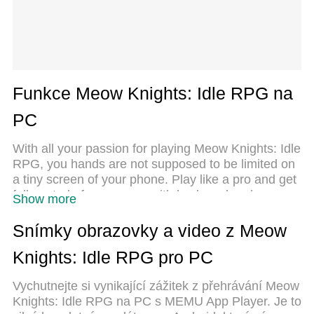
Funkce Meow Knights: Idle RPG na
PC
With all your passion for playing Meow Knights: Idle
RPG, you hands are not supposed to be limited on
a tiny screen of your phone. Play like a pro and get
full control of your game with keyboard and mouse.
Show more
MEmu offers you all the things that you are
expecting. Download and play Meow Knights: Idle
Snímky obrazovky a video z Meow
RPG on PC. Play as long as you want, no more
Knights: Idle RPG pro PC
limitations of battery, mobile data and disturbing
calls. The brand new MEmu 9 is the best choice of
Vychutnejte si vynikající zážitek z přehrávání Meow
playing Meow Knights: Idle RPG on PC. Prepared
Knights: Idle RPG na PC s MEMU App Player. Je to
with our expertise, the exquisite preset keymapping