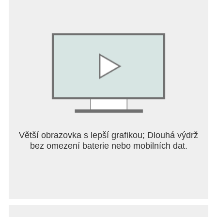
Další obsah zaměřený na cechy bude průběžně
aktualizován!
● Unikátní kočičí skiny a společníci!
Sbírejte rozkošné a stylové kočičí skiny a mocné
společníky Kočičích rytířů!
Skiny nejsou jen kosmetické – odemkněte
bonusové efekty a podpořte svůj růst!
----- Připojte se ke komunitě! -----
Oficiální Discord: https://discord.gg/uD3QAGRWUj
Větší obrazovka s lepší grafikou; Dlouhá výdrž
bez omezení baterie nebo mobilních dat.