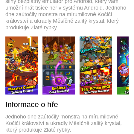
silný bezplatný emulátor pro Android, který vám
system makes Meow Knights: Idle RPG a real PC
umožní hrát tisíce her v systému Android. Jednoho
game. MEmu multi-instance manager makes
dne zaútočily monstra na mírumilovné Kočičí
playing 2 or more accounts on the same device
království a ukradly Měsíčně zalitý krystal, který
possible. And the most important, our exclusive
produkuje Zlaté rybky.
emulation engine can release full potential of your
PC, make everything smooth.
Informace o hře
Jednoho dne zaútočily monstra na mírumilovné
Kočičí království a ukradly Měsíčně zalitý krystal,
který produkuje Zlaté rybky.