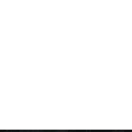
Garena Free Fire Max - Emulador
MEmu 2022
Game News
July 6, 2026
MECCHA CHAMELEON Download
Gratuito no PC
Game News
June 18, 2026
Domine o Esconde-Esconde
Definitivo: Por Que o MEmu é a
Melhor Maneira de Jogar MECCHA
CHAMELEON no PC!