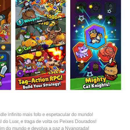
le infinito mais fofo e espetacular do mundo!
l do Luar, e traga de volta os Peixes Dourados!
 fim do mundo e devolva a paz a Nyangrada!