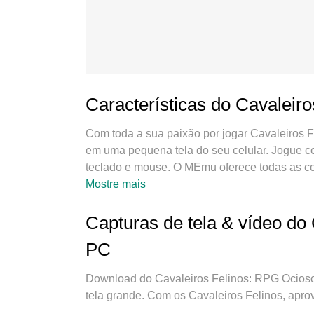
Características do Cavaleir
Com toda a sua paixão por jogar Cavaleiros F
em uma pequena tela do seu celular. Jogue co
teclado e mouse. O MEmu oferece todas as co
Felinos: RPG Ocioso no PC. Jogue o tempo qu
Mostre mais
aquelas ligações enquanto estiver jogando. 
Felinos: RPG Ocioso no PC. Com grandes no
Capturas de tela & vídeo do
Felinos: RPG Ocioso um jogo de PC real. Nos
PC
Android, reduzindo tempo de reprodução de 2
nosso mecanimos de emulação exclusivo pode 
Download do Cavaleiros Felinos: RPG Ocios
rodando tudo liso. Nós nos preocupamos não
tela grande. Com os Cavaleiros Felinos, aprov
desfrutar de 100% do seu jogo favorito.