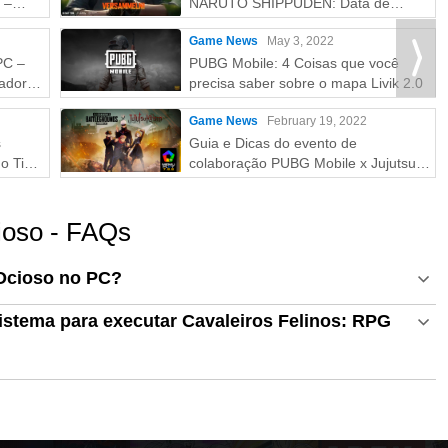
 –
NARUTO SHIPPUDEN: Data de
Lançamento e Recompensas
Game News
May 3, 2022
Gratuitas
PC –
PUBG Mobile: 4 Coisas que você
ador
precisa saber sobre o mapa Livik 2.0
Game News
February 19, 2022
s
Guia e Dicas do evento de
o Tier
colaboração PUBG Mobile x Jujutsu
Kaisen
ioso - FAQs
 Ocioso no PC?
istema para executar Cavaleiros Felinos: RPG