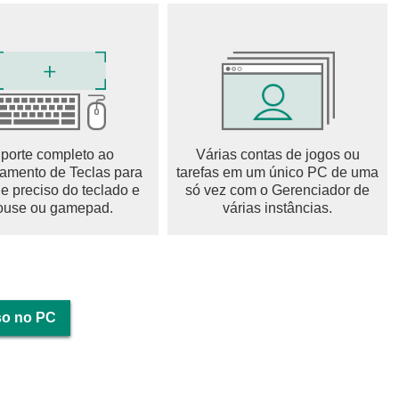
l e muito mais!
e chat.
a guilda serão atualizados continuamente.
cheios de charme!
s Cavaleiros Felinos cheios de personalidade!
feitos de posse também ajudam no crescimento!
porte completo ao
Várias contas de jogos ou
mento de Teclas para
tarefas em um único PC de uma
le preciso do teclado e
só vez com o Gerenciador de
WUj
use ou gamepad.
várias instâncias.
so no PC