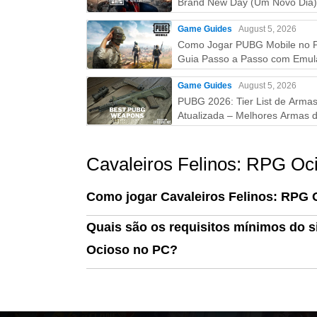
Brand New Day (Um Novo Dia)
Tudo que você precisa saber!
Game Guides
August 5, 2026
Como Jogar PUBG Mobile no 
Guia Passo a Passo com Emul
(Atualizado 2026)
Game Guides
August 5, 2026
PUBG 2026: Tier List de Arma
Atualizada – Melhores Armas d
S ao D (Guia Completo)
Cavaleiros Felinos: RPG Oc
Como jogar Cavaleiros Felinos: RPG
Quais são os requisitos mínimos do s
Ocioso no PC?