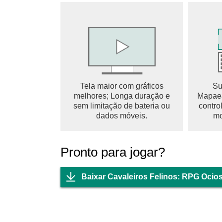
PVP, rankings, guildas, raids de chefe mundia
Recursos de comunidade fortes, como guilda 
Novos conteúdos para crescer com membros d
● Costumes e companheiros felinos únicos e 
Costumes adoráveis para gatos e companheiro
Os costumes não são apenas visuais: seus e
Tela maior com gráficos
Su
melhores; Longa duração e
Mapaea
----- Junte-se à comunidade! -----
sem limitação de bateria ou
contro
Discord oficial: https://discord.gg/uD3QAGR
dados móveis.
mo
Pronto para jogar?
Baixar Cavaleiros Felinos: RPG Ocio