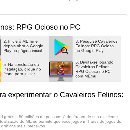
linos: RPG Ocioso no PC
: o Orbe Mágico!
gicos gerados sem parar 24 horas por dia.
de obter equipamentos em massa e crescer rapidamente.
2. Inicie o MEmu e
3. Pesquise Cavaleiros
depois abra o Google
Felinos: RPG Ocioso
Play na página inicial
no Google Play
tags!
colecione habilidades poderosas!
6. Divirta-se jogando
5. Na conclusão da
Cavaleiros Felinos:
cial de companheiros e habilidades!
instalação, clique no
RPG Ocioso no PC
ícone para iniciar
s para batalhas estratégicas.
com MEmu
inito
a experimentar o Cavaleiros Felinos:
deroso e explosivo!
ção infinita.
es e fique mais forte.
 grátis e 50 milhões de pessoas já desfrutam de sua excelente
virtualização do MEmu permite que você jogue milhares de jogos do
ráficos mais intensivos.