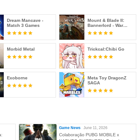
Dream Mancave -
Mount & Blade II:
Match 3 Games
Bannerlord - War
Sails
Morbid Metal
Trickcal:Chibi Go
Exoborne
Meta Toy DragonZ
SAGA
Game News
June 11, 2026
a:
Colaboração PUBG MOBILE x