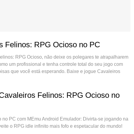
os Felinos: RPG Ocioso no PC
elinos: RPG Ocioso, não deixe os polegares te atrapalharem
mo um profissional e tenha controle total do seu jogo com
isas que você está esperando. Baixe e jogue Cavaleiros
e quiser, sem mais limitações de bateria, dados móveis e
O novíssimo MEmu 9 é a melhor escolha de jogar Cavaleiros
vidades no sistema de mapeamento que faz Cavaleiros
 Cavaleiros Felinos: RPG Ocioso no
sa equipe melhorou o gerenciamento de várias instâncias do
 ou mais contas no mesmo dispositivo. O mais importante,
liberar todo o potencial do seu PC sem travamentos,
o no PC com MEmu Android Emulador: Divirta-se jogando na
 apenas com você joga, mas com todo o processo de
eite o RPG idle infinito mais fofo e espetacular do mundo!