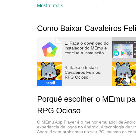
Mostre mais
【Recursos do jogo】
Como Baixar Cavaleiros Fe
● O tesouro dos cavaleiros que nunca dormem
Invoque equipamentos lendários com orbes má
Sem controles complicados, sinta a emoção 
1. Faça o download do
instalador do MEmu e
conclua a instalação
● Monte o deck mais forte! RPG de ação com 
Reúna companheiros cavaleiros confiáveis e 
4. Baixe e Instale
Fortaleça tags com relíquias e libere o poten
Cavaleiros Felinos:
RPG Ocioso
Encontre a melhor combinação de tags e build
Install
● Conteúdos abundantes para crescimento inf
Porquê escolher o MEmu par
Diversas masmorras oferecem crescimento po
A Prova do Cavaleiro traz progressão de promo
RPG Ocioso
Na Piscicultura, colete várias espécies de peix
O MEmu App Player é o melhor emulador de Android
experiência de jogos no Android. A tecnologia de 
● Diversão com competição e cooperação
Android sem problemas no seu PC, mesmo os com g