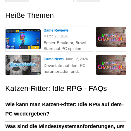
Heiße Themen
Game Reviews
March 25, 2020
Bester Emulator, Brawl
Stars auf PC spielen
Game News
June 12, 2026
Devastate auf dem PC
herunterladen und
spielen: Der ultimative
Gaming-Guide mit MEmu
Katzen-Ritter: Idle RPG - FAQs
Play
Wie kann man Katzen-Ritter: Idle RPG auf dem
PC wiedergeben?
Was sind die Mindestsystemanforderungen, um