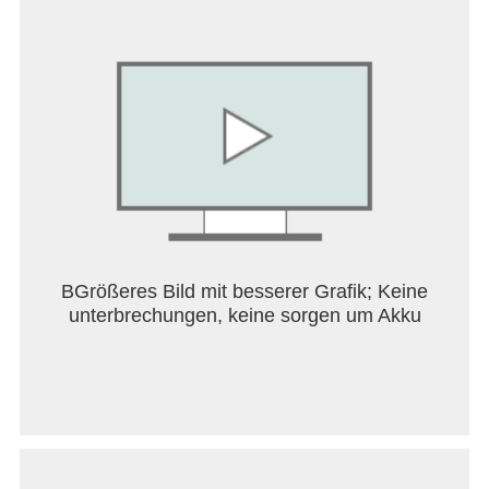
Süße Katzenkostüme und charakterstarke
Katzenritter-Gefährten!
Kostüme bieten nicht nur optischen Spaß, sondern
stärken dich auch mit Besitz-Effekten!
----- Tritt der Community bei! -----
Offizieller Discord:
https://discord.gg/uD3QAGRWUj
BGrößeres Bild mit besserer Grafik; Keine
unterbrechungen, keine sorgen um Akku