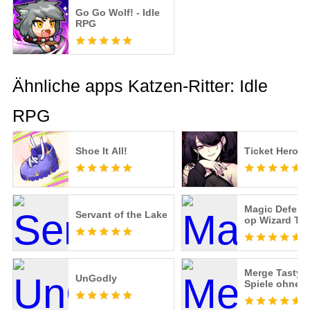
Go Go Wolf! - Idle
RPG
Ähnliche apps Katzen-Ritter: Idle
RPG
Shoe It All!
Ticket Hero
Magic Defens
Servant of the Lake
op Wizard TD
Merge Tasty -
UnGodly
Spiele ohne N