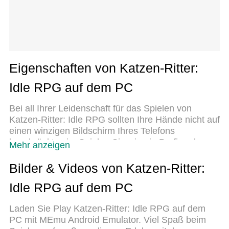
Eigenschaften von Katzen-Ritter:
Idle RPG auf dem PC
Bei all Ihrer Leidenschaft für das Spielen von
Katzen-Ritter: Idle RPG sollten Ihre Hände nicht auf
einen winzigen Bildschirm Ihres Telefons
beschränkt sein. Spielen Sie wie ein Profi und
Mehr anzeigen
übernehmen Sie die volle Kontrolle über Ihr Spiel
mit Tastatur und Maus. MEmu bietet Ihnen all die
Bilder & Videos von Katzen-Ritter:
Dinge, die Sie erwarten. Laden Sie Katzen-Ritter:
Idle RPG auf dem PC
Idle RPG herunter und spielen Sie es auf dem PC.
Spielen Sie so lange, wie Sie wollen, ohne
Laden Sie Play Katzen-Ritter: Idle RPG auf dem
Grenzwerte für Akku, mobile Daten und störende
PC mit MEmu Android Emulator. Viel Spaß beim
Anrufe. Das brandneue MEmu 9 ist die beste Wahl,