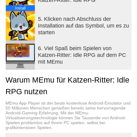
passenden Build für strategische Kämpfe!
Install
● Reiche Inhalte für grenzenloses Wachstum
5. Klicken nach Abschluss der
Verschiedene Dungeons sorgen für starkes und
Installation auf das Symbol, um es zu
explosives Wachstum!
starten
Die Ritterprüfung bietet endlose
Aufstiegsentwicklung.
In der Fischfarm sammelst du verschiedenste
6. Viel Spaß beim Spielen von
Fische und wirst stärker.
Katzen-Ritter: Idle RPG auf dem PC
mit MEmu
● Mehr Spaß durch Wettbewerb und
Zusammenarbeit
Warum MEmu für Katzen-Ritter: Idle
PVP, Ranglisten, Gilden, Weltboss-Raids und mehr
bieten Wettbewerb und Kooperation!
RPG nutzen
Starke Community-Funktionen wie Gilden und Chat
sind enthalten.
MEmu App Player ist der beste kostenlose Android-Emulator und
Weitere Inhalte zum gemeinsamen Wachsen mit
50 Millionen Menschen genießen bereits seine hervorragende
Android-Gaming-Erfahrung. Mit der MEmu-
Gildenmitgliedern werden laufend aktualisiert.
Virtualisierungstechnologie können Sie Tausende von Android-
Spielen problemlos auf Ihrem PC spielen, selbst bei
● Einzigartige Katzenkostüme und Gefährten fürs
grafikintensiven Spielen.
Auge!