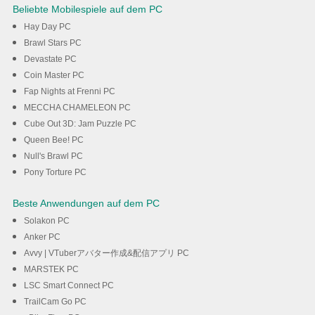
Beliebte Mobilespiele auf dem PC
Hay Day PC
Brawl Stars PC
Devastate PC
Coin Master PC
Fap Nights at Frenni PC
MECCHA CHAMELEON PC
Cube Out 3D: Jam Puzzle PC
Queen Bee! PC
Null's Brawl PC
Pony Torture PC
Beste Anwendungen auf dem PC
Solakon PC
Anker PC
Avvy | VTuberアバター作成&配信アプリ PC
MARSTEK PC
LSC Smart Connect PC
TrailCam Go PC