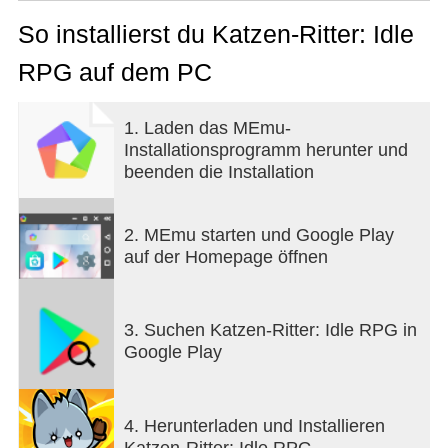
Durchbrich jetzt die Dunkelheit des Chaos,
marschiere bis ans Ende der Welt und bringe
So installierst du Katzen-Ritter: Idle
Frieden nach Nyangrada zurück!
RPG auf dem PC
【Spielmerkmale】
1. Laden das MEmu-
● Der Schatz der nie schlafenden Ritter: die
Installationsprogramm herunter und
magische Kugel!
beenden die Installation
Beschwöre legendäre Ausrüstung mit magischen
Kugeln, die rund um die Uhr entstehen.
Ohne komplizierte Steuerung erlebst du explosive
2. MEmu starten und Google Play
Ausrüstungsgewinne und befriedigendes
auf der Homepage öffnen
Wachstum.
● Baue das stärkste Deck! Tag-Action-RPG!
3. Suchen Katzen-Ritter: Idle RPG in
Sammle treue Rittergefährten und mächtige
Google Play
Fertigkeiten!
Verstärke Tags mit Relikten und entfessle das
Potenzial deiner Gefährten und Fertigkeiten!
4. Herunterladen und Installieren
Finde die beste Tag-Kombination und den
Katzen-Ritter: Idle RPG