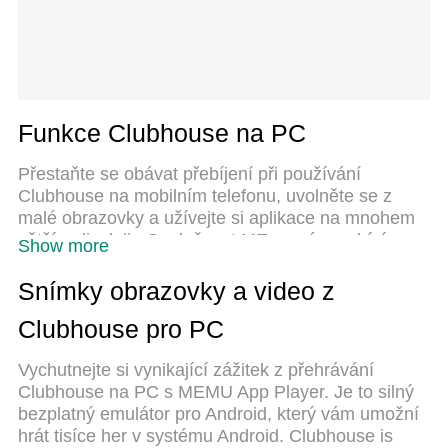
Funkce Clubhouse na PC
Přestaňte se obávat přebíjení při používání
Clubhouse na mobilním telefonu, uvolněte se z
malé obrazovky a užívejte si aplikace na mnohem
větším displeji. „Společnost MEmu vám nabízí
Show more
všechny překvapivé funkce, které jste očekávali:
rychlá instalace a snadné nastavení, intuitivní
Snímky obrazovky a video z
ovládání, žádná omezení baterií, mobilní data a
Clubhouse pro PC
rušivá volání. Zcela nový přístroj MEmu 9 je
nejlepší volbou použití Clubhouse ve vašem
Vychutnejte si vynikající zážitek z přehrávání
počítači. díky naší absorpci umožňuje správce více
Clubhouse na PC s MEMU App Player. Je to silný
instancí otevření 2 nebo více účtů současně. A co
bezplatný emulátor pro Android, který vám umožní
je nejdůležitější, náš exkluzivní emulační modul
hrát tisíce her v systému Android. Clubhouse is
může uvolnit plný potenciál vašeho počítače, učinit