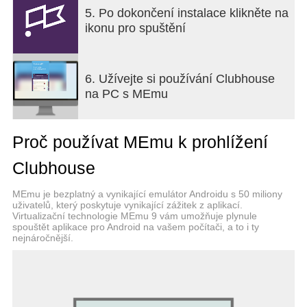
“Clubhouse is fine grained enough that each sub-
5. Po dokončení instalace klikněte na
team can track the tasks they're working on, but
ikonu pro spuštění
allows us to zoom out to the team, product, or stack
level.”
- Clinton Gormley, Team Lead, elastic
6. Užívejte si používání Clubhouse
Have feedback? Shake your device and let us
na PC s MEmu
know!
Proč používat MEmu k prohlížení
Clubhouse
MEmu je bezplatný a vynikající emulátor Androidu s 50 miliony
uživatelů, který poskytuje vynikající zážitek z aplikací.
Virtualizační technologie MEmu 9 vám umožňuje plynule
spouštět aplikace pro Android na vašem počítači, a to i ty
nejnáročnější.