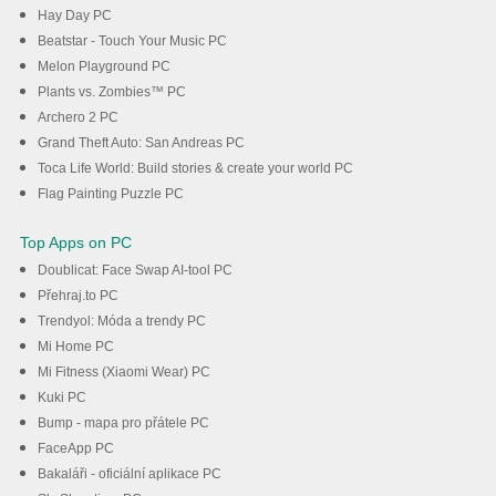
Hay Day PC
Beatstar - Touch Your Music PC
Melon Playground PC
Plants vs. Zombies™ PC
Archero 2 PC
Grand Theft Auto: San Andreas PC
Toca Life World: Build stories & create your world PC
Flag Painting Puzzle PC
Top Apps on PC
Doublicat: Face Swap AI-tool PC
Přehraj.to PC
Trendyol: Móda a trendy PC
Mi Home PC
Mi Fitness (Xiaomi Wear) PC
Kuki PC
Bump - mapa pro přátele PC
FaceApp PC
Bakaláři - oficiální aplikace PC