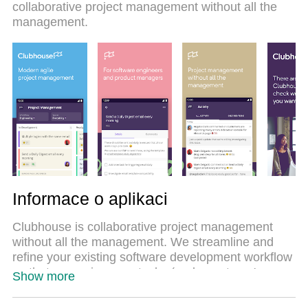
collaborative project management without all the
vše plynulým a příjemným.
management.
Informace o aplikaci
Clubhouse is collaborative project management
without all the management. We streamline and
refine your existing software development workflow
so that managing your tasks (and your team's
Show more
tasks) is no longer a task.
Features of Clubhouse for Android: