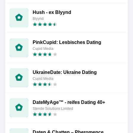
Hush - ex Blyynd
Blyynd
PinkCupid: Lesbisches Dating
Cupid Media
UkraineDate: Ukraine Dating
Cupid Media
DateMyAge™ - reifes Dating 40+
Stende Solutions Limited
Daten & Chatten – Pheromence