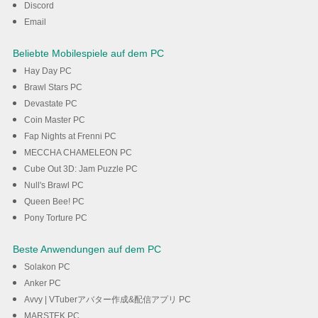
Discord
Email
Beliebte Mobilespiele auf dem PC
Hay Day PC
Brawl Stars PC
Devastate PC
Coin Master PC
Fap Nights at Frenni PC
MECCHA CHAMELEON PC
Cube Out 3D: Jam Puzzle PC
Null's Brawl PC
Queen Bee! PC
Pony Torture PC
Beste Anwendungen auf dem PC
Solakon PC
Anker PC
Avvy | VTuberアバター作成&配信アプリ PC
MARSTEK PC