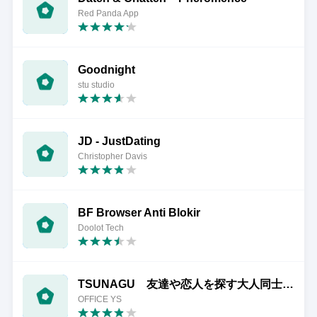
Red Panda App
Goodnight
stu studio
JD - JustDating
Christopher Davis
BF Browser Anti Blokir
Doolot Tech
TSUNAGU 友達や恋人を探す大人同士を繋げるマッチング
OFFICE YS