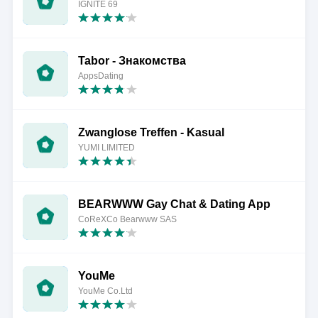
IGNITE 69
Tabor - Знакомства
AppsDating
Zwanglose Treffen - Kasual
YUMI LIMITED
BEARWWW Gay Chat & Dating App
CoReXCo Bearwww SAS
YouMe
YouMe Co.Ltd