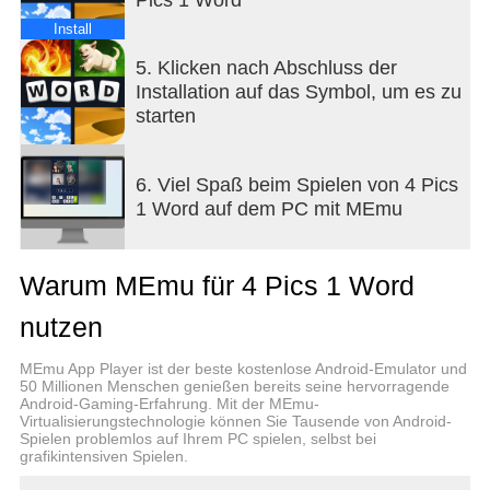
in Daily Puzzle. Play free offline games without
WiFi wherever you are.
Install
5. Klicken nach Abschluss der
Installation auf das Symbol, um es zu
★SOLVE THE PUZZLE, GUESS THE WORD AND
starten
GET REWARDED★
Find hidden meanings, guess the word, and earn
coins to unlock free hints or catch up on missed
6. Viel Spaß beim Spielen von 4 Pics
Daily Puzzles in this classic game!
1 Word auf dem PC mit MEmu
★FUN PICTURE GAMES WITH FRIENDS★
Warum MEmu für 4 Pics 1 Word
The game got you stumped? Friends and family
can help you solve the puzzle and guess the word
nutzen
via Social Media or Text Messages. Word search
game with friends lets you ask for help and share
MEmu App Player ist der beste kostenlose Android-Emulator und
tips.
50 Millionen Menschen genießen bereits seine hervorragende
Android-Gaming-Erfahrung. Mit der MEmu-
Virtualisierungstechnologie können Sie Tausende von Android-
Spielen problemlos auf Ihrem PC spielen, selbst bei
★SIMPLE AND HIGHLY ADDICTIVE LOGIC
grafikintensiven Spielen.
PUZZLE GAMES★