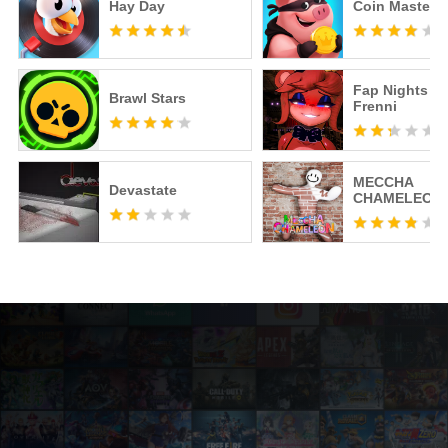
Hay Day
Coin Master
Fap Nights at
Brawl Stars
Frenni
MECCHA
Devastate
CHAMELEON