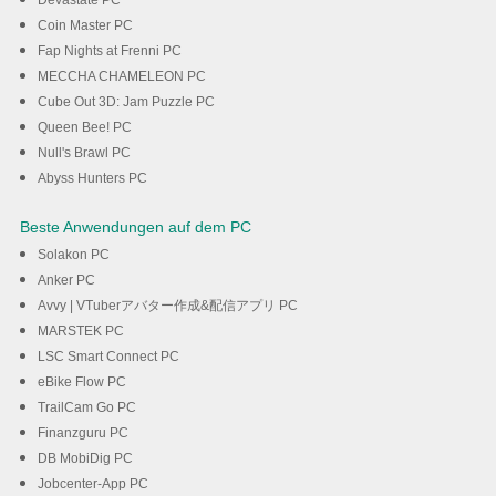
Devastate PC
Coin Master PC
Fap Nights at Frenni PC
MECCHA CHAMELEON PC
Cube Out 3D: Jam Puzzle PC
Queen Bee! PC
Null's Brawl PC
Abyss Hunters PC
Beste Anwendungen auf dem PC
Solakon PC
Anker PC
Avvy | VTuberアバター作成&配信アプリ PC
MARSTEK PC
LSC Smart Connect PC
eBike Flow PC
TrailCam Go PC
Finanzguru PC
DB MobiDig PC
Jobcenter-App PC