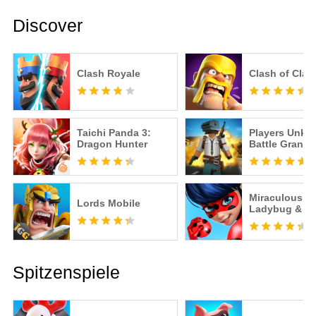
Discover
Clash Royale
Clash of Clan
Taichi Panda 3:
Players Unk
Dragon Hunter
Battle Grand
Miraculous
Lords Mobile
Ladybug & Ca
– Offizielles S
Spitzenspiele