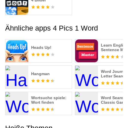
4 Bilder
Ähnliche apps 4 Pics 1 Word
Learn English
Heads Up!
Sentence Mas
Word Journey
Hangman
Letter Search
Wortsuche spiele:
Word Search 
Wort finden
Classic Game