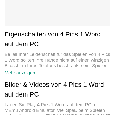
Eigenschaften von 4 Pics 1 Word
auf dem PC
Bei all Ihrer Leidenschaft für das Spielen von 4 Pics
1 Word sollten Ihre Hände nicht auf einen winzigen
Bildschirm Ihres Telefons beschränkt sein. Spielen
Sie wie ein Profi und übernehmen Sie die volle
Mehr anzeigen
Kontrolle über Ihr Spiel mit Tastatur und Maus.
MEmu bietet Ihnen all die Dinge, die Sie erwarten.
Bilder & Videos von 4 Pics 1 Word
Laden Sie 4 Pics 1 Word herunter und spielen Sie
auf dem PC
es auf dem PC. Spielen Sie so lange, wie Sie
wollen, ohne Grenzwerte für Akku, mobile Daten
Laden Sie Play 4 Pics 1 Word auf dem PC mit
und störende Anrufe. Das brandneue MEmu 9 ist
MEmu Android Emulator. Viel Spaß beim Spielen
die beste Wahl, um 4 Pics 1 Word auf dem PC zu