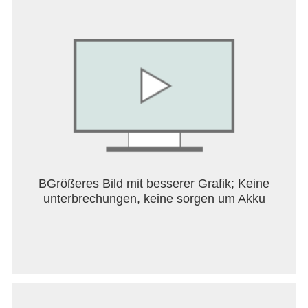
Look at the four pictures; Guess the word and its
meaning. Find out what they have in common. Win
with our logic games, challenges and riddles! Show
your vocabulary power by finding all the hidden
phrases.
★ONE OF THE MOST ADDICTIVE BRAIN
TEASER TRAINING GAMES IN THE WORLD!★
Join us, solve the puzzle, and improve your
vocabulary or spelling skills across the globe in 9
languages.
BGrößeres Bild mit besserer Grafik; Keine
unterbrechungen, keine sorgen um Akku
4 pics 1 Word is an addictive daily puzzle game you
can play alone or with friends and family. With free
logic games, exciting image packs, and challenging
daily puzzles and riddles, you'll have endless hours
of brain training. Guess the word, earn coins & train
your brain wherever you are.