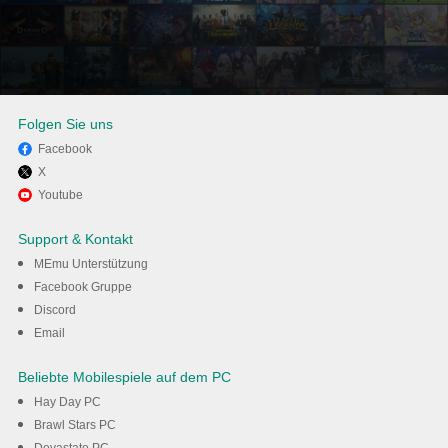
Folgen Sie uns
Facebook
X
Viel Spaß beim Spielen von 4
Youtube
Pics 1 Word auf dem PC mit
Support & Kontakt
MEmu
MEmu Unterstützung
Facebook Gruppe
Discord
Herunterladen
Email
Beliebte Mobilespiele auf dem PC
Hay Day PC
Brawl Stars PC