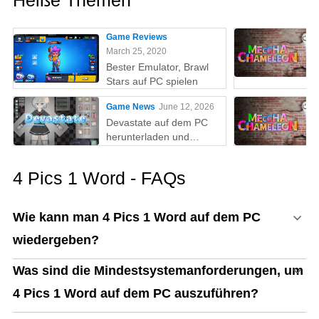
Heiße Themen
Game Reviews
March 25, 2020
Bester Emulator, Brawl
Stars auf PC spielen
Game News
June 12, 2026
Devastate auf dem PC
herunterladen und
spielen: Der ultimative
Gaming-Guide mit MEmu
4 Pics 1 Word - FAQs
Play
Wie kann man 4 Pics 1 Word auf dem PC
wiedergeben?
Was sind die Mindestsystemanforderungen, um
4 Pics 1 Word auf dem PC auszuführen?