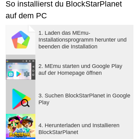
BlockStarPlanet.
So installierst du BlockStarPlanet
auf dem PC
- ERTRÄUME einen einzigartigen BlockStar, der
dein einmaliges Ich repräsentiert.
1. Laden das MEmu-
- ERSTELLE tolle Welten für dich und deine
Installationsprogramm herunter und
Freunde, in denen ihr spielen könnt.
beenden die Installation
- ENTDECKE Millionen wundervoller Kreationen,
erstellt von anderen Spielern.
2. MEmu starten und Google Play
auf der Homepage öffnen
- REMIXE deine eigenen BlockStars und Welten,
indem du Teile benutzt, die von anderen geteilt
wurden.
3. Suchen BlockStarPlanet in Google
Play
- HÄNG AB, chatte, spiele Multiplayer-Spiele mit
deinen Freunden - und finde neue Freunde.
4. Herunterladen und Installieren
BlockStarPlanet bietet auf einzigartige Art und
BlockStarPlanet
Weise das Teilen von Kreativität zwischen