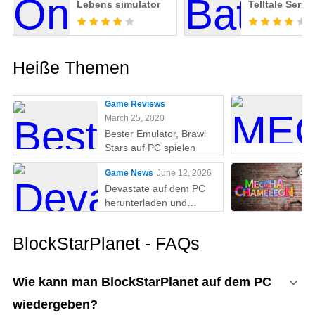
Lebens simulator
Telltale Series
Heiße Themen
Game Reviews
March 25, 2020
Bester Emulator, Brawl
Stars auf PC spielen
Game News
June 12, 2026
Devastate auf dem PC
herunterladen und
spielen: Der ultimative
Gaming-Guide mit MEmu
BlockStarPlanet - FAQs
Play
Wie kann man BlockStarPlanet auf dem PC
wiedergeben?