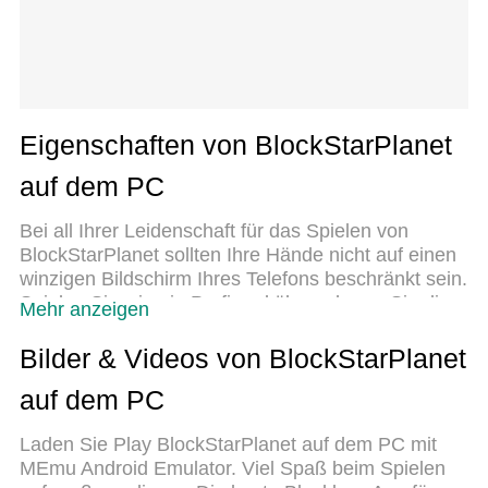
Eigenschaften von BlockStarPlanet
auf dem PC
Bei all Ihrer Leidenschaft für das Spielen von
BlockStarPlanet sollten Ihre Hände nicht auf einen
winzigen Bildschirm Ihres Telefons beschränkt sein.
Spielen Sie wie ein Profi und übernehmen Sie die
Mehr anzeigen
volle Kontrolle über Ihr Spiel mit Tastatur und Maus.
MEmu bietet Ihnen all die Dinge, die Sie erwarten.
Bilder & Videos von BlockStarPlanet
Laden Sie BlockStarPlanet herunter und spielen
auf dem PC
Sie es auf dem PC. Spielen Sie so lange, wie Sie
wollen, ohne Grenzwerte für Akku, mobile Daten
Laden Sie Play BlockStarPlanet auf dem PC mit
und störende Anrufe. Das brandneue MEmu 9 ist
MEmu Android Emulator. Viel Spaß beim Spielen
die beste Wahl, um BlockStarPlanet auf dem PC zu