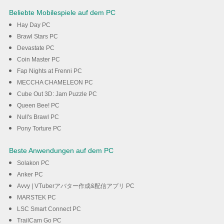
Beliebte Mobilespiele auf dem PC
Hay Day PC
Brawl Stars PC
Devastate PC
Coin Master PC
Fap Nights at Frenni PC
MECCHA CHAMELEON PC
Cube Out 3D: Jam Puzzle PC
Queen Bee! PC
Null's Brawl PC
Pony Torture PC
Beste Anwendungen auf dem PC
Solakon PC
Anker PC
Avvy | VTuberアバター作成&配信アプリ PC
MARSTEK PC
LSC Smart Connect PC
TrailCam Go PC