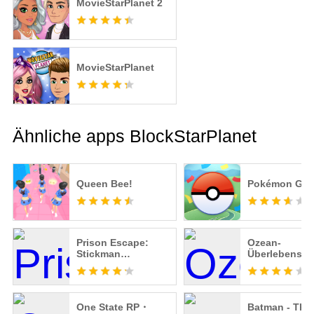
MovieStarPlanet 2
MovieStarPlanet
Ähnliche apps BlockStarPlanet
Queen Bee!
Pokémon GO
Prison Escape:
Ozean-
Stickman
Überlebenssp
Adventure
offline
One State RP・
Batman - The