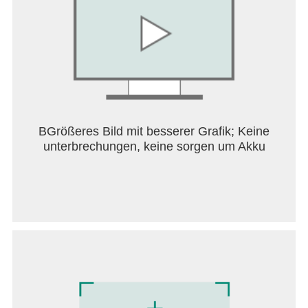
dream at great cost. Visually, the game features a
striking art style that captures the stark beauty and
danger of Mount Kami. The mountain’s rugged
cliffs, shifting weather patterns, and atmospheric
effects contribute to an immersive experience that
heightens the emotional weight of the climb. The
sound design complements this, with ambient
sounds of wind, rock, and distant wildlife enhancing
the sense of isolation and challenge. Cairn’s
BGrößeres Bild mit besserer Grafik; Keine
combination of survival elements, strategic
unterbrechungen, keine sorgen um Akku
resource management, and authentic climbing
mechanics sets it apart from other games in the
genre. It appeals to players who enjoy thoughtful
gameplay that rewards patience, planning, and
adaptability. The game’s difficulty curve is carefully
balanced to provide a satisfying challenge without
becoming frustrating, making it accessible to both
climbing enthusiasts and newcomers alike. In
summary, Cairn offers a compelling and fresh
experience that goes beyond mere climbing. It