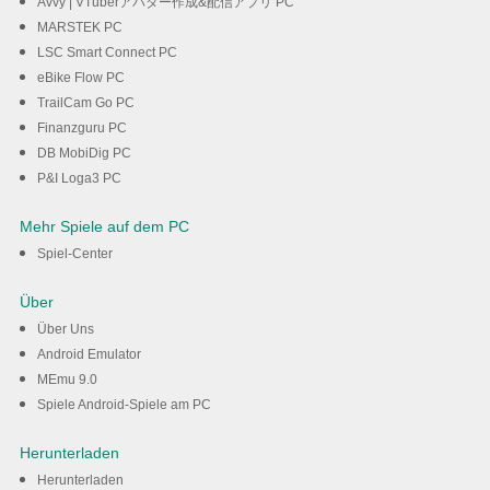
Avvy | VTuberアバター作成&配信アプリ PC
MARSTEK PC
LSC Smart Connect PC
eBike Flow PC
TrailCam Go PC
Finanzguru PC
DB MobiDig PC
P&I Loga3 PC
Mehr Spiele auf dem PC
Spiel-Center
Über
Über Uns
Android Emulator
MEmu 9.0
Spiele Android-Spiele am PC
Herunterladen
Herunterladen