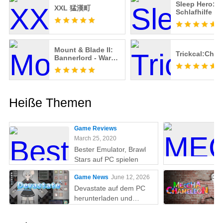
Sleep Hero:
XXL 猛漢町
Schlafhilfe Sp
Mount & Blade II:
Trickcal:Chib
Bannerlord - War
Sails
Heiße Themen
Game Reviews
March 25, 2020
Bester Emulator, Brawl
Stars auf PC spielen
Game News
June 12, 2026
Devastate auf dem PC
herunterladen und
spielen: Der ultimative
Gaming-Guide mit MEmu