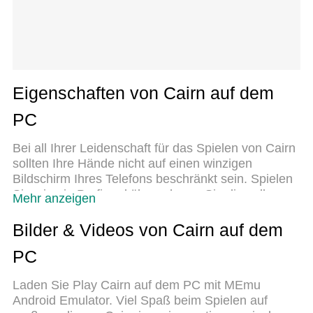
Eigenschaften von Cairn auf dem
PC
Bei all Ihrer Leidenschaft für das Spielen von Cairn
sollten Ihre Hände nicht auf einen winzigen
Bildschirm Ihres Telefons beschränkt sein. Spielen
Sie wie ein Profi und übernehmen Sie die volle
Mehr anzeigen
Kontrolle über Ihr Spiel mit Tastatur und Maus.
MEmu bietet Ihnen all die Dinge, die Sie erwarten.
Bilder & Videos von Cairn auf dem
Laden Sie Cairn herunter und spielen Sie es auf
PC
dem PC. Spielen Sie so lange, wie Sie wollen,
ohne Grenzwerte für Akku, mobile Daten und
Laden Sie Play Cairn auf dem PC mit MEmu
störende Anrufe. Das brandneue MEmu 9 ist die
Android Emulator. Viel Spaß beim Spielen auf
beste Wahl, um Cairn auf dem PC zu spielen. Das