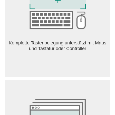
challenges players to think critically, manage
scarce resources, and embrace the physical and
emotional demands of scaling an unconquered
peak. With its rich narrative, immersive gameplay,
and beautiful presentation, Cairn promises to be a
memorable journey for anyone ready to face the
ultimate ascent.
Komplette Tastenbelegung unterstützt mit Maus
und Tastatur oder Controller