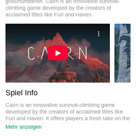
großmundieren. Cairn is an innovative survival-
exquisite voreingestellte Tastaturbelegungssystem,
climbing game developed by the creators of
das mit unserem Fachwissen vorbereitet wurde,
acclaimed titles like Furi and Haven.
macht Cairn zu einem echten PC-Spiel. Der MEmu
Multi-Instanz-Manager ermöglicht das Spielen von
2 oder mehr Konten auf demselben Gerät. Und das
Wichtigste: Unsere exklusive Emulations-Engine
kann das volle Potenzial Ihres PCs freisetzen und
für reibungslose Abläufe sorgen.
Spiel Info
Cairn is an innovative survival-climbing game
developed by the creators of acclaimed titles like
Furi and Haven. It offers players a fresh take on the
climbing genre by combining strategic resource
Mehr anzeigen
management with intense, realistic climbing