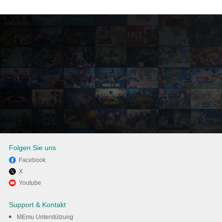
Folgen Sie uns
Facebook
X
Viel Spaß beim Spielen von
Youtube
Cairn auf dem PC mit MEmu
Support & Kontakt
MEmu Unterstützung