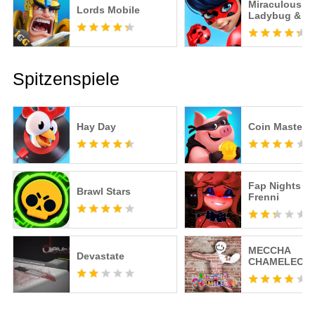
Miraculous
Lords Mobile
Ladybug & Ca
– Offizielles S
Spitzenspiele
Hay Day
Coin Master
Fap Nights at
Brawl Stars
Frenni
MECCHA
Devastate
CHAMELEON