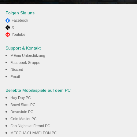
Folgen Sie uns
Facebook
X
Viel Spaß beim Spielen von
Youtube
Drive Ahead! - Lustige Kämpfe
Support & Kontakt
auf dem PC mit MEmu
MEmu Unterstützung
Facebook Gruppe
Discord
Herunterladen
Email
Beliebte Mobilespiele auf dem PC
Hay Day PC
Brawl Stars PC
Devastate PC
Coin Master PC
Fap Nights at Frenni PC
MECCHA CHAMELEON PC