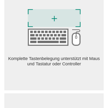
Du kannst uns eine E-Mail an driveahead [at]
dodreams [dot] com senden. Hier findest du unsere
Datenschutz-Bestimmungen:
http://dodreams.com/pdf/dodreams_policy.pdf.
Gefällt dir Drive Ahead!? Hilf uns, mehr
unterhaltsame Spiele wie dieses zu entwickeln,
indem du uns bewertest und eine Rezension
schreibst!
Komplette Tastenbelegung unterstützt mit Maus
und Tastatur oder Controller