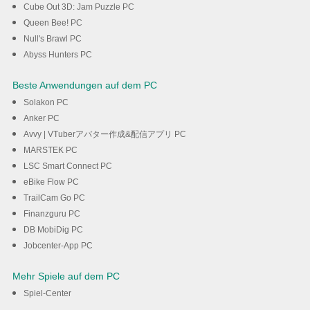
Cube Out 3D: Jam Puzzle PC
Queen Bee! PC
Null's Brawl PC
Abyss Hunters PC
Beste Anwendungen auf dem PC
Solakon PC
Anker PC
Avvy | VTuberアバター作成&配信アプリ PC
MARSTEK PC
LSC Smart Connect PC
eBike Flow PC
TrailCam Go PC
Finanzguru PC
DB MobiDig PC
Jobcenter-App PC
Mehr Spiele auf dem PC
Spiel-Center