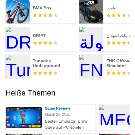
BMX Boy
هوزه
DR!FT
لة ملك الميدان
Tunados
FNK Offroad 
Underground
Simulator
Heiße Themen
Game Reviews
March 25, 2020
Bester Emulator, Brawl
Stars auf PC spielen