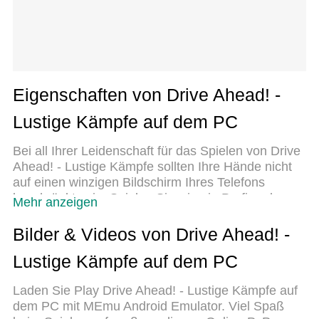
Eigenschaften von Drive Ahead! -
Lustige Kämpfe auf dem PC
Bei all Ihrer Leidenschaft für das Spielen von Drive
Ahead! - Lustige Kämpfe sollten Ihre Hände nicht
auf einen winzigen Bildschirm Ihres Telefons
beschränkt sein. Spielen Sie wie ein Profi und
Mehr anzeigen
übernehmen Sie die volle Kontrolle über Ihr Spiel
mit Tastatur und Maus. MEmu bietet Ihnen all die
Bilder & Videos von Drive Ahead! -
Dinge, die Sie erwarten. Laden Sie Drive Ahead! -
Lustige Kämpfe auf dem PC
Lustige Kämpfe herunter und spielen Sie es auf
dem PC. Spielen Sie so lange, wie Sie wollen,
Laden Sie Play Drive Ahead! - Lustige Kämpfe auf
ohne Grenzwerte für Akku, mobile Daten und
dem PC mit MEmu Android Emulator. Viel Spaß
störende Anrufe. Das brandneue MEmu 9 ist die