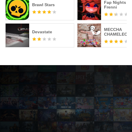
Fap Nights at
Brawl Stars
Frenni
MECCHA
Devastate
CHAMELEON