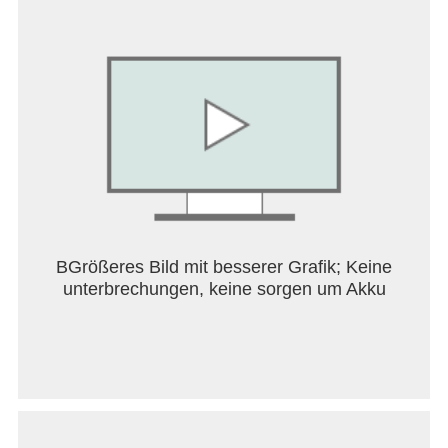
deinen Clip in unserem Community-Hub und werde
ein angesagter Fahrer.
- Sieh dir die täglichen Stunts an; es gibt jeden Tag
neue Quests zu erfüllen
- Es gibt ein neues Universum in Rift Riders-
Bosskämpfen, die wöchentlich aktualisiert werden
- Wie lange kannst du dich in „Herr des Hügels“
gegen den endlosen Strom von Gegnern wehren,
bevor es knallt?
- Erkunde exotische Missionenstadien für tolle
Belohnungen und vermeide Gefahren wie Roboter,
Außerirdische und Pinguine. Im Ernst, Pinguine
BGrößeres Bild mit besserer Grafik; Keine
sind am gefährlichsten.
unterbrechungen, keine sorgen um Akku
Hunderte von Pixelautos, Helmen, Levels,
Missionen und Spielmodi sorgen für endlose
Stunden voller helmbrechender Zwei-Spieler-Renn-
Action mit ungewöhnlichen Unfällen!
Pass bloß auf, dass du dich nicht zu Schrott fährst!