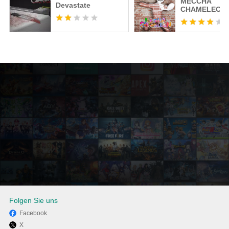
MECCHA
Devastate
CHAMELEON
Folgen Sie uns
Facebook
X