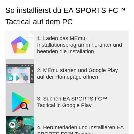
ein in die interaktive Simulation mit strategischem,
rundenbasiertem Gameplay, das Möglichkeiten
So installierst du EA SPORTS FC™
zum Angreifen, Verteidigen oder Schießen
Tactical auf dem PC
zwischen einer Gruppe von Spielern auf dem
Spielfeld bietet.
1. Laden das MEmu-
[LEICHT ZU LERNENDES, STRATEGISCHES,
Installationsprogramm herunter und
RUNDENBASIERTES GAMEPLAY]
beenden die Installation
Hol dir Spieler und stärke sie und baue dein Team
auf, um dich auf intensive taktische Fußballspiele
vorzubereiten. Trainiere Spieler und meistere ihre
2. MEmu starten und Google Play
Spezialbewegungen, schalte perfekte
auf der Homepage öffnen
Eigenschaften frei und verbessere die Seltenheit
deiner Spieler, um sie weiterzuentwickeln. Passe
dein Team mit verschiedenen Items wie Stadien,
3. Suchen EA SPORTS FC™
Trikots und Bällen an. Triff strategische
Tactical in Google Play
Entscheidungen auf dem Spielfeld, passe deine
Taktik in Echtzeit an und führe dein Team zum
Sieg.
4. Herunterladen und Installieren EA
SPORTS FC™ Tactical