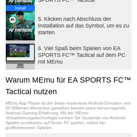
[TEAM-VERWALTUNG & AUTHENTIZITÄT]
Entfessle deine Managerfähigkeiten und erschaffe
Install
Champions dank der unvergleichlichen
5. Klicken nach Abschluss der
Authentizität. Stelle dein Team zusammen, indem
Installation auf das Symbol, um es zu
du aus über 5.000 authentischen Fußballspielern
starten
wie Jude Bellingham, Son Heung-min, Cole
Palmer, Phil Foden, und Virgil van Dijk aus
weltweiten Top-Ligen wie der Premier League, der
6. Viel Spaß beim Spielen von EA
LALIGA EA SPORTS, der Bundesliga, der Ligue 1
SPORTS FC™ Tactical auf dem PC
McDonald's und der Serie A Enilive und mehr
mit MEmu
auswählst.
Warum MEmu für EA SPORTS FC™
[HYPERREALES VISUELLES ERLEBNIS]
Entfessle deine Star-Power auf dem Rasen mit
Tactical nutzen
atemberaubenden Animationen für
Spezialbewegungen, die für ein packendes
MEmu App Player ist der beste kostenlose Android-Emulator und
Fußballerlebnis sorgen. Erhöhe die Level deiner
50 Millionen Menschen genießen bereits seine hervorragende
Android-Gaming-Erfahrung. Mit der MEmu-
Spieler, verbessere ihre Fähigkeiten und
Virtualisierungstechnologie können Sie Tausende von Android-
überrasche deine Gegner auf dem Rasen.
Spielen problemlos auf Ihrem PC spielen, selbst bei
grafikintensiven Spielen.
[DIVERSE SPIELMODI]