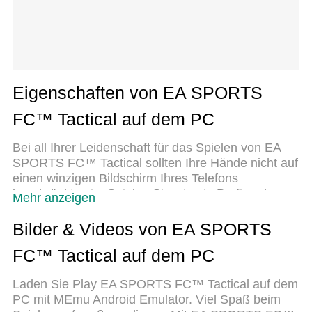
Eigenschaften von EA SPORTS
FC™ Tactical auf dem PC
Bei all Ihrer Leidenschaft für das Spielen von EA
SPORTS FC™ Tactical sollten Ihre Hände nicht auf
einen winzigen Bildschirm Ihres Telefons
beschränkt sein. Spielen Sie wie ein Profi und
Mehr anzeigen
übernehmen Sie die volle Kontrolle über Ihr Spiel
mit Tastatur und Maus. MEmu bietet Ihnen all die
Bilder & Videos von EA SPORTS
Dinge, die Sie erwarten. Laden Sie EA SPORTS
FC™ Tactical auf dem PC
FC™ Tactical herunter und spielen Sie es auf dem
PC. Spielen Sie so lange, wie Sie wollen, ohne
Laden Sie Play EA SPORTS FC™ Tactical auf dem
Grenzwerte für Akku, mobile Daten und störende
PC mit MEmu Android Emulator. Viel Spaß beim
Anrufe. Das brandneue MEmu 9 ist die beste Wahl,