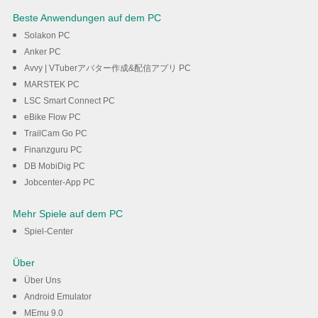
Beste Anwendungen auf dem PC
Solakon PC
Anker PC
Avvy | VTuberアバター作成&配信アプリ PC
MARSTEK PC
LSC Smart Connect PC
eBike Flow PC
TrailCam Go PC
Finanzguru PC
DB MobiDig PC
Jobcenter-App PC
Mehr Spiele auf dem PC
Spiel-Center
Über
Über Uns
Android Emulator
MEmu 9.0