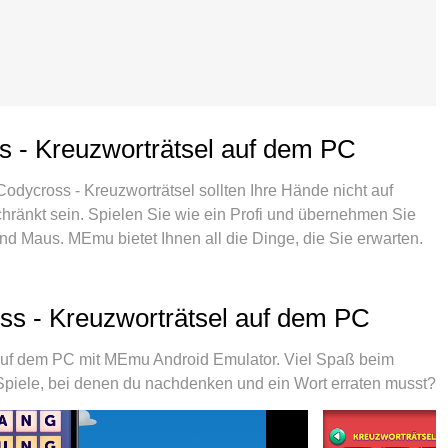
s - Kreuzworträtsel auf dem PC
 Codycross - Kreuzworträtsel sollten Ihre Hände nicht auf
chränkt sein. Spielen Sie wie ein Profi und übernehmen Sie
 und Maus. MEmu bietet Ihnen all die Dinge, die Sie erwarten.
er und spielen Sie es auf dem PC. Spielen Sie so lange, wie
e Daten und störende Anrufe. Das brandneue MEmu 9 ist die
uf dem PC zu spielen. Das exquisite voreingestellte
ss - Kreuzworträtsel auf dem PC
chwissen vorbereitet wurde, macht Codycross -
er MEmu Multi-Instanz-Manager ermöglicht das Spielen von 2
auf dem PC mit MEmu Android Emulator. Viel Spaß beim
as Wichtigste: Unsere exklusive Emulations-Engine kann
Spiele, bei denen du nachdenken und ein Wort erraten musst?
für reibungslose Abläufe sorgen.