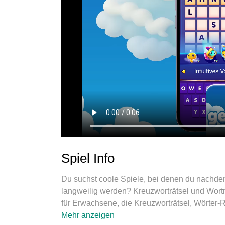
Spiel Info
Du suchst coole Spiele, bei denen du nachden
langweilig werden? Kreuzworträtsel und Wortr
für Erwachsene, die Kreuzworträtsel, Wörter-
Kreuzworträtsel kostenlos spielen. Beginne gl
Mehr anzeigen