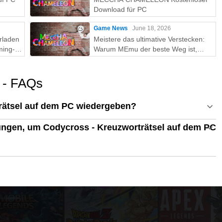
Download für PC
Game News
June 18, 2026
rladen
Meistere das ultimative Verstecken:
ming-
Warum MEmu der beste Weg ist,
MECCHA CHAMELEON auf dem PC
zu spielen!
l - FAQs
rätsel auf dem PC wiedergeben?
ngen, um Codycross - Kreuzworträtsel auf dem PC