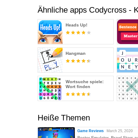
Ähnliche apps Codycross - K
Heads Up!
Hangman
Wortsuche spiele:
Wort finden
Heiße Themen
Game Reviews
March 25, 2020
Bester Emulator, Brawl Stars a