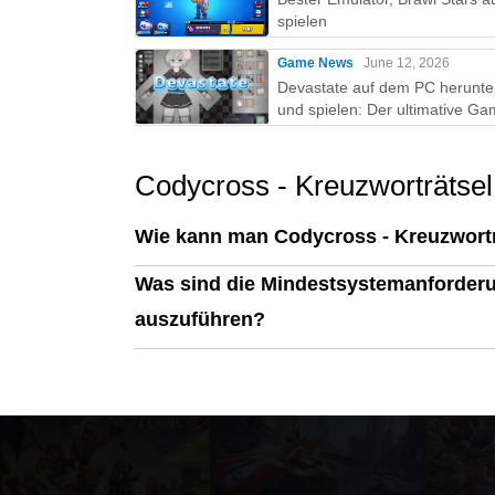
spielen
Game News
June 12, 2026
Devastate auf dem PC herunte
und spielen: Der ultimative Ga
Guide mit MEmu Play
Codycross - Kreuzworträtse
Wie kann man Codycross - Kreuzwort
Was sind die Mindestsystemanforderu
auszuführen?