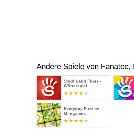
nicht mehr aufhören. Es ist ein Word Game, das
Premium-Abo: Die ultimative Art, Kreuzwort
- Keine Werbung unterbricht dein Spielerlebn
- Unbegrenzte Energie, um Kreuzworträtsel-M
- Mehr Gewinne mit Premium-Schatzkisten
- Doppelte Belohnungen, wenn der Bitz-Meter v
Andere Spiele von Fanatee, 
Unsere Datenschutzbestimmungen findest du u
game.com/Terms/PrivacyPolicy/de
Stadt Land Fluss -
Unsere AGB findest du unter: https://game.
Wörterspiel
Everyday Puzzles:
Minigames