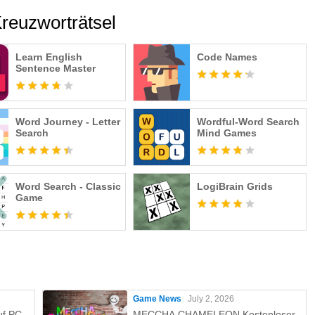
reuzworträtsel
Learn English
Code Names
Sentence Master
Word Journey - Letter
Wordful-Word Search
Search
Mind Games
Word Search - Classic
LogiBrain Grids
Game
Game News
July 2, 2026
uf PC
MECCHA CHAMELEON Kostenloser