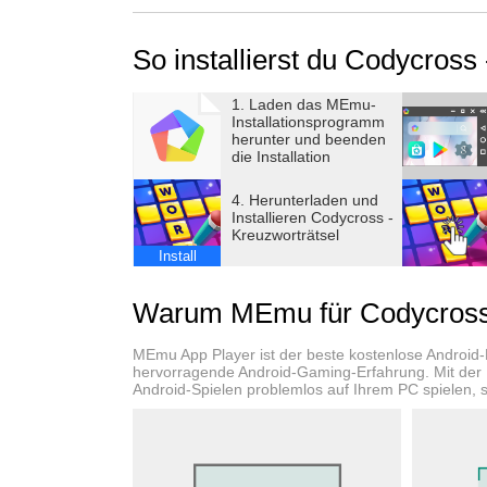
Worträtsel zum Entspannen
So installierst du Codycross
Du löst gerne Kreuzworträtsel, aber dein Hand
Denkspiele kostenlos meistern möchten, biet
1. Laden das MEmu-
Crossword oder Anagramm ähneln. Spannende
Installationsprogramm
Buchstaben das Ziel ist. Wer Gelegenheitsspi
herunter und beenden
die Installation
Kreuzworträtsel hat, wird unsere Daily Puzzles
Kreuzworträtsel-Lösungen variieren, so macht
4. Herunterladen und
Installieren Codycross -
Kreuzworträtsel
Herausfordernde Kreuzworträtsel
Install
Denkspiele für Erwachsene wie Worträtsel ve
lernen, egal ob Wissenschaft oder Trivia, loh
Warum MEmu für Codycross 
einem Crossword ist dein Allgemeinwissen g
vereint das alles in seinem Kreuzworträtsel.
MEmu App Player ist der beste kostenlose Android
Anagramm sollte unsere Wörter-Rätsel mal aus
hervorragende Android-Gaming-Erfahrung. Mit der
Android-Spielen problemlos auf Ihrem PC spielen, se
Gehirn!
Worträtsel und Wörter-Rätsel für jeden G
Wer Rätsel-Spiele kostenlos, deutsch, leicht o