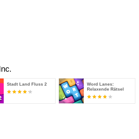
 es in sich hat!
rätsel zu spielen
is und Wörter-Rätsel
issionen zu meistern
oll ist
Inc.
nter: https://game.codycross-
Stadt Land Fluss 2
Word Lanes:
codycross-game.com/Terms/TermsOfService/de
Relaxende Rätsel