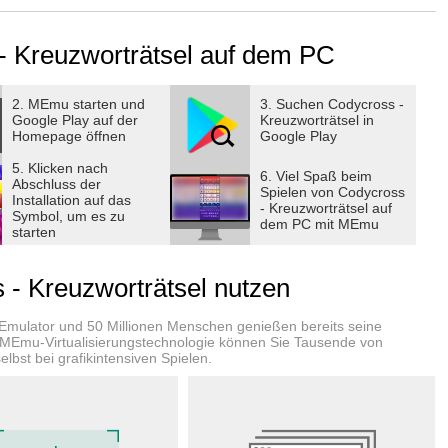
 - Kreuzworträtsel auf dem PC
y hat wenig Speicherplatz, spiele CodyCross! Für alle, die
et CodyCross Rätsel für Erwachsene, die Spelling Bee, einem
 Erwachsenenspiele, bei denen Wörter bilden aus
2. MEmu starten und
3. Suchen Codycross -
Google Play auf der
Kreuzworträtsel in
ele kostenlos genießen möchte und Freude an jeder Art
Homepage öffnen
Google Play
 lieben. Jedes Kreuzworträtsel ist anders, die
5. Klicken nach
 jedes Wörter-Rätsel Spaß.
6. Viel Spaß beim
Abschluss der
Spielen von Codycross
Installation auf das
- Kreuzworträtsel auf
Symbol, um es zu
dem PC mit MEmu
starten
rtreiben die Zeit. Wörter suchen macht Spaß und Neues
nt sich. Bei Spelling Bee musst du Buchstabieren können, bei
- Kreuzworträtsel nutzen
efragt, bei einem Anagramm musst du knobeln. CodyCross
 Jeder Fan von einem Crossword, Spelling Bee oder einem
-Emulator und 50 Millionen Menschen genießen bereits seine
probieren. Kreuzworträtsel sind Geschicklichkeitsspiele fürs
 MEmu-Virtualisierungstechnologie können Sie Tausende von
lbst bei grafikintensiven Spielen.
eschmack
der schwierig will, ist bei unserem Crossword Puzzle richtig.