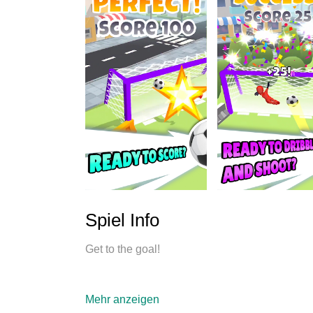
Spiel Info
Get to the goal!
Overtake your opponents, move swiftly and sho
Mehr anzeigen