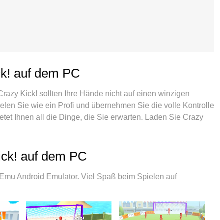
ck! auf dem PC
 Crazy Kick! sollten Ihre Hände nicht auf einen winzigen
ielen Sie wie ein Profi und übernehmen Sie die volle Kontrolle
etet Ihnen all die Dinge, die Sie erwarten. Laden Sie Crazy
 Spielen Sie so lange, wie Sie wollen, ohne Grenzwerte für
 brandneue MEmu 9 ist die beste Wahl, um Crazy Kick! auf
ellte Tastaturbelegungssystem, das mit unserem Fachwissen
ick! auf dem PC
em echten PC-Spiel. Der MEmu Multi-Instanz-Manager
en auf demselben Gerät. Und das Wichtigste: Unsere
Emu Android Emulator. Viel Spaß beim Spielen auf
otenzial Ihres PCs freisetzen und für reibungslose Abläufe