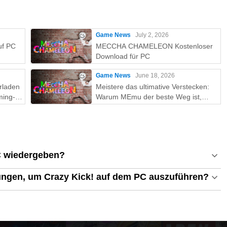
Game News
July 2, 2026
uf PC
MECCHA CHAMELEON Kostenloser
Download für PC
Game News
June 18, 2026
rladen
Meistere das ultimative Verstecken:
ming-
Warum MEmu der beste Weg ist,
MECCHA CHAMELEON auf dem PC
zu spielen!
C wiedergeben?
ungen, um Crazy Kick! auf dem PC auszuführen?