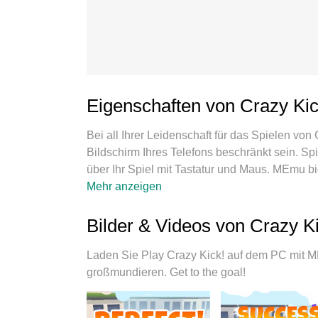
Eigenschaften von Crazy Ki
Bei all Ihrer Leidenschaft für das Spielen von
Bildschirm Ihres Telefons beschränkt sein. Sp
über Ihr Spiel mit Tastatur und Maus. MEmu bi
Kick! herunter und spielen Sie es auf dem PC.
Mehr anzeigen
Akku, mobile Daten und störende Anrufe. Das
dem PC zu spielen. Das exquisite voreingest
Bilder & Videos von Crazy K
vorbereitet wurde, macht Crazy Kick! zu ein
ermöglicht das Spielen von 2 oder mehr Kont
Laden Sie Play Crazy Kick! auf dem PC mit M
exklusive Emulations-Engine kann das volle P
großmundieren. Get to the goal!
sorgen.