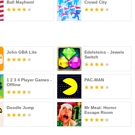
Ball Mayhem!
Crowd City
John GBA Lite
Edelsteins - Jewels
Switch
1 2 3 4 Player Games -
PAC-MAN
Offline
Doodle Jump
Mr Meat: Horror
Escape Room