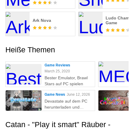
Ludo Champ
Ark Nova
Game
Heiße Themen
Game Reviews
March 25, 2020
Bester Emulator, Brawl
Stars auf PC spielen
Game News
June 12, 2026
Devastate auf dem PC
herunterladen und
spielen: Der ultimative
Gaming-Guide mit MEmu
Catan - "Play it smart" Räuber -
Play