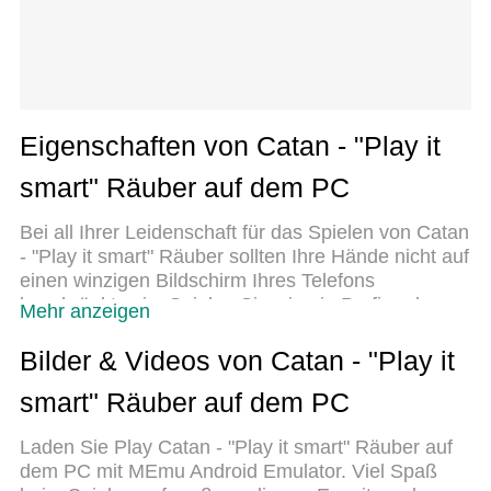
Eigenschaften von Catan - "Play it
smart" Räuber auf dem PC
Bei all Ihrer Leidenschaft für das Spielen von Catan
- "Play it smart" Räuber sollten Ihre Hände nicht auf
einen winzigen Bildschirm Ihres Telefons
beschränkt sein. Spielen Sie wie ein Profi und
Mehr anzeigen
übernehmen Sie die volle Kontrolle über Ihr Spiel
mit Tastatur und Maus. MEmu bietet Ihnen all die
Bilder & Videos von Catan - "Play it
Dinge, die Sie erwarten. Laden Sie Catan - "Play it
smart" Räuber auf dem PC
smart" Räuber herunter und spielen Sie es auf dem
PC. Spielen Sie so lange, wie Sie wollen, ohne
Laden Sie Play Catan - "Play it smart" Räuber auf
Grenzwerte für Akku, mobile Daten und störende
dem PC mit MEmu Android Emulator. Viel Spaß
Anrufe. Das brandneue MEmu 9 ist die beste Wahl,