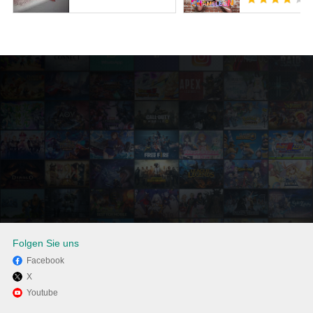
Folgen Sie uns
Facebook
X
Viel Spaß beim Spielen von
Youtube