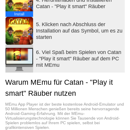
Räuber so direkt an den Spieltisch. Außerdem ist
Catan - "Play it smart" Räuber
ein Würfelgenerator enthalten, mit dem du den
Wurf der beiden Ertragswürfel simulieren kannst.
Install
Ereignisse, die durch die 7 ausgelöst werden,
5. Klicken nach Abschluss der
werden so direkt aktiviert! Du kannst die „Play it
Installation auf das Symbol, um es zu
smart“-Option auch problemlos mit allen
starten
Erweiterungen von CATAN nutzen.
6. Viel Spaß beim Spielen von Catan
- "Play it smart" Räuber auf dem PC
mit MEmu
Warum MEmu für Catan - "Play it
smart" Räuber nutzen
MEmu App Player ist der beste kostenlose Android-Emulator und
50 Millionen Menschen genießen bereits seine hervorragende
Android-Gaming-Erfahrung. Mit der MEmu-
Virtualisierungstechnologie können Sie Tausende von Android-
Spielen problemlos auf Ihrem PC spielen, selbst bei
grafikintensiven Spielen.