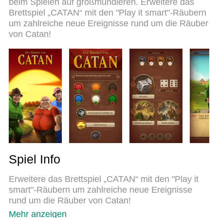
beim Spielen auf großmundieren. Erweitere das
um Catan - "Play it smart" Räuber auf dem PC zu
Brettspiel „CATAN“ mit den "Play it smart"-Räubern
spielen. Das exquisite voreingestellte
um zahlreiche neue Ereignisse rund um die Räuber
Tastaturbelegungssystem, das mit unserem
von Catan!
Fachwissen vorbereitet wurde, macht Catan - "Play
it smart" Räuber zu einem echten PC-Spiel. Der
MEmu Multi-Instanz-Manager ermöglicht das
Spielen von 2 oder mehr Konten auf demselben
Gerät. Und das Wichtigste: Unsere exklusive
Emulations-Engine kann das volle Potenzial Ihres
PCs freisetzen und für reibungslose Abläufe
sorgen.
Spiel Info
Erweitere das Brettspiel „CATAN“ mit den "Play it
smart"-Räubern um zahlreiche neue Ereignisse
rund um die Räuber von Catan!
Mehr anzeigen