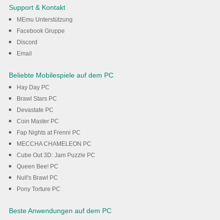
Catan - "Play it smart" Räuber
Support & Kontakt
auf dem PC mit MEmu
MEmu Unterstützung
Facebook Gruppe
Discord
Herunterladen
Email
Beliebte Mobilespiele auf dem PC
Hay Day PC
Brawl Stars PC
Devastate PC
Coin Master PC
Fap Nights at Frenni PC
MECCHA CHAMELEON PC
Cube Out 3D: Jam Puzzle PC
Queen Bee! PC
Null's Brawl PC
Pony Torture PC
Beste Anwendungen auf dem PC