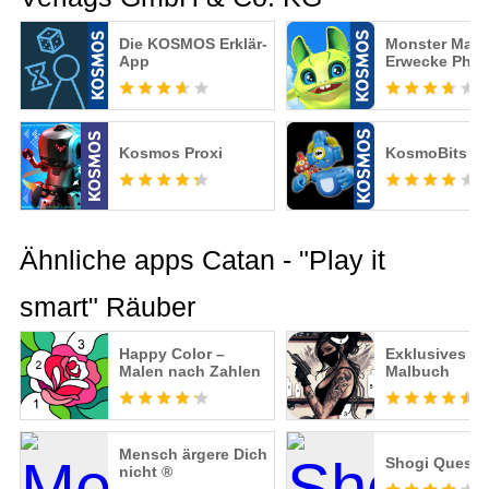
Die KOSMOS Erklär-
Monster Make
App
Erwecke Phys
Kosmos Proxi
KosmoBits
Ähnliche apps Catan - "Play it
smart" Räuber
Happy Color –
Exklusives Ta
Malen nach Zahlen
Malbuch
Mensch ärgere Dich
Shogi Quest
nicht ®