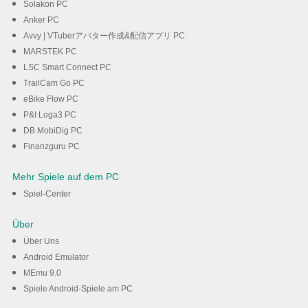
Solakon PC
Anker PC
Avvy | VTuberアバター作成&配信アプリ PC
MARSTEK PC
LSC Smart Connect PC
TrailCam Go PC
eBike Flow PC
P&I Loga3 PC
DB MobiDig PC
Finanzguru PC
Mehr Spiele auf dem PC
Spiel-Center
Über
Über Uns
Android Emulator
MEmu 9.0
Spiele Android-Spiele am PC