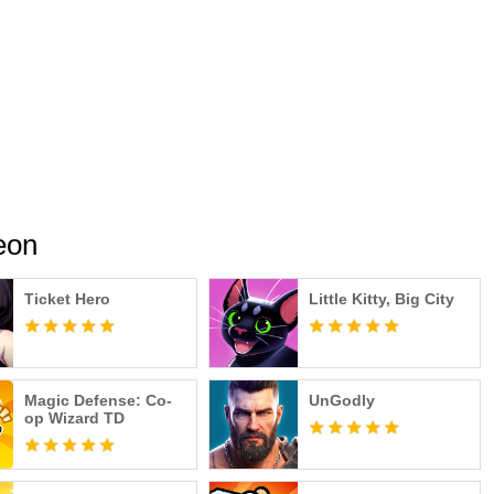
eon
Ticket Hero
Little Kitty, Big City
Magic Defense: Co-
UnGodly
op Wizard TD