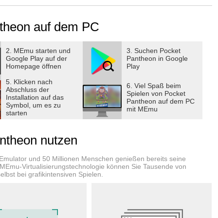
wellen!
antheon auf dem PC
2. MEmu starten und
3. Suchen Pocket
Google Play auf der
Pantheon in Google
Homepage öffnen
Play
gie
5. Klicken nach
hichten
6. Viel Spaß beim
Abschluss der
Spielen von Pocket
Installation auf das
Pantheon auf dem PC
Symbol, um es zu
mit MEmu
starten
ntheon nutzen
nen Aufbau und deine Entscheidungen.
-Emulator und 50 Millionen Menschen genießen bereits seine
 Ultimate Skill.
 MEmu-Virtualisierungstechnologie können Sie Tausende von
lbst bei grafikintensiven Spielen.
iten
ltimate- und Passiv-Skills.
wartet eine neue Strategie.