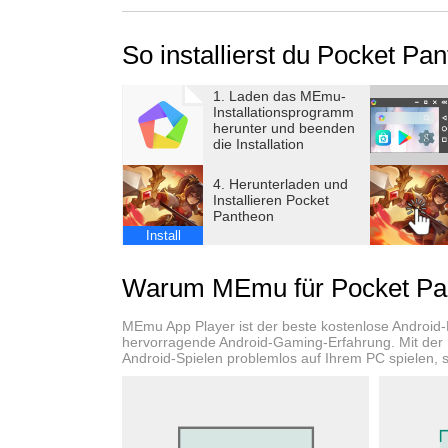
verteidige deine Basis gegen endlose Angriffs
So installierst du Pocket P
-------------------------------------------------
1. Laden das MEmu-
◆ Die perfekte Wahl, wenn du magst:
Installationsprogramm
- Defense-Spiele mit bezaubernder Grafik
herunter und beenden
die Installation
- Einfache Steuerung gepaart mit tiefer Strate
- Charmante Charaktere und Hintergrundgesc
4. Herunterladen und
Installieren Pocket
Pantheon
--------------------------------------------
Install
[Über das Spiel]
Warum MEmu für Pocket Pa
■ Einfache Steuerung, tiefe Befriedigung
Keine Reflexe nötig! Alles dreht sich um dei
MEmu App Player ist der beste kostenlose Android
Vernichte Tausende Feinde mit einem einzigen
hervorragende Android-Gaming-Erfahrung. Mit der
Android-Spielen problemlos auf Ihrem PC spielen, se
■ Jeder Run ist neu dank 3 Auswahlmöglichke
Endlose Kombinationen aus Normal-, Battle-, U
Kein Run gleicht dem anderen. In jedem Spiel 