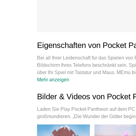
Eigenschaften von Pocket P
Bei all Ihrer Leidenschaft für das Spielen vo
Bildschirm Ihres Telefons beschränkt sein. Sp
über Ihr Spiel mit Tastatur und Maus. MEmu bi
Pantheon herunter und spielen Sie es auf dem
Mehr anzeigen
für Akku, mobile Daten und störende Anrufe.
Pantheon auf dem PC zu spielen. Das exquisi
Bilder & Videos von Pocket
Fachwissen vorbereitet wurde, macht Pocket
Instanz-Manager ermöglicht das Spielen von 
Laden Sie Play Pocket Pantheon auf dem PC 
Unsere exklusive Emulations-Engine kann das 
großmundieren. „Die Wunder der Götter begin
Abläufe sorgen.