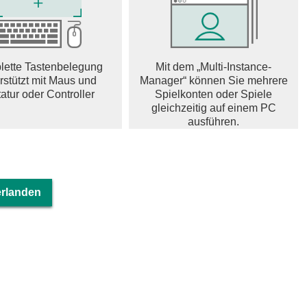
schichte und Hintergrund.
dein ultimatives Team.
ette Tastenbelegung
Mit dem „Multi-Instance-
rstützt mit Maus und
Manager“ können Sie mehrere
Path
atur oder Controller
Spielkonten oder Spiele
r. Folge einfach dem Pfad und werde stärker.
gleichzeitig auf einem PC
ausführen.
terial bis hin zu Charakteren!
ungen mit wechselnden Spezialeffekten
he Kämpfe über drei Gruppen
erlanden
fee, Fortune Cookies und mehr