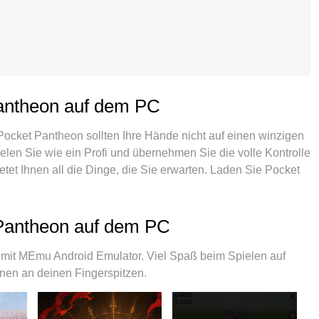
antheon auf dem PC
n Pocket Pantheon sollten Ihre Hände nicht auf einen winzigen
ielen Sie wie ein Profi und übernehmen Sie die volle Kontrolle
etet Ihnen all die Dinge, die Sie erwarten. Laden Sie Pocket
 PC. Spielen Sie so lange, wie Sie wollen, ohne Grenzwerte
 Das brandneue MEmu 9 ist die beste Wahl, um Pocket
te voreingestellte Tastaturbelegungssystem, das mit unserem
 Pantheon auf dem PC
 Pantheon zu einem echten PC-Spiel. Der MEmu Multi-
2 oder mehr Konten auf demselben Gerät. Und das Wichtigste:
mit MEmu Android Emulator. Viel Spaß beim Spielen auf
volle Potenzial Ihres PCs freisetzen und für reibungslose
nen an deinen Fingerspitzen.