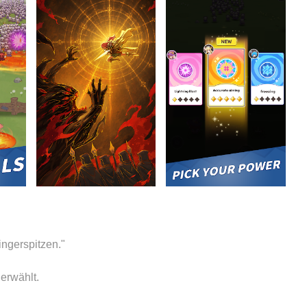
ngerspitzen."
erwählt.