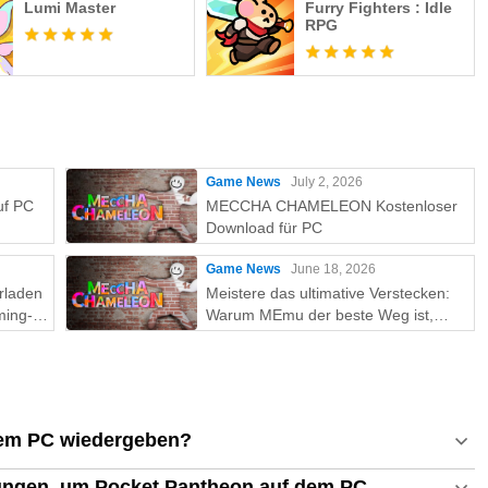
Lumi Master
Furry Fighters : Idle
RPG
Game News
July 2, 2026
uf PC
MECCHA CHAMELEON Kostenloser
Download für PC
Game News
June 18, 2026
rladen
Meistere das ultimative Verstecken:
ming-
Warum MEmu der beste Weg ist,
MECCHA CHAMELEON auf dem PC
zu spielen!
dem PC wiedergeben?
ungen, um Pocket Pantheon auf dem PC