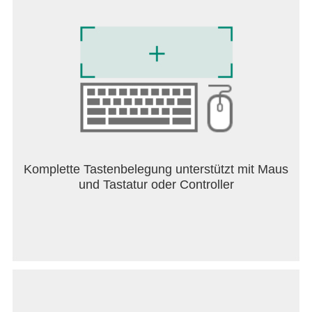
herunter und schreibe deine eigene
Kampfkunstlegende!
Folge uns:
http://www.chillyroom.com
E-Mail: info@chillyroom.games
Instagram: @chillyroominc
Twitter: @ChillyRoom
Discord: https://discord.gg/3dwT35F9JH
Komplette Tastenbelegung unterstützt mit Maus
und Tastatur oder Controller