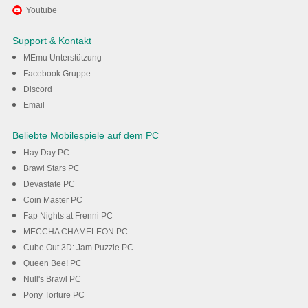
Viel Spaß beim Spielen von
Youtube
World of Kungfu:
Support & Kontakt
Dragon&Eagle auf dem PC mit
MEmu Unterstützung
Facebook Gruppe
MEmu
Discord
Email
Herunterladen
Beliebte Mobilespiele auf dem PC
Hay Day PC
Brawl Stars PC
Devastate PC
Coin Master PC
Fap Nights at Frenni PC
MECCHA CHAMELEON PC
Cube Out 3D: Jam Puzzle PC
Queen Bee! PC
Null's Brawl PC
Pony Torture PC