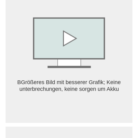
imperialen Agenten und mysteriösen Gesetzlosen
verbünden? Gestalte das Kräfteverhältnis durch
deine Entscheidungen.
[Umfangreiches Kampfkunstsystem]
Meistere Kampfstile wie Schwertkampf,
Stabtechniken, Nahkampf, versteckte Waffen,
Melodietechniken und mehr. Entdecke über 300
Spezialfähigkeiten und über 350 Eigenschaften.
Erstelle deinen einzigartigen Kampfstil!
[Schatzsuche jenseits des Kampfes]
BGrößeres Bild mit besserer Grafik; Keine
In diesem Spiel geht es um mehr als nur um
unterbrechungen, keine sorgen um Akku
Kämpfen! Sie können auch Erze abbauen, um Ihre
Ausrüstung zu verbessern, Artefakte identifizieren,
um mächtige Waffen zu erhalten, und sogar
bestimmte NPCs – von Banditen bis zu Wildtieren –
als Gefährten rekrutieren.
Lade World of Kungfu: Dragon & Eagle jetzt