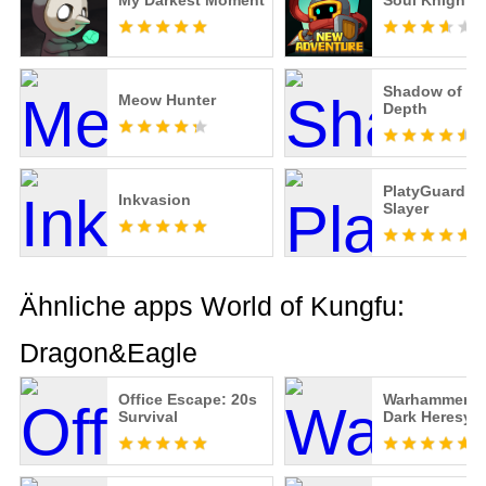
My Darkest Moment
Soul Knight P
Shadow of th
Meow Hunter
Depth
PlatyGuard：
Inkvasion
Slayer
Ähnliche apps World of Kungfu:
Dragon&Eagle
Office Escape: 20s
Warhammer 40
Survival
Dark Heresy