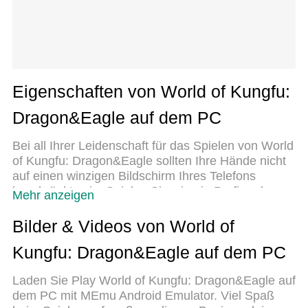
Eigenschaften von World of Kungfu:
Dragon&Eagle auf dem PC
Bei all Ihrer Leidenschaft für das Spielen von World
of Kungfu: Dragon&Eagle sollten Ihre Hände nicht
auf einen winzigen Bildschirm Ihres Telefons
beschränkt sein. Spielen Sie wie ein Profi und
Mehr anzeigen
übernehmen Sie die volle Kontrolle über Ihr Spiel
mit Tastatur und Maus. MEmu bietet Ihnen all die
Bilder & Videos von World of
Dinge, die Sie erwarten. Laden Sie World of
Kungfu: Dragon&Eagle auf dem PC
Kungfu: Dragon&Eagle herunter und spielen Sie es
auf dem PC. Spielen Sie so lange, wie Sie wollen,
Laden Sie Play World of Kungfu: Dragon&Eagle auf
ohne Grenzwerte für Akku, mobile Daten und
dem PC mit MEmu Android Emulator. Viel Spaß
störende Anrufe. Das brandneue MEmu 9 ist die