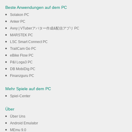
Beste Anwendungen auf dem PC
Solakon PC
Anker PC
Avvy | VTuberアバター作成&配信アプリ PC
MARSTEK PC
LSC Smart Connect PC
TrailCam Go PC
eBike Flow PC
P&I Loga3 PC
DB MobiDig PC
Finanzguru PC
Mehr Spiele auf dem PC
Spiel-Center
Über
Über Uns
Android Emulator
MEmu 9.0