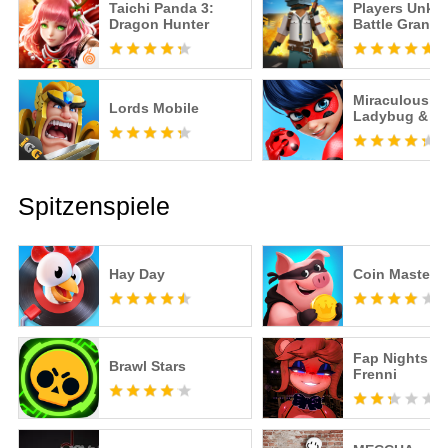
Taichi Panda 3:
Players Unk
Dragon Hunter
Battle Grand
Miraculous
Lords Mobile
Ladybug & Ca
– Offizielles S
Spitzenspiele
Hay Day
Coin Master
Fap Nights at
Brawl Stars
Frenni