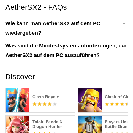
Gaming-Guide mit MEmu
AetherSX2 - FAQs
Play
Wie kann man AetherSX2 auf dem PC
wiedergeben?
Was sind die Mindestsystemanforderungen, um
AetherSX2 auf dem PC auszuführen?
Discover
Clash Royale
Clash of Clan
Taichi Panda 3:
Players Unk
Dragon Hunter
Battle Grand