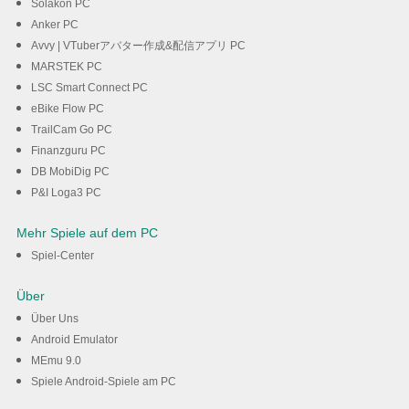
Solakon PC
Anker PC
Avvy | VTuberアバター作成&配信アプリ PC
MARSTEK PC
LSC Smart Connect PC
eBike Flow PC
TrailCam Go PC
Finanzguru PC
DB MobiDig PC
P&I Loga3 PC
Mehr Spiele auf dem PC
Spiel-Center
Über
Über Uns
Android Emulator
MEmu 9.0
Spiele Android-Spiele am PC