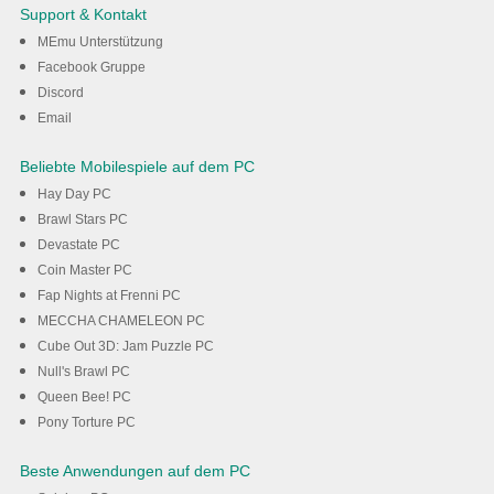
AetherSX2 auf dem PC mit
Support & Kontakt
MEmu
MEmu Unterstützung
Facebook Gruppe
Discord
Herunterladen
Email
Beliebte Mobilespiele auf dem PC
Hay Day PC
Brawl Stars PC
Devastate PC
Coin Master PC
Fap Nights at Frenni PC
MECCHA CHAMELEON PC
Cube Out 3D: Jam Puzzle PC
Null's Brawl PC
Queen Bee! PC
Pony Torture PC
Beste Anwendungen auf dem PC