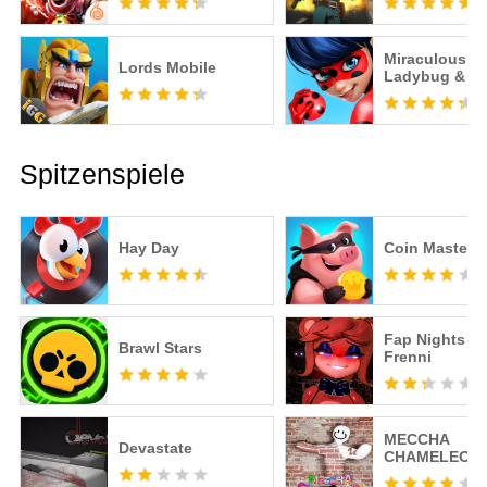
Miraculous
Lords Mobile
Ladybug & Ca
– Offizielles S
Spitzenspiele
Hay Day
Coin Master
Fap Nights at
Brawl Stars
Frenni
MECCHA
Devastate
CHAMELEON