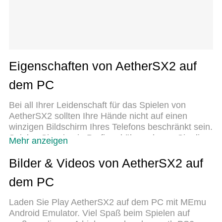
Eigenschaften von AetherSX2 auf
dem PC
Bei all Ihrer Leidenschaft für das Spielen von
AetherSX2 sollten Ihre Hände nicht auf einen
winzigen Bildschirm Ihres Telefons beschränkt sein.
Spielen Sie wie ein Profi und übernehmen Sie die
Mehr anzeigen
volle Kontrolle über Ihr Spiel mit Tastatur und Maus.
MEmu bietet Ihnen all die Dinge, die Sie erwarten.
Bilder & Videos von AetherSX2 auf
Laden Sie AetherSX2 herunter und spielen Sie es
dem PC
auf dem PC. Spielen Sie so lange, wie Sie wollen,
ohne Grenzwerte für Akku, mobile Daten und
Laden Sie Play AetherSX2 auf dem PC mit MEmu
störende Anrufe. Das brandneue MEmu 9 ist die
Android Emulator. Viel Spaß beim Spielen auf
beste Wahl, um AetherSX2 auf dem PC zu spielen.