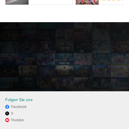
Folgen Sie uns
Facebook
X
Viel Spaß beim Spielen von
Youtube