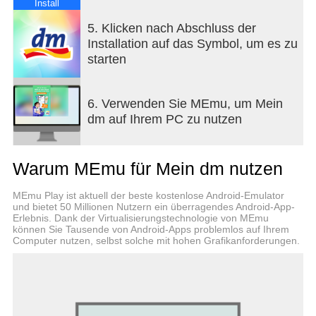
Produkte scannen, bisher gekaufte Produkte
Install
ansehen, diese auf die Merkliste legen oder direkt
5. Klicken nach Abschluss der
losshoppen.
Installation auf das Symbol, um es zu
starten
Exklusive Coupons immer dabei:
Im Bereich „Coupons“ findest du eine Übersicht
über die aktuellen Vorteils-Coupons. Wenn du dein
6. Verwenden Sie MEmu, um Mein
dm-Konto mit PAYBACK verknüpfst, findest du
dm auf Ihrem PC zu nutzen
neben den dm und glückskind (nur in Deutschland)
Coupons auch PAYBACK Coupons - alles in nur
einem Couponcenter. Das macht den Weg von der
Warum MEmu für Mein dm nutzen
Coupon-Aktivierung bis zur Einlösung in der Filiale
oder bei einer Online-Bestellung so einfach wie
MEmu Play ist aktuell der beste kostenlose Android-Emulator
möglich.
und bietet 50 Millionen Nutzern ein überragendes Android-App-
Erlebnis. Dank der Virtualisierungstechnologie von MEmu
können Sie Tausende von Android-Apps problemlos auf Ihrem
Lieblingsmarkt wählen, Produktverfügbarkeit
Computer nutzen, selbst solche mit hohen Grafikanforderungen.
checken und Express-Abholung nutzen: *
Über den direkten Zugang zum Filialfinder kannst
du nach dm-Märkten in deiner Nähe suchen. Damit
hast du einen einfachen und schnellen Zugriff auf
Serviceinformationen aller dm-Märkte. Zudem