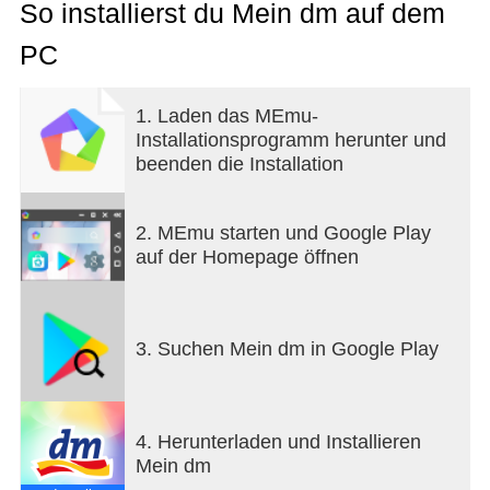
So installierst du Mein dm auf dem
Deine App-Vorteile auf einen Blick:
PC
- Alle Produkte in einer App schnell und bequem
einkaufen
- Exklusive Coupons immer dabei
1. Laden das MEmu-
- Lieblingsmarkt wählen, Produktverfügbarkeit
Installationsprogramm herunter und
checken und Express-Abholung nutzen
beenden die Installation
- Mit PAYBACK und glückskind Deutschland
Kundenverbindung hautnah erleben
- Live-Shopping mit dmLIVE
2. MEmu starten und Google Play
- Personalisierte Empfehlungen und Angebote
auf der Homepage öffnen
- Einfache und sichere Bezahlung
Alle Produkte in einer App schnell und bequem
einkaufen:
3. Suchen Mein dm in Google Play
Durch unsere Suchfunktion, den gesamten
Produkt-Kategorien sowie unserer Scan-Funktion
bekommst du einen schnellen und einfachen
4. Herunterladen und Installieren
Sortimentsüberblick. Einfach durch unser Sortiment
Mein dm
klicken, nach bestimmten Marken suchen oder