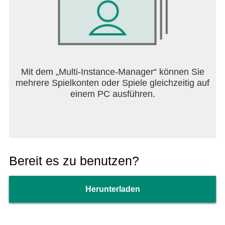
dass du auf das Senden von Feedback keine
Rückmeldung erhältst. Bei weiteren Fragen oder
Problemen mit der App informiere dich bitte unter
„Hilfe & FAQ´s“ oder nutze unser Kontaktformular.
Lade die dm-App jetzt herunter und entdecke die
Mit dem „Multi-Instance-Manager“ können Sie
vielen Vorteile!
mehrere Spielkonten oder Spiele gleichzeitig auf
einem PC ausführen.
Regelmäßige Updates:** Wir arbeiten ständig
daran, die dm-App zu verbessern und neue
Funktionen hinzuzufügen. Bleib dran für spannende
Updates!
Support:** Bei Fragen oder Problemen steht dir
Bereit es zu benutzen?
unser Support-Team jederzeit zur Verfügung.
Kontaktiere uns einfach über die App oder per E-
Mail an support@dm.de.
Herunterladen