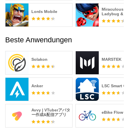
Miraculous
Lords Mobile
Ladybug & Ca
– Offizielles S
Beste Anwendungen
Solakon
MARSTEK
Anker
LSC Smart Co
Avvy | VTuberアバタ
eBike Flow
ー作成&配信アプリ