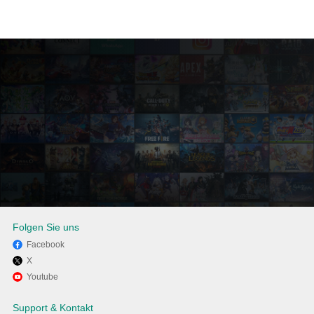
Folgen Sie uns
Facebook
X
Verwenden Sie MEmu, um
Youtube
Mein dm auf Ihrem PC zu
Support & Kontakt