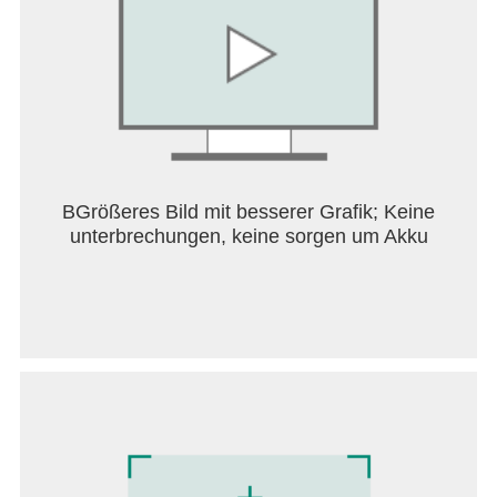
kannst du dir in der App deinen bevorzugten dm-
Markt merken und so auf den Produktseiten neben
der Online-Verfügbarkeit auch den Warenbestand
im ausgewählten dm-Markt sehen. Wenn du deinen
dm-Markt gemerkt hast, kannst du auch deinen
Warenkorb auf Express-Abholung überprüfen und
diese neue Lieferart nutzen.
Mit PAYBACK und glückskind Kundenverbindung
BGrößeres Bild mit besserer Grafik; Keine
hautnah erleben:
unterbrechungen, keine sorgen um Akku
Freue dich auf tolle Vorteile mit PAYBACK und
punkte bei jedem Einkauf. Neben PAYBACK bietet
auch unser Familienprogramm glückskind in
Deutschland tolle Vorteile und steht dir und deiner
Familie als treuer Begleiter zur Seite. Mit der dm-
Kundenkarte im Markt kannst du von allen
aktivierten Vorzügen mit nur einem Scan
profitieren.
Live-Shopping mit dmLIVE: