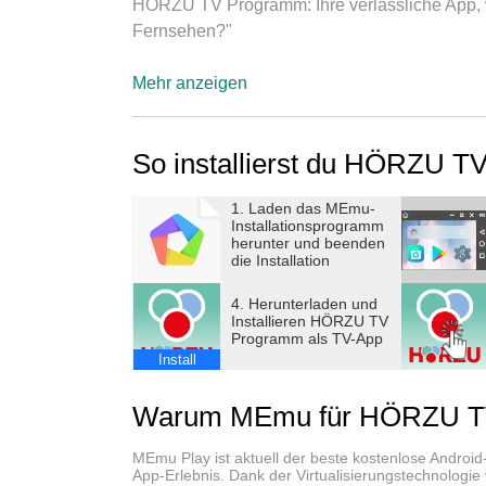
HÖRZU TV Programm: Ihre verlässliche App, 
Fernsehen?"
⇒ Besser fernsehen mit HÖRZU, der übersich
Mehr anzeigen
Orientierung im täglichen Fernsehprogramm.
Fernsehsender sowie das ganze Pay-TV-Angeb
So installierst du HÖRZU 
HÖRZU-Redaktion.
1. Laden das MEmu-
Laden Sie jetzt die schnelle HÖRZU-App, nut
Installationsprogramm
redaktionellen Tipps und genießen Sie einen
herunter und beenden
die Installation
HÖRZU – schnell & einfach zu bedienen:
4. Herunterladen und
Installieren HÖRZU TV
Programm als TV-App
★ Sofort sehen, was jetzt im TV läuft
Install
★ Die wichtigsten Uhrzeiten wie 20:15 Uhr im 
★ Sehr gut lesbares Menü für weitere Funkti
Warum MEmu für HÖRZU TV
★ Alle Ansichten jetzt auch für Tablets optimie
MEmu Play ist aktuell der beste kostenlose Android
Mit den Empfehlungen der erfahrenen HÖRZU-
App-Erlebnis. Dank der Virtualisierungstechnolog