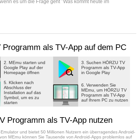
wenn es um die Frage geht "Was kommt heute im
tlichen TV-Programm-App für eine bessere und schnelle
 HÖRZU zeigt Ihnen das Programm der frei empfangbaren
ot. Dazu gibt es die wertvollen TV-Tipps der renommierten
TV Programm als TV-App auf dem PC
zen Sie das übersichtliche TV-Programm sowie unsere
2. MEmu starten und
3. Suchen HÖRZU TV
Google Play auf der
Programm als TV-App
 perfekten TV-Abend.
Homepage öffnen
in Google Play
5. Klicken nach
6. Verwenden Sie
Abschluss der
MEmu, um HÖRZU TV
Installation auf das
Programm als TV-App
Symbol, um es zu
auf Ihrem PC zu nutzen
starten
direkten Zugriff
onen
 Programm als TV-App nutzen
rt
-Emulator und bietet 50 Millionen Nutzern ein überragendes Android-
Redaktion und der gut strukturierten Programmübersicht
ie von MEmu können Sie Tausende von Android-Apps problemlos auf