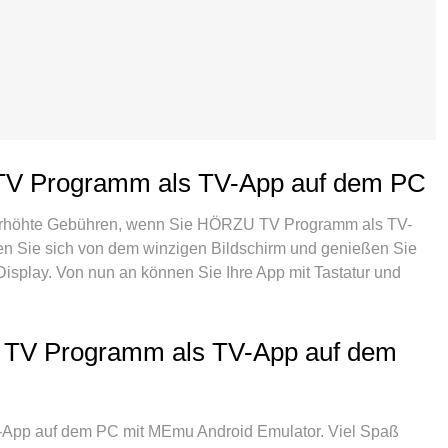
TV Programm als TV-App auf dem PC
erhöhte Gebühren, wenn Sie HÖRZU TV Programm als TV-
ien Sie sich von dem winzigen Bildschirm und genießen Sie
Display. Von nun an können Sie Ihre App mit Tastatur und
nen all die überraschenden Funktionen, die Sie erwartet
richtung, intuitive Steuerung, keine Einschränkungen mehr
rufe. Der brandneue MEmu 9 ist die beste Wahl für die
 TV Programm als TV-App auf dem
uf Ihrem Computer. Mit unserer Absorption kodiert,
ffnung von 2 oder mehr Konten zur gleichen Zeit. Und das
e kann das volle Potenzial Ihres PCs freisetzen und alles
App auf dem PC mit MEmu Android Emulator. Viel Spaß