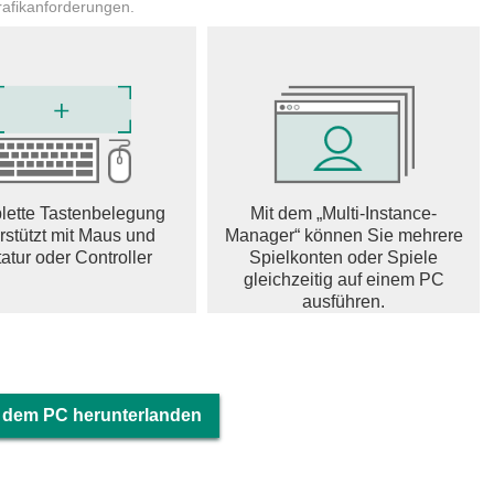
rafikanforderungen.
 von ARD, ZDF, der 3. Programme und dem Besten von Pro 7,
 Free- & Pay-TV.
k:
ern
ette Tastenbelegung
Mit dem „Multi-Instance-
chschlagen
rstützt mit Maus und
Manager“ können Sie mehrere
okus, Sport, Kindersendungen
atur oder Controller
Spielkonten oder Spiele
en
gleichzeitig auf einem PC
ausführen.
jetzt" oder "TV Programm 20:15 Uhr" & erkunden Sie das
 dem PC herunterlanden
nsehen: