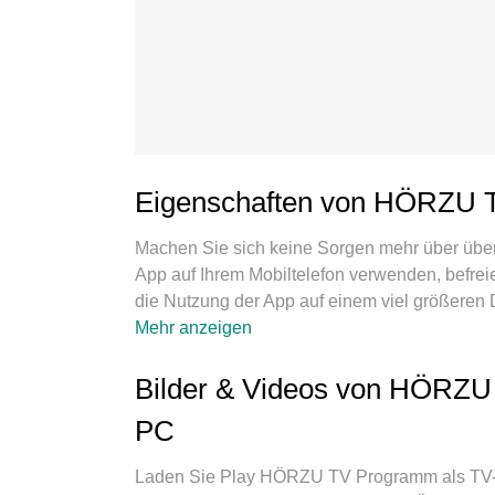
Eigenschaften von HÖRZU 
Machen Sie sich keine Sorgen mehr über üb
App auf Ihrem Mobiltelefon verwenden, befre
die Nutzung der App auf einem viel größeren 
Maus im Vollbildmodus nutzen. MEmu bietet Ih
Mehr anzeigen
haben: schnelle Installation und einfache Ein
durch Batterie, mobile Daten und störende An
Bilder & Videos von HÖRZU
Nutzung von HÖRZU TV Programm als TV-App a
PC
ermöglicht der Multi-Instanz-Manager die Erö
Wichtigste, unsere exklusive Emulations-Engin
Laden Sie Play HÖRZU TV Programm als TV-
reibungslos und angenehm gestalten.