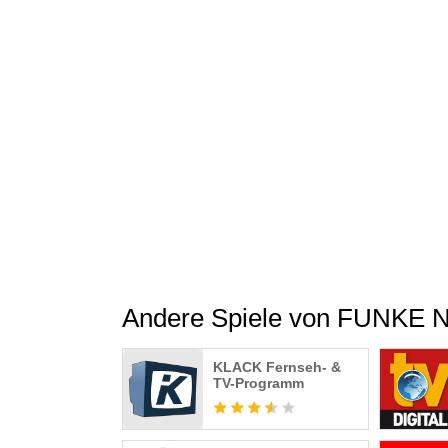
Tipps der HÖRZU-Redaktion
Die Redaktion der bekannten Fernsehzeitung
Redaktionelle Bewertungen der Spielfilme
Alle Spielfilme im Überblick, getestet und bew
Fernsehzeitung.
Fernsehprogramm aus Ihrer Region
Über die Senderlisten schneller Zugriff a
der wichtigsten Regionalprogramme.
TV Programm mit Niveau
Gleich sehen, was auf 3Sat, Arte oder den Digi
Andere Spiele von FUNKE N
Nachrichten- & Informationssendungen
KLACK Fernseh- &
Dazu alle wichtigen Nachrichten- und Informa
TV-Programm
Talkshows wie Anne Will.