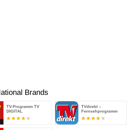
 gibt Tipps zu den besten TV-Sendungen des Tages.
ertet sowie mit den besten Bildern versehen – wie in der
uf die Sendungen vom NDR, WDR, BR, MDR, SWR, HR, RBB und
talkanälen des öffentlich-rechtlichen Rundfunks läuft.
ational Brands
TV-Programm TV
TVdirekt –
tionsformate wie Tagesschau, Heute Journal und politische
DIGITAL
Fernsehprogramm