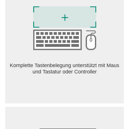
Alles, was Sie brauchen, in einer App
Die Verwendung der multifunktionalen GreenTuber-
App ist sehr praktisch! Sie
müssen keine
zusätzliche Software installieren oder für eine
teure Premium-Version bezahlen
. Installieren Sie
einfach den GreenTuber-Werbeblocker und Sie
haben Zugriff auf absolut alle Funktionen, die das
Ansehen von Tube-Videos so angenehm und
bequem wie möglich machen!
Vertraulichkeit
Komplette Tastenbelegung unterstützt mit Maus
GreenTuber erfasst oder speichert weder Ihre
und Tastatur oder Controller
Tube-Kontoinformationen noch Ihren Tube-Video-
Anzeigeverlauf.