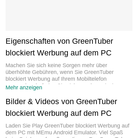
Eigenschaften von GreenTuber
blockiert Werbung auf dem PC
Machen Sie sich keine Sorgen mehr über
überhöhte Gebühren, wenn Sie GreenTuber
blockiert Werbung auf Ihrem Mobiltelefon
verwenden, befreien Sie sich von dem winzigen
Mehr anzeigen
Bildschirm und genießen Sie die Nutzung der App
auf einem viel größeren Display. Von nun an
Bilder & Videos von GreenTuber
können Sie Ihre App mit Tastatur und Maus im
blockiert Werbung auf dem PC
Vollbildmodus nutzen. MEmu bietet Ihnen all die
überraschenden Funktionen, die Sie erwartet
Laden Sie Play GreenTuber blockiert Werbung auf
haben: schnelle Installation und einfache
dem PC mit MEmu Android Emulator. Viel Spaß
Einrichtung, intuitive Steuerung, keine