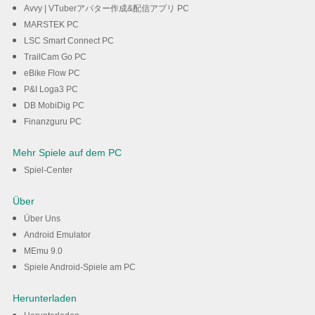
Avvy | VTuberアバター作成&配信アプリ PC
MARSTEK PC
LSC Smart Connect PC
TrailCam Go PC
eBike Flow PC
P&I Loga3 PC
DB MobiDig PC
Finanzguru PC
Mehr Spiele auf dem PC
Spiel-Center
Über
Über Uns
Android Emulator
MEmu 9.0
Spiele Android-Spiele am PC
Herunterladen