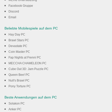
auf Ihrem PC zu nutzen
MEmu Unterstützung
Facebook Gruppe
Discord
Herunterladen
Email
Beliebte Mobilespiele auf dem PC
Hay Day PC
Brawl Stars PC
Devastate PC
Coin Master PC
Fap Nights at Frenni PC
MECCHA CHAMELEON PC
Cube Out 3D: Jam Puzzle PC
Queen Bee! PC
Null's Brawl PC
Pony Torture PC
Beste Anwendungen auf dem PC
Solakon PC
Anker PC