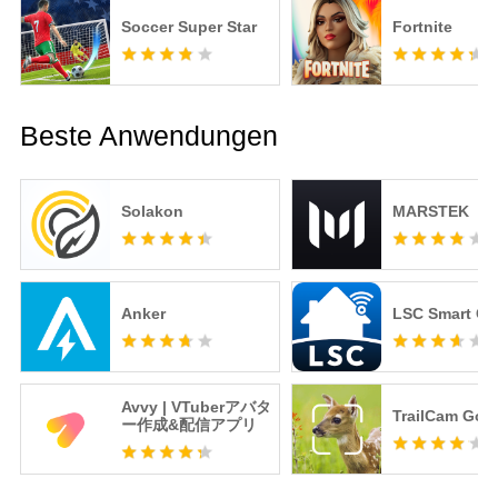
Soccer Super Star
Fortnite
Beste Anwendungen
Solakon
MARSTEK
Anker
LSC Smart Co
Avvy | VTuberアバタ
TrailCam Go
ー作成&配信アプリ