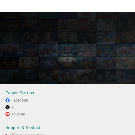
Folgen Sie uns
Facebook
X
Verwenden Sie MEmu, um
Youtube
GreenTuber blockiert Werbung
Support & Kontakt