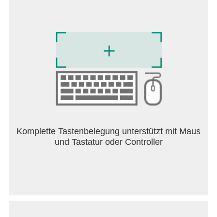
- Intelligente Formen zum sofortigen Zeichnen von
Formen
- Kostenloses Symmetrietool zum professionellen
Erstellen perfekt gespiegelter Zeichnungen,
Illustrationen und Designs
- Verlaufstool mit linearen und radialen Optionen
zum Zeichnen und Gestalten
- Ebenentransformationstool zum Zeichnen von
Illustrationen
- Unterstütztes Zeichnen
Schichtsystem
- Kostenlose unbegrenzte Ebenen
Komplette Tastenbelegung unterstützt mit Maus
- Ebenen zum Entwerfen und Zeichnen rastern,
und Tastatur oder Controller
duplizieren und zusammenführen.
- Optionen zum Füllen, Farbumkehren, Alpha
sperren und Ebene sperren
Textwerkzeuge zum Entwerfen und Zeichnen
- Eine Reihe von benutzerdefinierten Schriftstilen
für das Entwerfen und professionelle Zeichnen