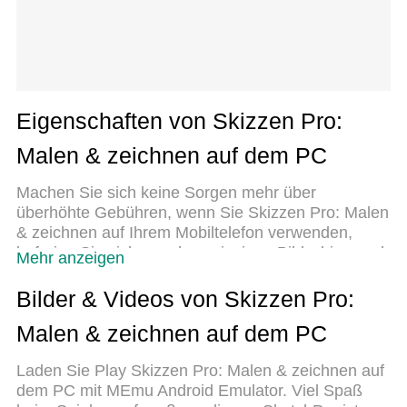
Eigenschaften von Skizzen Pro:
Malen & zeichnen auf dem PC
Machen Sie sich keine Sorgen mehr über
überhöhte Gebühren, wenn Sie Skizzen Pro: Malen
& zeichnen auf Ihrem Mobiltelefon verwenden,
befreien Sie sich von dem winzigen Bildschirm und
Mehr anzeigen
genießen Sie die Nutzung der App auf einem viel
größeren Display. Von nun an können Sie Ihre App
Bilder & Videos von Skizzen Pro:
mit Tastatur und Maus im Vollbildmodus nutzen.
Malen & zeichnen auf dem PC
MEmu bietet Ihnen all die überraschenden
Funktionen, die Sie erwartet haben: schnelle
Laden Sie Play Skizzen Pro: Malen & zeichnen auf
Installation und einfache Einrichtung, intuitive
dem PC mit MEmu Android Emulator. Viel Spaß
Steuerung, keine Einschränkungen mehr durch