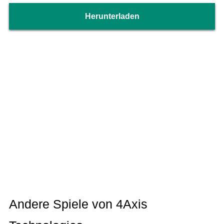
- Benutzerdefinierte Leinwand
- Referenzwerkzeug
Herunterladen
Organisieren und speichern Sie Ihre digitalen
Kunstwerke
-Speichern Sie jede Zeichnung und jedes Gemälde
automatisch
-Speichern Sie Zeichnungen methodisch
-Cloud-Synchronisierung, um Zeichnungen und
Designs überall zu sichern und darauf zuzugreifen
-Löschen Sie Zeichenprojekte jederzeit
-Zeit Zeitrafferwiedergabe Ihrer Zeichnungen,
Designs und Illustrationen
-Dunkelmodus
Andere Spiele von 4Axis