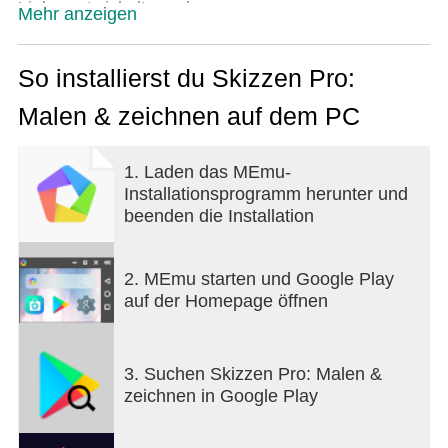
Liebe entwickelt wurde.
Mehr anzeigen
SketchPro wurde jetzt mit erweiterten KI-Tools
aktualisiert, um den kreativen Workflow
So installierst du Skizzen Pro:
professioneller Digitalkünstler zu verbessern.
Malen & zeichnen auf dem PC
SketchPro ist perfekt für kreative professionelle
Digitalkünstler, darunter Grafikdesigner,
1. Laden das MEmu-
Illustratoren, Comic-, Anime- und Manga-
Installationsprogramm herunter und
Buchkünstler, und bietet eine Reihe von Zeichen-
beenden die Installation
und erweiterten KI-Tools, die es ideal für die
professionelle Erstellung Ihrer Zeichnungen und
Kunstwerke machen.
2. MEmu starten und Google Play
auf der Homepage öffnen
SketchPro ist mit kreativen professionellen
Zeichenfunktionen ausgestattet:
3. Suchen Skizzen Pro: Malen &
Professionelle anpassbare Pinsel für alle
zeichnen in Google Play
professionellen digitalen Künstler
- Eine Reihe professioneller Kreativpinsel zum