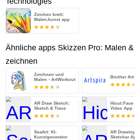
Technologies
Zeichen brett:
Malen,kunst app
Ähnliche apps Skizzen Pro: Malen &
zeichnen
Zeichnen und
Brother Artsp
Malen・ArtWorkout
AR Draw Sketch:
Hicut:Face S
Sketch & Trace
Video App
SeaArt: KI-
AR Drawing -
Kunstgenerator
Sketchar App