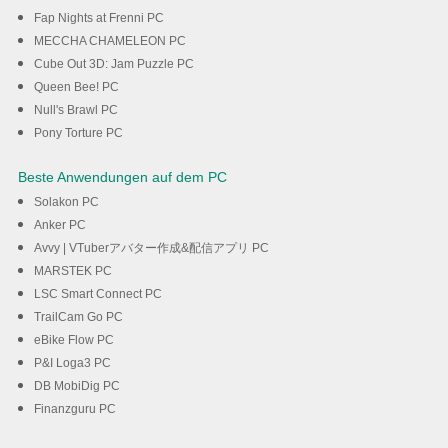
Fap Nights at Frenni PC
MECCHA CHAMELEON PC
Cube Out 3D: Jam Puzzle PC
Queen Bee! PC
Null's Brawl PC
Pony Torture PC
Beste Anwendungen auf dem PC
Solakon PC
Anker PC
Avvy | VTuberアバター作成&配信アプリ PC
MARSTEK PC
LSC Smart Connect PC
TrailCam Go PC
eBike Flow PC
P&I Loga3 PC
DB MobiDig PC
Finanzguru PC