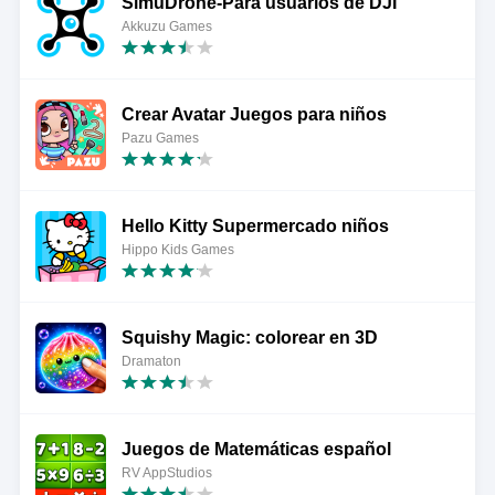
SimuDrone-Para usuarios de DJI
Akkuzu Games
Crear Avatar Juegos para niños
Pazu Games
Hello Kitty Supermercado niños
Hippo Kids Games
Squishy Magic: colorear en 3D
Dramaton
Juegos de Matemáticas español
RV AppStudios