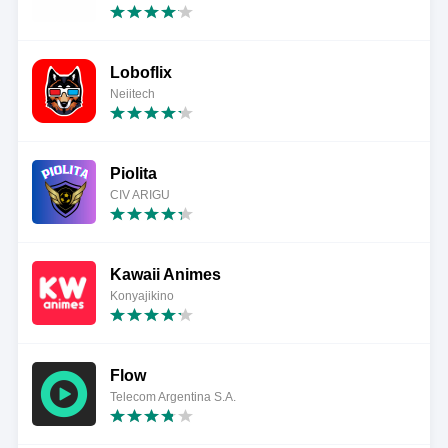
Loboflix
Neiitech
Piolita
CIV ARIGU
Kawaii Animes
Konyajikino
Flow
Telecom Argentina S.A.