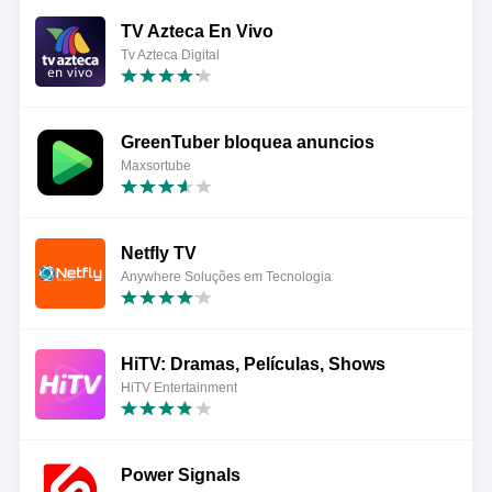
TV Azteca En Vivo
Tv Azteca Digital
GreenTuber bloquea anuncios
Maxsortube
Netfly TV
Anywhere Soluções em Tecnologia
HiTV: Dramas, Películas, Shows
HiTV Entertainment
Power Signals