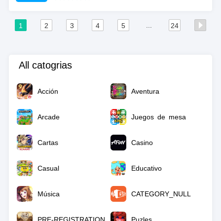
...
1
2
3
4
5
24
All catogrias
Acción
Aventura
Arcade
Juegos de mesa
Cartas
Casino
Casual
Educativo
Música
CATEGORY_NULL
PRE-REGISTRATION
Puzles