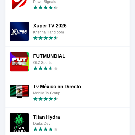
PowerSignals
Xuper TV 2026
Krishna Handloom
FUTMUNDIAL
GLZ Sports
Tv México en Directo
Mobile Tv Group
T!tan Hydra
Darks Dev