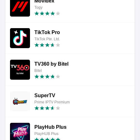
Movidex
Togy
TikTok Pro
TikTok Pte. Ltd.
TV360 by Bitel
Bitel
SuperTV
Prime IPTV Premium
PlayHub Plus
PlayHUB Plus