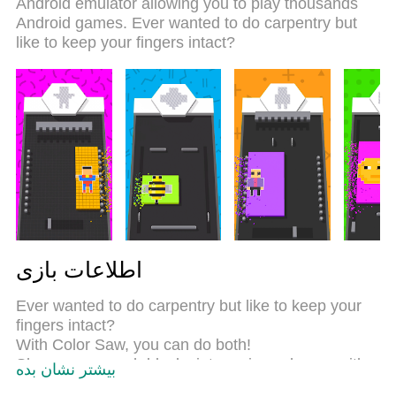
Android emulator allowing you to play thousands
Saw 3D را به یک بازی رایانه شخصی واقعی تبدیل می
Android games. Ever wanted to do carpentry but
کند.مدیریت چند موردی MEmu امکان اجرای 2 یا چندین
like to keep your fingers intact?
حساب در یک دستگاه را فراهم می کند.و مهم‌تر از همه،
موتور شبیه‌سازی انحصاری ما می‌تواند پتانسیل کامل
رایانه شما را آزاد کند و همه چیز را روان کند.
اطلاعات بازی
Ever wanted to do carpentry but like to keep your
fingers intact?
With Color Saw, you can do both!
Shape your rough blocks into various shapes with
بیشتر نشان بده
all kinds of tools.