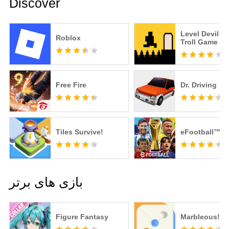
Discover
Level Devil -
Roblox
Troll Game
Free Fire
Dr. Driving
Tiles Survive!
eFootball™
بازی های برتر
Figure Fantasy
Marbleous!