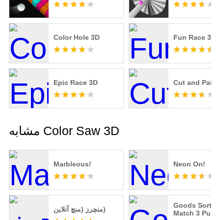
Color Hole 3D
Fun Race 3D
Epic Race 3D
Cut and Paint
مشابه Color Saw 3D
Marbleous!
Neon On!
Goods Sortin
منچرز (منچ آنلاین)
Match 3 Puzzl