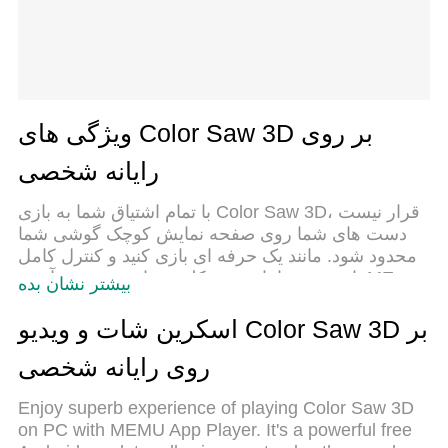
ویژگی های Color Saw 3D بر روی
رایانه شخصی
با تمام اشتیاق شما به بازی Color Saw 3D، قرار نیست
دست های شما روی صفحه نمایش کوچک گوشی شما
محدود شود. مانند یک حرفه ای بازی کنید و کنترل کامل
بازی خود را با صفحه کلید و ماوس بدست آورید.MEmu
بیشتر نشان بده
همه ی انتظاراتی که دارید را برآورده می کند.Color
Saw 3D را بر روی رایانه شخصی دانلود و بازی کنید. تا
اسکرین شات و ویدیو Color Saw 3D بر
زمانی که می خواهید بازی کنید، دیگر محدودیتی در
روی رایانه شخصی
باتری، داده تلفن همراه و تماس های مزاحم وجود
ندارد.MEmu 9 کاملاً جدید و بهترین انتخاب برای بازی
Enjoy superb experience of playing Color Saw 3D
Color Saw 3D روی رایانه شخصی است. با تخصص ما،
on PC with MEMU App Player. It's a powerful free
سیستم keymapping از پیش تعیین شده عالی،Color