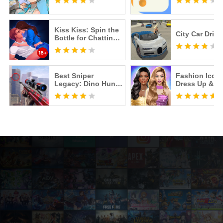
Kiss Kiss: Spin the
City Car Drive
Bottle for Chatting
& Fun
Best Sniper
Fashion Icon:
Legacy: Dino Hunt
Dress Up & St
& Shooter 3D