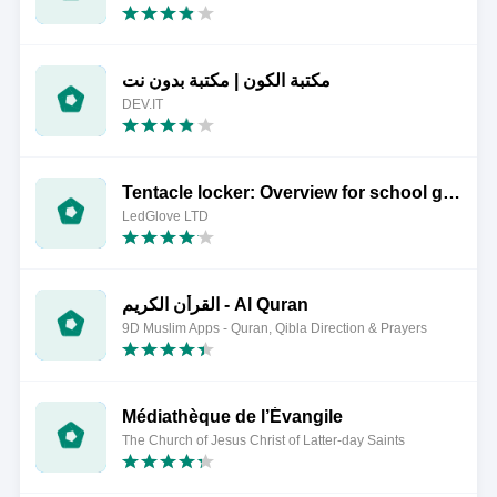
مكتبة الكون | مكتبة بدون نت
DEV.IT
Tentacle locker: Overview for school game
LedGlove LTD
القرأن الكريم - Al Quran
9D Muslim Apps - Quran, Qibla Direction & Prayers
Médiathèque de l’Évangile
The Church of Jesus Christ of Latter-day Saints