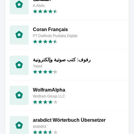
A.Abdo
Coran Français
PT Dalfindo Pustaka Digital
رفوف: كتب صوتية وإلكترونية
Yaqut
WolframAlpha
Wolfram Group LLC
arabdict Wörterbuch Übersetzer
arabdict