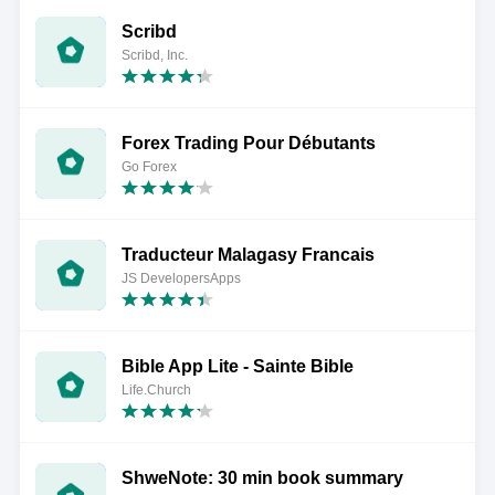
Scribd
Scribd, Inc.
Forex Trading Pour Débutants
Go Forex
Traducteur Malagasy Francais
JS DevelopersApps
Bible App Lite - Sainte Bible
Life.Church
ShweNote: 30 min book summary