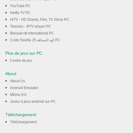
YouTube PC
Netfly TV PC
HiTV - HD Drama, Film, TV Show PC
Televizo - IPTV player PC
Bleusat ott international PC
Code Siya9a 25 كود السياقة PC
Plus de jeux sur PC
Centre de jeu
About
About Us
Android Emulator
MEmu 9.0
Jouez à jeux android sur PC
Téléchargement
Téléchargement