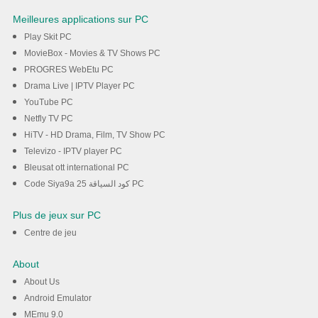
Meilleures applications sur PC
Play Skit PC
MovieBox - Movies & TV Shows PC
PROGRES WebEtu PC
Drama Live | IPTV Player PC
YouTube PC
Netfly TV PC
HiTV - HD Drama, Film, TV Show PC
Televizo - IPTV player PC
Bleusat ott international PC
Code Siya9a 25 كود السياقة PC
Plus de jeux sur PC
Centre de jeu
About
About Us
Android Emulator
MEmu 9.0