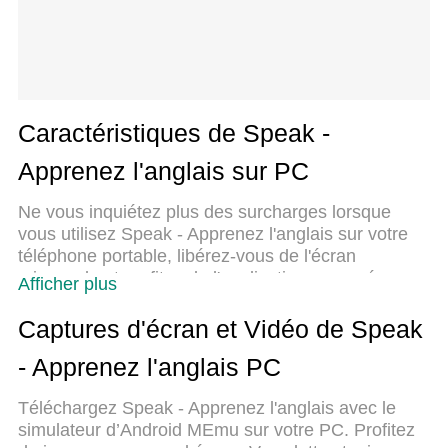
Caractéristiques de Speak -
Apprenez l'anglais sur PC
Ne vous inquiétez plus des surcharges lorsque
vous utilisez Speak - Apprenez l'anglais sur votre
téléphone portable, libérez-vous de l'écran
minuscule et profitez de l'application sur un écran
Afficher plus
beaucoup plus grand. Désormais, vous pouvez
utiliser votre application en plein écran avec le
Captures d'écran et Vidéo de Speak
clavier et la souris. MEmu vous offre toutes les
- Apprenez l'anglais PC
fonctionnalités surprenantes que vous attendiez :
installation rapide et configuration facile,
Téléchargez Speak - Apprenez l'anglais avec le
commandes intuitives, plus de limitations de
simulateur d’Android MEmu sur votre PC. Profitez
batterie, de données mobiles et d'appels