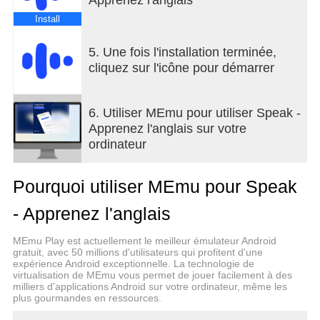
Install
Le processus de Speak est simple:
5. Une fois l'installation terminée,
cliquez sur l'icône pour démarrer
1. Vous présente l'anglais réel qui est essentiel
pour les conversations quotidiennes en anglais
2. Vous fait prononcer des variations de chaque
6. Utiliser MEmu pour utiliser Speak -
phrase tellement de fois que vous le dites sans y
Apprenez l'anglais sur votre
penser
ordinateur
3. Simule des situations réelles où vous l'utiliseriez
réellement
Pourquoi utiliser MEmu pour Speak
- Apprenez l'anglais
Chaque fois que vous utilisez Speak, vous parlerez
beaucoup - et l'application sera toujours à l'écoute
MEmu Play est actuellement le meilleur émulateur Android
et vous donnera des retours pour s'assurer que
gratuit, avec 50 millions d'utilisateurs qui profitent d'une
expérience Android exceptionnelle. La technologie de
vous corrigez les erreurs.
virtualisation de MEmu vous permet de jouer facilement à des
milliers d'applications Android sur votre ordinateur, même les
plus gourmandes en ressources.
Tout comme si vous appreniez à nager, vous iriez