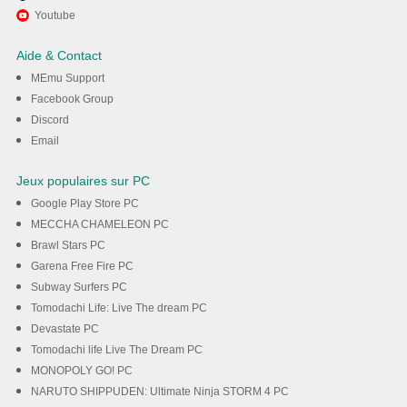
Utiliser MEmu pour utiliser
Youtube
Speak - Apprenez l'anglais sur
Aide & Contact
votre ordinateur
MEmu Support
Facebook Group
Discord
Téléchargement
Email
Jeux populaires sur PC
Google Play Store PC
MECCHA CHAMELEON PC
Brawl Stars PC
Garena Free Fire PC
Subway Surfers PC
Tomodachi Life: Live The dream PC
Devastate PC
Tomodachi life Live The Dream PC
MONOPOLY GO! PC
NARUTO SHIPPUDEN: Ultimate Ninja STORM 4 PC