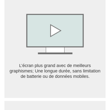
dans une piscine au lieu de lire un livre sur la
natation, si vous voulez devenir bon en anglais,
vous allez devoir commencer à parler réellement et
le faire tous les jours! Speak rend cela réaliste.
Si vous avez des commentaires ou des questions,
veuillez nous contacter à
feedback@usespeak.com.
ABONNEMENT SPEAK
L’écran plus grand avec de meilleurs
graphismes; Une longue durée, sans limitation
de batterie ou de données mobiles.
Speak propose des abonnements renouvelables
automatiquement mensuels et annuels. Devenez
membre de Speak pour bénéficier d'un accès
illimité à tous les cours, simples, matériel de
révision et autres contenus de Speak.