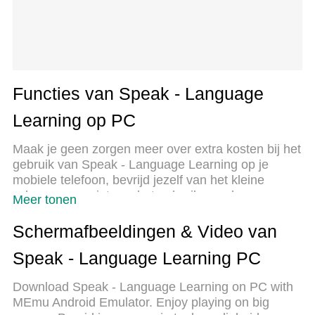
Functies van Speak - Language
Learning op PC
Maak je geen zorgen meer over extra kosten bij het
gebruik van Speak - Language Learning op je
mobiele telefoon, bevrijd jezelf van het kleine
scherm en geniet van het gebruik van de app op
Meer tonen
een veel groter display. Vanaf nu, krijg een
volledige schermervaring van je app met
Schermafbeeldingen & Video van
toetsenbord en muis. MEmu biedt je alle
Speak - Language Learning PC
verrassende functies die je verwachtte: snelle
installatie en eenvoudige configuratie, intuïtieve
Download Speak - Language Learning on PC with
besturing, geen beperkingen meer van batterij,
MEmu Android Emulator. Enjoy playing on big
mobiele data en storende oproepen. De