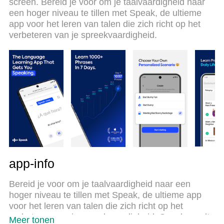
screen. Bereid je voor om je taalvaardigheid naar
gloednieuwe MEmu 9 is de beste keuze voor het
een hoger niveau te tillen met Speak, de ultieme
gebruik van Speak - Language Learning op je
app voor het leren van talen die zich richt op het
computer. MEmu multi-instance manager maakt het
verbeteren van je spreekvaardigheid.
mogelijk om tegelijkertijd 2 of meer accounts te
openen. En het belangrijkste, onze exclusieve
emulatiemotor kan het volledige potentieel van je
PC benutten, waardoor alles soepel en plezierig
wordt.
app-info
Bereid je voor om je taalvaardigheid naar een
hoger niveau te tillen met Speak, de ultieme app
voor het leren van talen die zich richt op het
verbeteren van je spreekvaardigheid. Speak wordt
Meer tonen