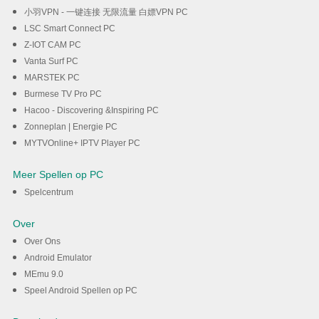
小羽VPN - 一键连接 无限流量 白嫖VPN PC
LSC Smart Connect PC
Z-IOT CAM PC
Vanta Surf PC
MARSTEK PC
Burmese TV Pro PC
Hacoo - Discovering &Inspiring PC
Zonneplan | Energie PC
MYTVOnline+ IPTV Player PC
Meer Spellen op PC
Spelcentrum
Over
Over Ons
Android Emulator
MEmu 9.0
Speel Android Spellen op PC