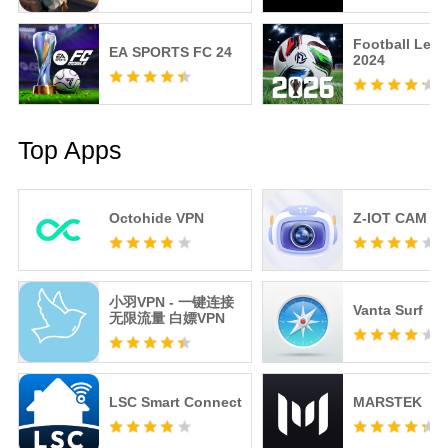
Football Lea
EA SPORTS FC 24
2024
Top Apps
Octohide VPN
Z-IOT CAM
小羽VPN - 一键连接
Vanta Surf
无限流量 白嫖VPN
LSC Smart Connect
MARSTEK