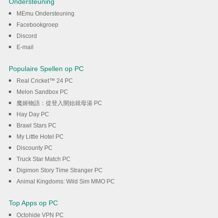
Ondersteuning
MEmu Ondersteuning
DOWNLOAD
Facebookgroep
Discord
E-mail
Populaire Spellen op PC
Real Cricket™ 24 PC
Melon Sandbox PC
魔姬物語：從登入開始就母湯 PC
Hay Day PC
Brawl Stars PC
My Little Hotel PC
Discounty PC
Truck Star Match PC
Digimon Story Time Stranger PC
Animal Kingdoms: Wild Sim MMO PC
Top Apps op PC
Octohide VPN PC