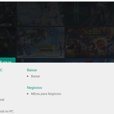
Baixar
PC
Baixar
Baixar
Negócios
MEmu para Negócios
oid
oid no PC