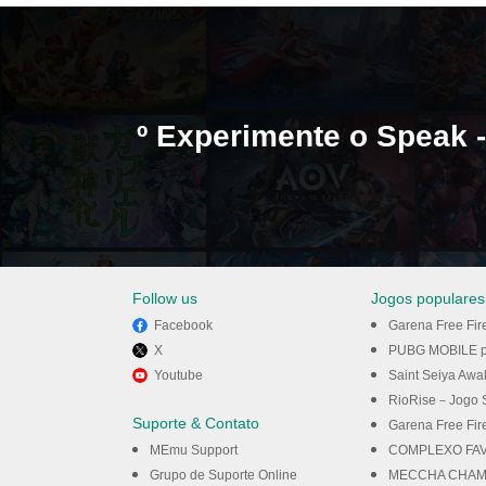
º Experimente o Speak 
Follow us
Jogos populares
Facebook
Garena Free Fir
X
PUBG MOBILE p
Youtube
Saint Seiya Awakening: Kni
o MEmu.
RioRise－Jogo Simula
Suporte & Contato
Garena Free Fir
MEmu Support
COMPLEXO FAV
Grupo de Suporte Online
MECCHA CHAME