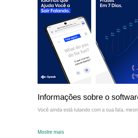
Informações sobre o softwar
Você ainda está lutando com a sua fala, mes
Você tem notas altas no TOEIC, mas não con
Mostre mais