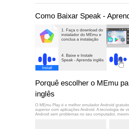
de 3 minutos?
Como Baixar Speak - Aprend
A verdade simples é que a maioria das pesso
1. Faça o download do
instalador do MEmu e
conclua a instalação
O problema é que nunca temos a chance de pr
exames.
4. Baixe e Instale
Speak - Aprenda inglês
Install
-
Porquê escolher o MEmu par
Speak é um aplicativo que ajuda você a se sen
inglês
que você pratique a fala mais do que qualque
O MEmu Play é o melhor emulador Android gratuito,
superior com aplicações Android. A tecnologia de v
Android sem problemas no seu computador, mesmo
O processo do Speak é simples: