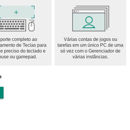
l para as conversas diárias em inglês
ntas vezes que você diz sem pensar
e a usaria
porte completo ao
Várias contas de jogos ou
mento de Teclas para
tarefas em um único PC de uma
rá falando muito - e o aplicativo estará sempre ouvindo e
le preciso do teclado e
só vez com o Gerenciador de
rrija erros.
use ou gamepad.
várias instâncias.
dar, você iria para uma piscina em vez de ler um livro de
?
s, vai ter que começar a falar de verdade e fazer isso todos os
 entre em contato conosco em feedback@usespeak.com.