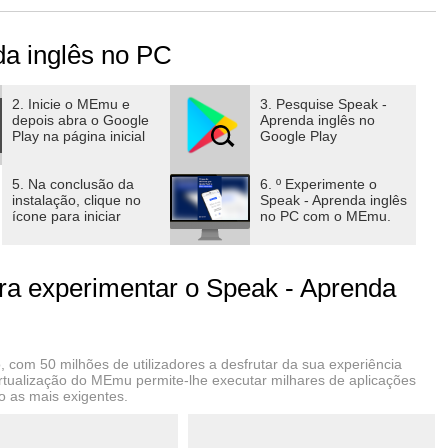
a inglês no PC
as simplesmente não consegue se dar bem falando inglês.
2. Inicie o MEmu e
3. Pesquise Speak -
depois abra o Google
Aprenda inglês no
Play na página inicial
Google Play
aticar a fala porque só nos concentramos na gramática e nos
5. Na conclusão da
6. º Experimente o
instalação, clique no
Speak - Aprenda inglês
ícone para iniciar
no PC com o MEmu.
a experimentar o Speak - Aprenda
tir mais confortável falando inglês em voz alta, permitindo
r método existente.
 com 50 milhões de utilizadores a desfrutar da sua experiência
irtualização do MEmu permite-lhe executar milhares de aplicações
 as mais exigentes.