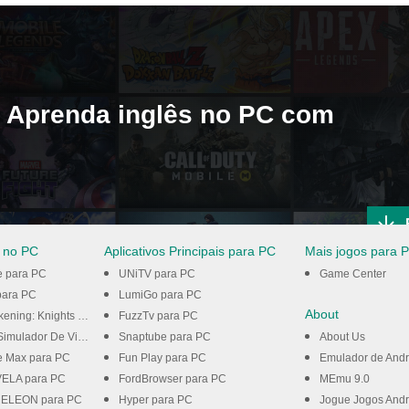
- Aprenda inglês no PC com
 no PC
Aplicativos Principais para PC
Mais jogos para 
e para PC
UNiTV para PC
Game Center
ara PC
LumiGo para PC
About
ghts of the Zodiac para PC
FuzzTv para PC
dor De Vida para PC
Snaptube para PC
About Us
e Max para PC
Fun Play para PC
Emulador de Andr
ELA para PC
FordBrowser para PC
MEmu 9.0
LEON para PC
Hyper para PC
Jogue Jogos Andr