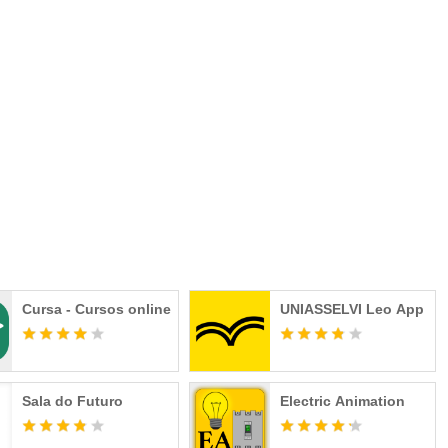
omática mensais e anuais. Torne-se um Membro Speak para
s, material de revisão e outros conteúdos dentro do Speak.
 a menos que seja desligada nas configurações da sua conta
fim do período atual. Você pode ir às configurações da sua
natura e desligar a renovação automática. Sua conta do
 confirmada. Se você se inscrever antes do fim do seu
Cursa - Cursos online
UNIASSELVI Leo App
eríodo de teste gratuito será perdido assim que sua compra for
Sala do Futuro
Electric Animation