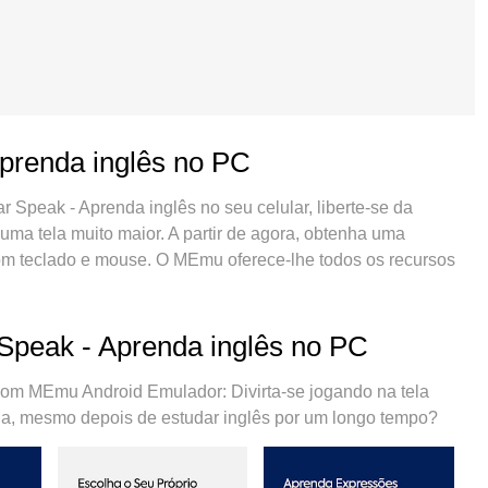
Aprenda inglês no PC
 Speak - Aprenda inglês no seu celular, liberte-se da
numa tela muito maior. A partir de agora, obtenha uma
com teclado e mouse. O MEmu oferece-lhe todos os recursos
rápida e configuração fácil, controles intuitivos, sem mais
das perturbadoras. O novíssimo MEmu 9 é a melhor opção
putador. Codificado com a nossa absorção, o gerenciador de
 Speak - Aprenda inglês no PC
ou mais contas ao mesmo tempo. E o mais importante, nosso
r todo o potencial do seu PC, tornando tudo suave e
om MEmu Android Emulador: Divirta-se jogando na tela
ala, mesmo depois de estudar inglês por um longo tempo?