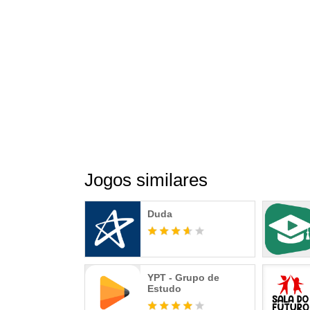
ASSINATURA SPEAK
Speak oferece subscrições de renovação aut
ter acesso ilimitado a todos os cursos, simple
A assinatura será renovada automaticamente,
Jogos similares
do Google Play pelo menos 24 horas antes do 
conta do Google Play para gerenciar sua assi
Google Play será cobrada quando a compra for
Duda
período de teste gratuito, o restante do seu p
confirmada.
YPT - Grupo de
Estudo
Termos de serviço: https://usespeak.com/tos