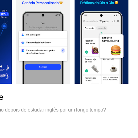
e
mo depois de estudar inglês por um longo tempo?
segue manter uma conversa com um falante nativo por mais