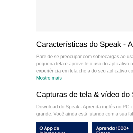
Características do Speak - 
Pare de se preocupar com sobrecargas ao usar
pequena tela e aproveite o uso do aplicativo 
experiência em tela cheia do seu aplicativo 
surpreendentes que você esperava: instalação 
Mostre mais
limitações de bateria, dados móveis e chama
para usar Speak - Aprenda inglês no seu com
Capturas de tela & vídeo do
multi-instâncias possibilita a abertura de 2 
mecanismo de emulação exclusivo pode libera
Download do Speak - Aprenda inglês no PC c
agradável.
grande. Você ainda está lutando com a sua f