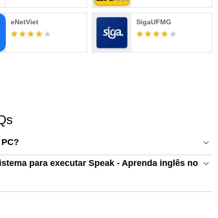
privacy
eNetViet
SigaUFMG
AQs
o PC?
istema para executar Speak - Aprenda inglês no