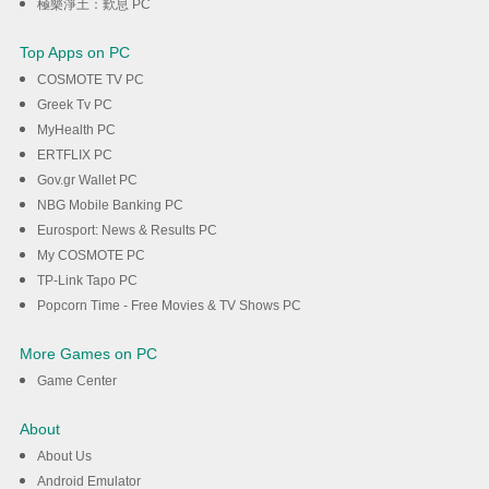
極樂淨土：歎息 PC
Top Apps on PC
COSMOTE TV PC
Greek Tv PC
MyHealth PC
ERTFLIX PC
Gov.gr Wallet PC
NBG Mobile Banking PC
Eurosport: News & Results PC
My COSMOTE PC
TP-Link Tapo PC
Popcorn Time - Free Movies & TV Shows PC
More Games on PC
Game Center
About
About Us
Android Emulator