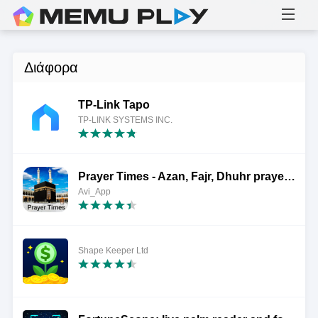
Διάφορα
TP-Link Tapo
TP-LINK SYSTEMS INC.
Prayer Times - Azan, Fajr, Dhuhr prayer, Isha
Avi_App
Shape Keeper Ltd