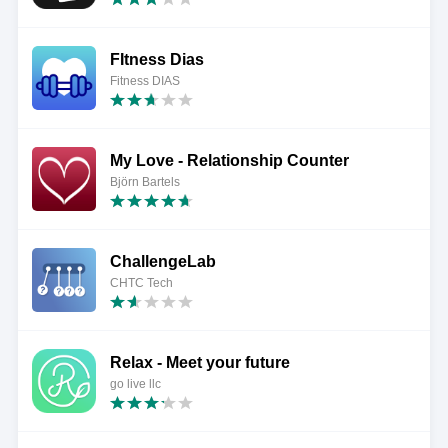
FItness Dias
Fitness DIAS
My Love - Relationship Counter
Björn Bartels
ChallengeLab
CHTC Tech
Relax - Meet your future
go live llc