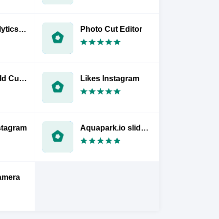
Likes + Analytics for Instagram
Photo Cut Editor
Cricket World Cup 2019: Live Cricket TV HD
Likes Instagram
stagram
Aquapark.io slide NEW.
amera