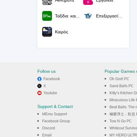
Αθλήματα
Εργαλεία
Ταξίδια και τοπικές πληροφορίες
Επεξεργασία και αναπαραγωγή βίντεο
Καιρός
Follow us
Popular Games 
Facebook
Oh God! PC
X
Sand Balls PC
Youtube
Kitty’s Kitchen 
Miraculous Life
Support & Contact
Beat Balls: The
MEmu Support
極樂淨土：歎息 
Facebook Group
Tow N Go PC
Discord
Whiteout Surviv
Email
MY HERO ULTR