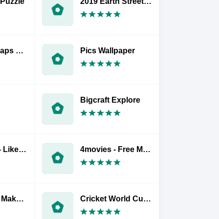
 Puzzle
2019 Earth StreetView Satellite Maps
2019 Live maps Satellite view
Pics Wallpaper
Bigcraft Explore
InstaBoom - Likes & followers for Instagram
4movies - Free Movies & TV Show
PIP Collage Maker Edit
Cricket World Cup HD 2019 : Live Stream