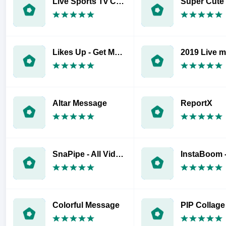
Live Sports Tv Channels HD Cricket Streaming Guide
Super Cute
Likes Up - Get More Popular Hashtags
Altar Message
ReportX
SnaPipe - All Video Downloader 2019
Colorful Message