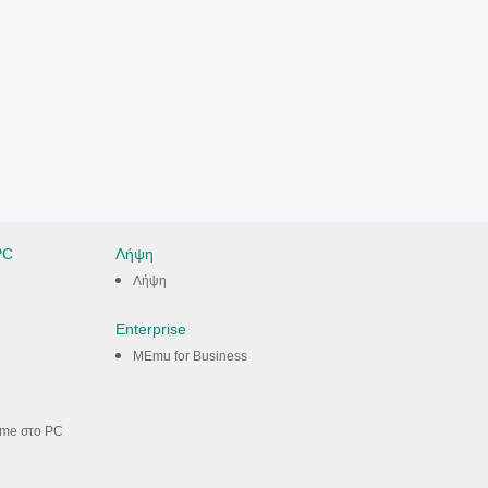
PC
Λήψη
Λήψη
Enterprise
MEmu for Business
ame στο PC