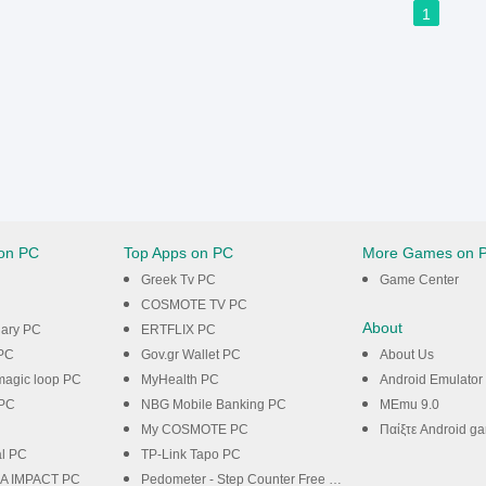
1
on PC
Top Apps on PC
More Games on 
Greek Tv PC
Game Center
COSMOTE TV PC
About
Diary PC
ERTFLIX PC
 PC
Gov.gr Wallet PC
About Us
 magic loop PC
MyHealth PC
Android Emulator
PC
NBG Mobile Banking PC
MEmu 9.0
My COSMOTE PC
Παίξτε Android g
al PC
TP-Link Tapo PC
A IMPACT PC
Pedometer - Step Counter Free & Calorie Burner PC