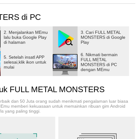
alikan monster di darat atau di udara, sepenuhnya
entukan pilihanmu!
ERS di PC
l yang haus darah dan siap menghancurkan apa pun yang
an!
2. Menjalankan MEmu
3. Cari FULL METAL
lalu buka Google Play
MONSTERS di Google
di halaman
Play
ang akan bertahan hidup!
6. Nikmati bermain
5. Setelah insatl APP
FULL METAL
tau jarak jauh, sabotase diam-diam atau menyerbu ke medan
selesai,klik ikon untuk
MONSTERS di PC
mulai
dengan MEmu
mu!
tuk FULL METAL MONSTERS
 Ada dinosaurus terbang dan banyak lagi. Pilih medan
erbaik dan 50 Juta orang sudah menikmati pengalaman luar biasa
si MEmu memberi kekuasaan untuk memainkan ribuan gim Android
s yang paling tinggi.
nmu, mulai dari senjata api biasa hingga penembak energi
, termasuk: