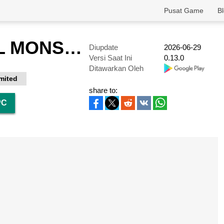
Pusat Game
B
FULL METAL MONSTERS
Diupdate
2026-06-29
Versi Saat Ini
0.13.0
Ditawarkan Oleh
mited
share to:
PC