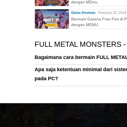
dengan MEmu
Game Reviews
February 20, 2019
Bermain Garena Free Fire di 
dengan MEMU
FULL METAL MONSTERS -
Bagaimana cara bermain FULL MET
Apa saja ketentuan minimal dari s
pada PC?