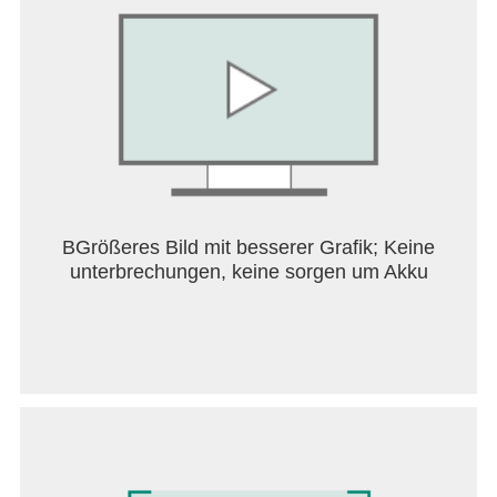
Geschichte.
2. Natürliche Dinosaurier
– Das Leben entwickelt
sich hier in den Ruinen der alten Welt. Jetzt ziehen
Monster aus einer vergangenen Zeit wieder durch
diese Gefilde und sie sind bereit zu töten, was noch
lebt.
Spinosaurus
ist ein unersättlicher Jäger und Killer.
Dieser Räuber stellt allen schwächeren Tieren
nach. Spinosaurier können sich im Nahkampf
selbst gegen stärkere und größere Feinde
BGrößeres Bild mit besserer Grafik; Keine
behaupten. Durch ihre Sprungfähigkeiten sind sie
unterbrechungen, keine sorgen um Akku
wendig wie kein anderen Tier. Ihr mächtiges Brüllen
kann ganze Gegnergruppen außer Gefecht setzen
und sie für tödliche Attacken angreifbar machen.
3. Hybrid-Saurier
sind weder Mensch noch
Maschine. Diese Monster vereinen sie das Beste
aus zwei Welten. Natürliche Intelligenz und
fortschrittlichste Technologie bilden eine tödliche
Kombination.
Triceratops
– Wenn er angreift, möchtest du nicht