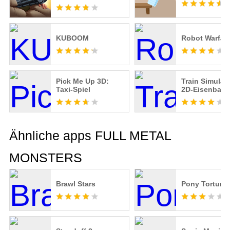
KUBOOM
Robot Warfar
Pick Me Up 3D:
Train Simulato
Taxi-Spiel
2D-Eisenbah
Ähnliche apps FULL METAL
MONSTERS
Brawl Stars
Pony Torture