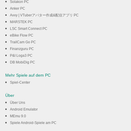
Solakon PC
Anker PC
Avvy | VTuberアバター作成&配信アプリ PC
MARSTEK PC
LSC Smart Connect PC
eBike Flow PC
TrailCam Go PC
Finanzguru PC
P&I Loga3 PC
DB MobiDig PC
Mehr Spiele auf dem PC
Spiel-Center
Über
Über Uns
Android Emulator
MEmu 9.0
Spiele Android-Spiele am PC