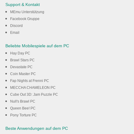
FULL METAL MONSTERS auf
Support & Kontakt
dem PC mit MEmu
MEmu Unterstützung
Facebook Gruppe
Discord
Herunterladen
Email
Beliebte Mobilespiele auf dem PC
Hay Day PC
Brawl Stars PC
Devastate PC
Coin Master PC
Fap Nights at Frenni PC
MECCHA CHAMELEON PC
Cube Out 3D: Jam Puzzle PC
Null's Brawl PC
Queen Bee! PC
Pony Torture PC
Beste Anwendungen auf dem PC