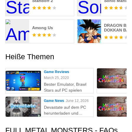
Standoff 2
Sonic Mania 
DRAGON BAL
Among Us
DOKKAN BAT
Heiße Themen
Game Reviews
March 25, 2020
Bester Emulator, Brawl
Stars auf PC spielen
Game News
June 12, 2026
Devastate auf dem PC
herunterladen und
spielen: Der ultimative
Gaming-Guide mit MEmu
FULL METAL MONSTERS - FAQs
Play