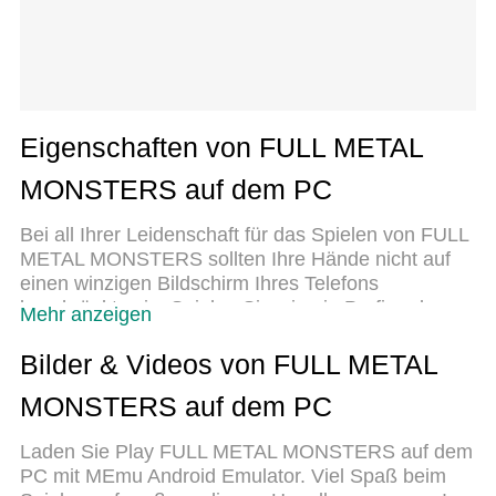
Eigenschaften von FULL METAL
MONSTERS auf dem PC
Bei all Ihrer Leidenschaft für das Spielen von FULL
METAL MONSTERS sollten Ihre Hände nicht auf
einen winzigen Bildschirm Ihres Telefons
beschränkt sein. Spielen Sie wie ein Profi und
Mehr anzeigen
übernehmen Sie die volle Kontrolle über Ihr Spiel
mit Tastatur und Maus. MEmu bietet Ihnen all die
Bilder & Videos von FULL METAL
Dinge, die Sie erwarten. Laden Sie FULL METAL
MONSTERS auf dem PC
MONSTERS herunter und spielen Sie es auf dem
PC. Spielen Sie so lange, wie Sie wollen, ohne
Laden Sie Play FULL METAL MONSTERS auf dem
Grenzwerte für Akku, mobile Daten und störende
PC mit MEmu Android Emulator. Viel Spaß beim
Anrufe. Das brandneue MEmu 9 ist die beste Wahl,