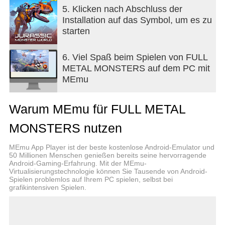
Schlachten zu Land und Luft
5. Klicken nach Abschluss der
Fans von Luftschlachten, freut euch! Wir haben
Installation auf das Symbol, um es zu
Flugsaurier und vieles mehr. Such dir das
starten
Schlachtfeld aus!
Eine riesige Auswahl an Waffen
Statte deinen Dino mit jeder Waffe aus, die dir
6. Viel Spaß beim Spielen von FULL
gefällt: von traditionellen Waffen bis hin zu
METAL MONSTERS auf dem PC mit
neuesten Energie-Blaster ist alles möglich!
MEmu
Im Spiel gibt es folgende drei Grundtypen
Dinosaurier:
Warum MEmu für FULL METAL
1. Mechanische Dinos
– Maschinen mit
künstlicher Intelligenz, ohne natürliche Elemente
MONSTERS nutzen
und ohne Gnade. Sie sind mit einem Spezial-
Energieschild ausgerüstet, das sie vor Waffen der
MEmu App Player ist der beste kostenlose Android-Emulator und
alten Welt schützt.
50 Millionen Menschen genießen bereits seine hervorragende
Android-Gaming-Erfahrung. Mit der MEmu-
Tyrannosaurus Rex
steht an der Spitze der
Virtualisierungstechnologie können Sie Tausende von Android-
Nahrungskette des Metall-Dschungels. Er kann mit
Spielen problemlos auf Ihrem PC spielen, selbst bei
übernatürlicher Geschwindigkeit von einem Ort
grafikintensiven Spielen.
zum anderen springen und so gleich mehrere
Feinde auf einmal betäuben. Tödlich im Nahkampf.
Eine falsche Bewegung und der Feind ist