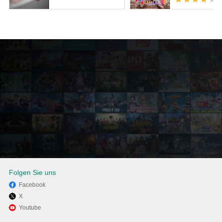
Folgen Sie uns
Facebook
X
Viel Spaß beim Spielen von
Youtube