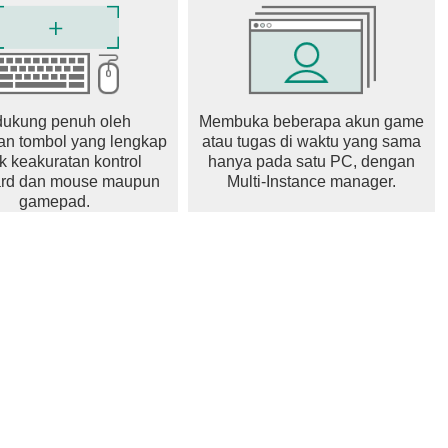
dukung penuh oleh
Membuka beberapa akun game
n tombol yang lengkap
atau tugas di waktu yang sama
k keakuratan kontrol
hanya pada satu PC, dengan
rd dan mouse maupun
Multi-Instance manager.
gamepad.