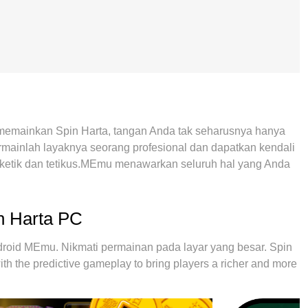
memainkan Spin Harta, tangan Anda tak seharusnya hanya
rmainlah layaknya seorang profesional dan dapatkan kendali
etik dan tetikus.MEmu menawarkan seluruh hal yang Anda
a PC. Bermainlah selama yang Anda inginkan, tanpa
 panggilan yang mengganggu.MEmu 9 baru merupakan pilihan
 Dipersiapkan bersama teknologi ahli kami, sistem pemetaan
n Harta PC
arta sebagai permainan PC sejati.Manajer banyak hal dari
2 atau banyak akun pada perangkat yang sama.Dan yang
roid MEmu. Nikmati permainan pada layar yang besar. Spin
isa melepaskan potensi penuh PC Anda, membuat segalanya
th the predictive gameplay to bring players a richer and more