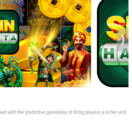
ed with the predictive gameplay to bring players a richer and