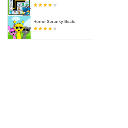
Horror Sprunky Beats