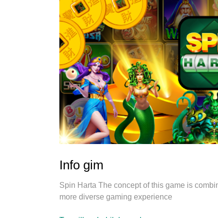
Info gim
Spin Harta The concept of this game is combin
more diverse gaming experience