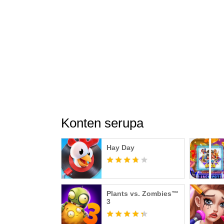
Konten serupa
Hay Day
Plants vs. Zombies™
3