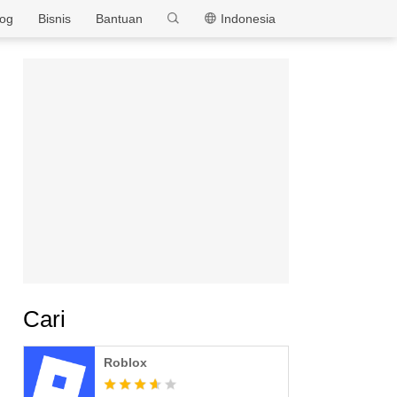
MEmu
log
Bisnis
Bantuan
Indonesia
Cari
Roblox