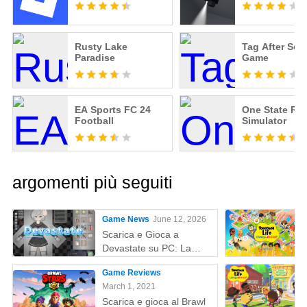
Rusty Lake
Tag After Sch
Paradise
Game
EA Sports FC 24
One State RP -
Football
Simulator
argomenti più seguiti
Game News
June 12, 2026
Scarica e Gioca a
Devastate su PC: La
Guida Definitiva al
Game Reviews
Gaming con MEmu Play
March 1, 2021
Scarica e gioca al Brawl