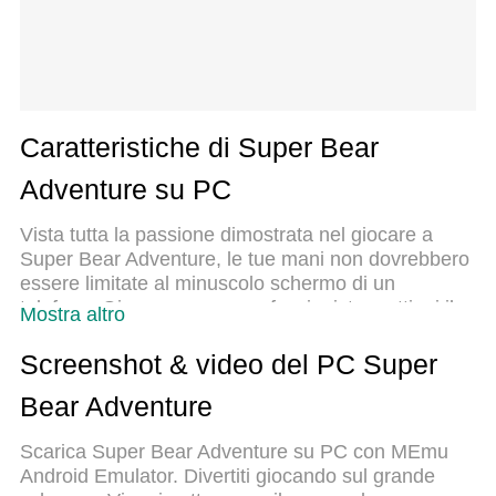
Caratteristiche di Super Bear
Adventure su PC
Vista tutta la passione dimostrata nel giocare a
Super Bear Adventure, le tue mani non dovrebbero
essere limitate al minuscolo schermo di un
telefono. Gioca come un professionista e ottieni il
Mostra altro
pieno controllo del gioco con tastiera e mouse.
MEmu ti offre tutto ciò che ti aspetti. Scarica e
Screenshot & video del PC Super
gioca a Super Bear Adventure su PC. Gioca quanto
Bear Adventure
vuoi, niente più limitazioni di batteria, dati mobili e
chiamate inquietanti. Il nuovissimo MEmu 9 è la
Scarica Super Bear Adventure su PC con MEmu
scelta migliore per giocare a Super Bear Adventure
Android Emulator. Divertiti giocando sul grande
su PC. Realizzato sulla base della nostra