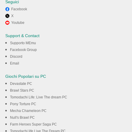
Seguici
Facebook
X
Divertiti giocando a Super
Youtube
Bear Adventure su PC con
Support & Contact
MEmu
Supporto MEmu
Facebook Group
Discord
Scarica
Email
Giochi Popolari su PC
Devastate PC
Brawl Stars PC
Tomodachi Life: Live The dream PC
Pony Torture PC
Mecha Chameleon PC
Null's Brawl PC
Farm Heroes Super Saga PC
Tomodachi life Live The Dream PC