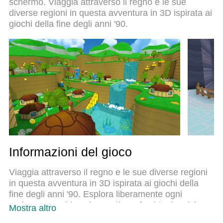
schermo. Viaggia attraverso il regno e le sue
esperienza, lo squisito sistema di mappatura dei
diverse regioni in questa avventura in 3D ispirata ai
tasti preimpostati rende Super Bear Adventure un
giochi della fine degli anni '90.
vero e proprio gioco per PC. MEmu è un gestore
multi-instanza che permette di giocare con 2 o più
account sullo stesso dispositivo. E la cosa più
importante, il nostro esclusivo motore di
emulazione può liberare tutto il potenziale del tuo
PC, rendendo tutto fluido.
Informazioni del gioco
Viaggia attraverso il regno e le sue diverse regioni
in questa avventura in 3D ispirata ai giochi della
fine degli anni '90. Esplora liberamente ogni
regione, scopri i suoi segreti e salva i tuoi amici
Mostra altro
orsi! Un tempo questo regno era un luogo pacifico,