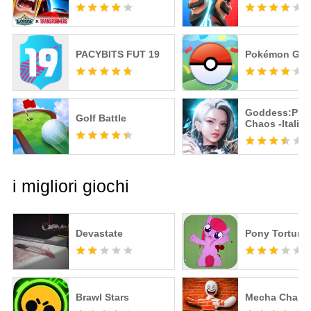
PACYBITS FUT 19
Pokémon GO
Goddess:Prim
Golf Battle
Chaos -Italia
Action MMO
i migliori giochi
Devastate
Pony Torture
Brawl Stars
Mecha Chame