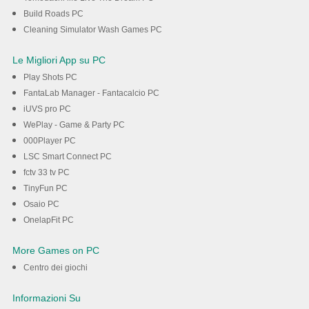
Build Roads PC
Cleaning Simulator Wash Games PC
Le Migliori App su PC
Play Shots PC
FantaLab Manager - Fantacalcio PC
iUVS pro PC
WePlay - Game & Party PC
000Player PC
LSC Smart Connect PC
fctv 33 tv PC
TinyFun PC
Osaio PC
OnelapFit PC
More Games on PC
Centro dei giochi
Informazioni Su