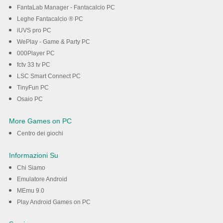
FantaLab Manager - Fantacalcio PC
Leghe Fantacalcio ® PC
iUVS pro PC
WePlay - Game & Party PC
000Player PC
fctv 33 tv PC
LSC Smart Connect PC
TinyFun PC
Osaio PC
More Games on PC
Centro dei giochi
Informazioni Su
Chi Siamo
Emulatore Android
MEmu 9.0
Play Android Games on PC