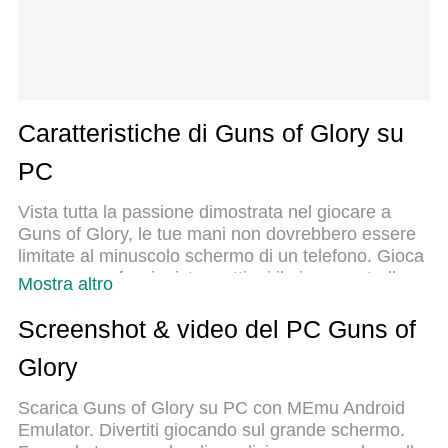
Caratteristiche di Guns of Glory su
PC
Vista tutta la passione dimostrata nel giocare a
Guns of Glory, le tue mani non dovrebbero essere
limitate al minuscolo schermo di un telefono. Gioca
come un professionista e ottieni il pieno controllo
Mostra altro
del gioco con tastiera e mouse. MEmu ti offre tutto
ciò che ti aspetti. Scarica e gioca a Guns of Glory
Screenshot & video del PC Guns of
su PC. Gioca quanto vuoi, niente più limitazioni di
Glory
batteria, dati mobili e chiamate inquietanti. Il
nuovissimo MEmu 9 è la scelta migliore per giocare
Scarica Guns of Glory su PC con MEmu Android
a Guns of Glory su PC. Realizzato sulla base della
Emulator. Divertiti giocando sul grande schermo.
nostra esperienza, lo squisito sistema di mappatura