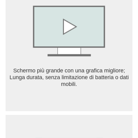
oggetti di gioco possono essere acquistati anche
con denaro reale. Se non desideri utilizzare questa
funzione, abilita la protezione tramite password per
gli acquisti nella tua app Google Play Store. È
necessaria anche una connessione di rete.
Riuscirai a guadagnarti la gloria con la giusta
strategia?
Schermo più grande con una grafica migliore;
Lunga durata, senza limitazione di batteria o dati
mobili.