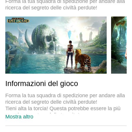
Forma la tua squadra di spedizione per andare alla
dei tasti preimpostati rende Guns of Glory un vero e
ricerca del segreto delle civiltà perdute!
proprio gioco per PC. MEmu è un gestore multi-
instanza che permette di giocare con 2 o più
account sullo stesso dispositivo. E la cosa più
importante, il nostro esclusivo motore di
emulazione può liberare tutto il potenziale del tuo
PC, rendendo tutto fluido.
Informazioni del gioco
Forma la tua squadra di spedizione per andare alla
ricerca del segreto delle civiltà perdute!
Tieni alta la torcia! Questa potrebbe essere la più
grande avventura della tua vita!
Mostra altro
Vecchie guerre continuano a imperversare, mentre
altre nuove ne stanno scoppiando in altre parti del