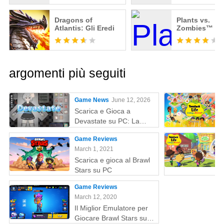
Dragons of
Plants vs.
Atlantis: Gli Eredi
Zombies™ 3
argomenti più seguiti
Game News
June 12, 2026
Scarica e Gioca a
Devastate su PC: La
Guida Definitiva al
Game Reviews
Gaming con MEmu Play
March 1, 2021
Scarica e gioca al Brawl
Stars su PC
Game Reviews
March 12, 2020
Il Miglior Emulatore per
Giocare Brawl Stars su