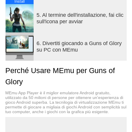
◆ Crea i manufatti più potenti! Più tesori e abilità
Install
più avanzate ti aiuteranno a eliminare i pericoli sul
tuo cammino.
5. Al termine dell'installazione, fai clic
◆ Fai amicizia e unisci avventurieri di tutto il
sull'icona per avviar
mondo! Sulla terraferma o in mare, avrai sempre
qualcuno al tuo fianco, per quanto potenti possano
essere i tuoi nemici.
6. Divertiti giocando a Guns of Glory
◆ Prova diverse strategie! Un re pieno di risorse sa
su PC con MEmu
come calcolare, manovrare e manipolare per
rimanere al vertice.
Perché Usare MEmu per Guns of
SUPPORTO
Informativa sulla privacy:
Glory
https://funplus.com/privacy-policy/
Fanpage di Facebook:
MEmu App Player è il miglior emulatore Android gratuito,
www.facebook.com/gunsofglorygame
utilizzato da 50 milioni di persone per ottenere un'esperienza di
gioco Android superba. La tecnilogia di virtualizzazione MEmu ti
Condizioni di servizio: https://funplus.com/terms-
permette di giocare a migliaia di giochi Android con semplicità sul
conditions/
tuo computer, anche i giochi con la grafica più esigente.
ATTENZIONE: Puoi scaricare e giocare a Guns of
Glory in modo completamente gratuito, ma alcuni