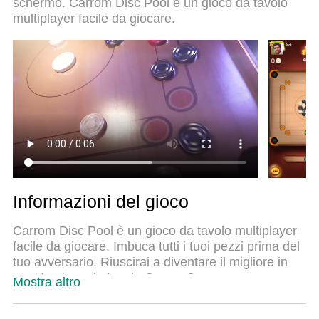
schermo. Carrom Disc Pool è un gioco da tavolo
lo squisito sistema di mappatura dei tasti
multiplayer facile da giocare.
preimpostati rende Disc Pool Carrom un vero e
proprio gioco per PC. MEmu è un gestore multi-
instanza che permette di giocare con 2 o più
account sullo stesso dispositivo. E la cosa più
importante, il nostro esclusivo motore di
emulazione può liberare tutto il potenziale del tuo
PC, rendendo tutto fluido.
Informazioni del gioco
Carrom Disc Pool è un gioco da tavolo multiplayer
facile da giocare. Imbuca tutti i tuoi pezzi prima del
tuo avversario. Riuscirai a diventare il migliore in
questo gioco da tavolo Carrom?
Mostra altro
Con un gameplay semplice, controlli fluidi e una