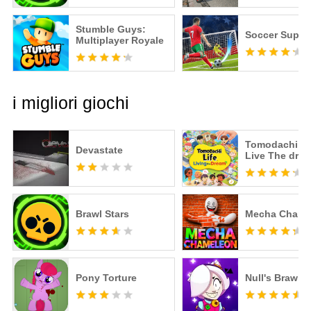
Stumble Guys:
Soccer Super 
Multiplayer Royale
i migliori giochi
Tomodachi Li
Devastate
Live The dre
Brawl Stars
Mecha Chame
Pony Torture
Null's Brawl