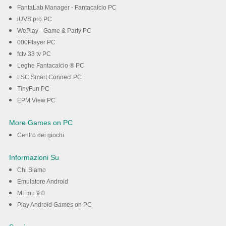
FantaLab Manager - Fantacalcio PC
iUVS pro PC
WePlay - Game & Party PC
000Player PC
fctv 33 tv PC
Leghe Fantacalcio ® PC
LSC Smart Connect PC
TinyFun PC
EPM View PC
More Games on PC
Centro dei giochi
Informazioni Su
Chi Siamo
Emulatore Android
MEmu 9.0
Play Android Games on PC