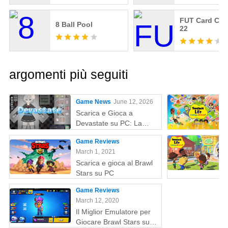
FUT Card Cre
8 Ball Pool
22
argomenti più seguiti
Game News
June 12, 2026
Scarica e Gioca a
Devastate su PC: La
Guida Definitiva al
Game Reviews
Gaming con MEmu Play
March 1, 2021
Scarica e gioca al Brawl
Stars su PC
Game Reviews
March 12, 2020
Il Miglior Emulatore per
Giocare Brawl Stars su