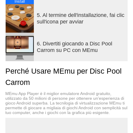
quanti premi gratuiti puoi sbloccare.
Install
► Nuovi eventi settimanali a tempo limitato che ti
terranno incollato. Gioca di più per vincere di più.
5. Al termine dell'installazione, fai clic
► Gira la ruota e sblocca attaccanti, dischi e molto
sull'icona per avviar
altro ancora
►Gioca partite multigiocatore in 3 modalità di
gioco: Carrom, Free Style e Disc Pool
6. Divertiti giocando a Disc Pool
►Gioca con i tuoi amici.
Carrom su PC con MEmu
►Competi con i migliori giocatori.
►Tenta la fortuna con il Golden Shot giornaliero
gratuito e vinci grandi premi.
Perché Usare MEmu per Disc Pool
►Gioca in tutto il mondo in arene gloriose.
►Controlli fluidi e fisica realistica.
Carrom
►Sblocca un'ampia gamma di attaccanti e dischi.
►Vinci forzieri della vittoria gratuiti con premi
MEmu App Player è il miglior emulatore Android gratuito,
entusiasmanti.
utilizzato da 50 milioni di persone per ottenere un'esperienza di
gioco Android superba. La tecnilogia di virtualizzazione MEmu ti
►Potenzia i tuoi attaccanti e scatena la frenesia.
permette di giocare a migliaia di giochi Android con semplicità sul
►Supporta la riproduzione offline.
tuo computer, anche i giochi con la grafica più esigente.
Sfida i tuoi amici in partite uno contro uno e
dimostra quanto vali!