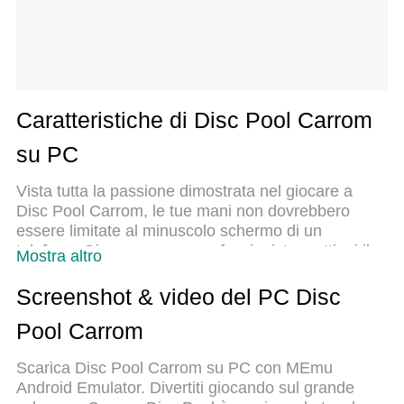
Caratteristiche di Disc Pool Carrom
su PC
Vista tutta la passione dimostrata nel giocare a
Disc Pool Carrom, le tue mani non dovrebbero
essere limitate al minuscolo schermo di un
telefono. Gioca come un professionista e ottieni il
Mostra altro
pieno controllo del gioco con tastiera e mouse.
MEmu ti offre tutto ciò che ti aspetti. Scarica e
Screenshot & video del PC Disc
gioca a Disc Pool Carrom su PC. Gioca quanto
Pool Carrom
vuoi, niente più limitazioni di batteria, dati mobili e
chiamate inquietanti. Il nuovissimo MEmu 9 è la
Scarica Disc Pool Carrom su PC con MEmu
scelta migliore per giocare a Disc Pool Carrom su
Android Emulator. Divertiti giocando sul grande
PC. Realizzato sulla base della nostra esperienza,