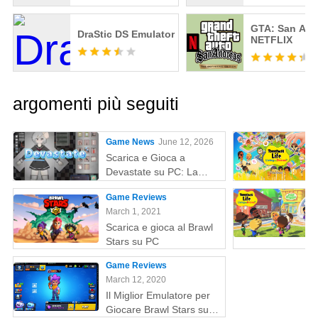
GTA: San And
DraStic DS Emulator
NETFLIX
argomenti più seguiti
Game News
June 12, 2026
Scarica e Gioca a
Devastate su PC: La
Guida Definitiva al
Game Reviews
Gaming con MEmu Play
March 1, 2021
Scarica e gioca al Brawl
Stars su PC
Game Reviews
March 12, 2020
Il Miglior Emulatore per
Giocare Brawl Stars su