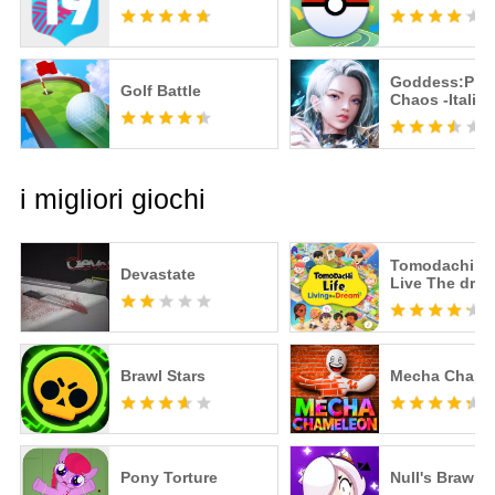
Goddess:Prim
Golf Battle
Chaos -Italia
Action MMO
i migliori giochi
Tomodachi Li
Devastate
Live The dre
Brawl Stars
Mecha Chame
Pony Torture
Null's Brawl