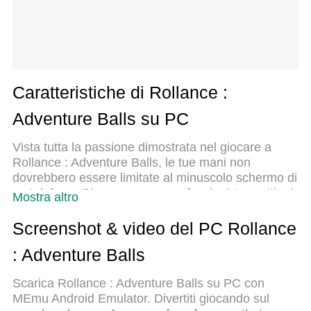
Caratteristiche di Rollance :
Adventure Balls su PC
Vista tutta la passione dimostrata nel giocare a
Rollance : Adventure Balls, le tue mani non
dovrebbero essere limitate al minuscolo schermo di
un telefono. Gioca come un professionista e ottieni
Mostra altro
il pieno controllo del gioco con tastiera e mouse.
MEmu ti offre tutto ciò che ti aspetti. Scarica e
Screenshot & video del PC Rollance
gioca a Rollance : Adventure Balls su PC. Gioca
: Adventure Balls
quanto vuoi, niente più limitazioni di batteria, dati
mobili e chiamate inquietanti. Il nuovissimo MEmu
Scarica Rollance : Adventure Balls su PC con
9 è la scelta migliore per giocare a Rollance :
MEmu Android Emulator. Divertiti giocando sul
Adventure Balls su PC. Realizzato sulla base della