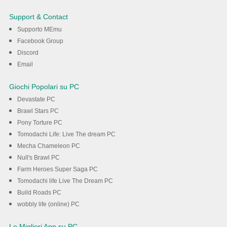
Adventure Balls su PC con
Support & Contact
MEmu
Supporto MEmu
Facebook Group
Discord
Scarica
Email
Giochi Popolari su PC
Devastate PC
Brawl Stars PC
Pony Torture PC
Tomodachi Life: Live The dream PC
Mecha Chameleon PC
Null's Brawl PC
Farm Heroes Super Saga PC
Tomodachi life Live The Dream PC
Build Roads PC
wobbly life (online) PC
Le Migliori App su PC