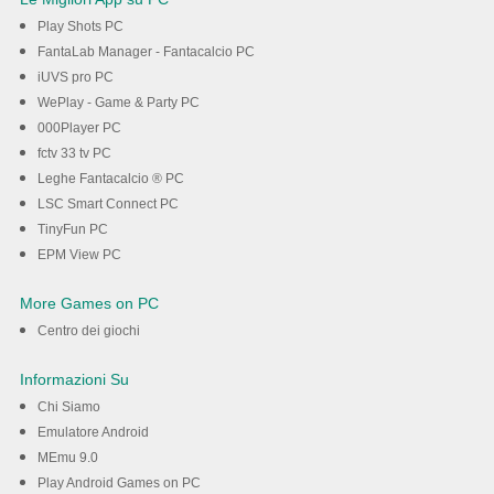
Play Shots PC
FantaLab Manager - Fantacalcio PC
iUVS pro PC
WePlay - Game & Party PC
000Player PC
fctv 33 tv PC
Leghe Fantacalcio ® PC
LSC Smart Connect PC
TinyFun PC
EPM View PC
More Games on PC
Centro dei giochi
Informazioni Su
Chi Siamo
Emulatore Android
MEmu 9.0
Play Android Games on PC