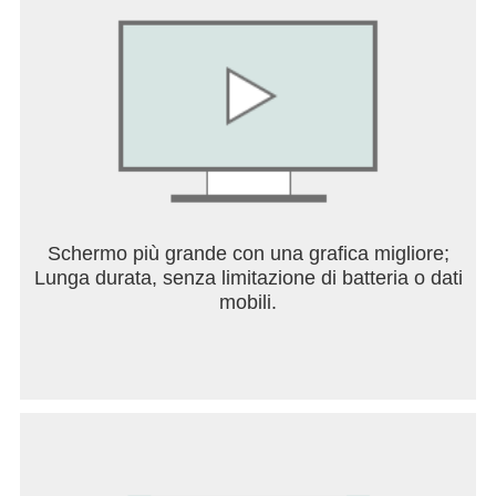
Are you ready for the challenging ball race? Prove
your skills and make your ball roll through all the
obstacles safe and sound!
With realistic physics and an array of levels to
conquer, Rollance is the exciting ball game for
anyone who loves a good challenge. Whether
you're a beginner or an expert, this game will keep
you entertained for hours on end. Roll the ball and
show off your skills in this thrilling rolling ball game!
Schermo più grande con una grafica migliore;
Lunga durata, senza limitazione di batteria o dati
mobili.