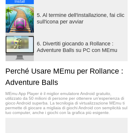
Install
Remember, the ball game doesn't save your
progress on the level automatically unless you have
5. Al termine dell'installazione, fai clic
spare lives. Play carefully, or you’ll start a level
sull'icona per avviar
again.
USE BALL BOOSTERS
6. Divertiti giocando a Rollance :
Adventure Balls su PC con MEmu
Want to finish the ball race faster? Collect different
bonuses along the road to become bigger &
stronger! Take every advantage from the boosters
Perché Usare MEmu per Rollance :
to finish all the ball game levels!
Adventure Balls
Why you’ll love this ball game:
MEmu App Player è il miglior emulatore Android gratuito,
- Realistic physics
utilizzato da 50 milioni di persone per ottenere un'esperienza di
gioco Android superba. La tecnilogia di virtualizzazione MEmu ti
- Beautiful 3D graphics
permette di giocare a migliaia di giochi Android con semplicità sul
- ASMR game experience
tuo computer, anche i giochi con la grafica più esigente.
- Rolling ball adventure
- Dozens of cool ball skins
- Simple controls