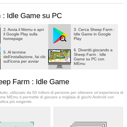
cura la mente.
 allevamento di pecore.
 : Idle Game su PC
 le entrate.
anch!
2. Avvia il Memu e apri
3. Cerca Sheep Farm :
il Google Play sulla
Idle Game in Google
pecore.
homepage
Play
lento straordinario.
o di pecore.
6. Divertiti giocando a
5. Al termine
Sheep Farm : Idle
gli oggetti boost.)
dell'installazione, fai clic
Game su PC con
sull'icona per avviar
MEmu
e e graziose.
ep Farm : Idle Game
.
ito, utilizzato da 50 milioni di persone per ottenere un'esperienza di
 sei offline.
ione MEmu ti permette di giocare a migliaia di giochi Android con
afica più esigente.
sorprendente.