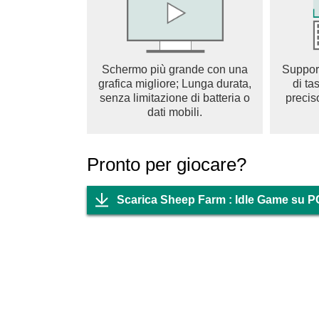
Questo gioco è accettabile per l'acquisto parzia
potrebbero verificarsi costi aggiuntivi e il diri
Schermo più grande con una
Suppor
articolo.
grafica migliore; Lunga durata,
di ta
senza limitazione di batteria o
precis
Sito web http://superbox.kr
dati mobili.
Facebook: https://www.facebook.com/superb
E-mail: help@superbox.kr
Pronto per giocare?
Scarica Sheep Farm : Idle Game su P