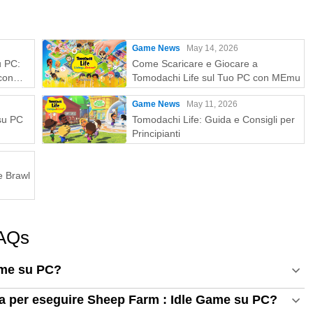
Game News
May 14, 2026
u PC:
Come Scaricare e Giocare a
con
Tomodachi Life sul Tuo PC con MEmu
Game News
May 11, 2026
 su PC
Tomodachi Life: Guida e Consigli per
Principianti
e Brawl
FAQs
ame su PC?
ema per eseguire Sheep Farm : Idle Game su PC?