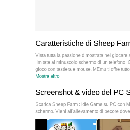
Caratteristiche di Sheep Fa
Vista tutta la passione dimostrata nel giocar
limitate al minuscolo schermo di un telefono. G
gioco con tastiera e mouse. MEmu ti offre tutt
su PC. Gioca quanto vuoi, niente più limitazioni
Mostra altro
MEmu 9 è la scelta migliore per giocare a Sh
nostra esperienza, lo squisito sistema di map
Screenshot & video del PC 
vero e proprio gioco per PC. MEmu è un gestor
sullo stesso dispositivo. E la cosa più importa
Scarica Sheep Farm : Idle Game su PC con ME
il potenziale del tuo PC, rendendo tutto fluido.
schermo. Vieni all'allevamento di pecore dov