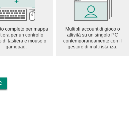
le degli oggetti. Al momento dell'acquisto degli articoli,
tto di difesa del consumatore limitato a seconda dei tipi di
to completo per mappa
Multipli account di gioco o
stiera per un controllo
attività su un singolo PC
o di tastiera e mouse o
contemporaneamente con il
gamepad.
gestore di multi istanza.
ox01
C