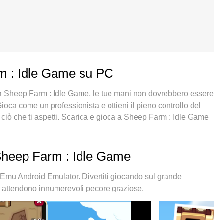
rm : Idle Game su PC
e a Sheep Farm : Idle Game, le tue mani non dovrebbero essere
ioca come un professionista e ottieni il pieno controllo del
o ciò che ti aspetti. Scarica e gioca a Sheep Farm : Idle Game
 di batteria, dati mobili e chiamate inquietanti. Il nuovissimo
eep Farm : Idle Game su PC. Realizzato sulla base della
patura dei tasti preimpostati rende Sheep Farm : Idle Game un
Sheep Farm : Idle Game
e multi-instanza che permette di giocare con 2 o più account
nte, il nostro esclusivo motore di emulazione può liberare tutto
mu Android Emulator. Divertiti giocando sul grande
e attendono innumerevoli pecore graziose.