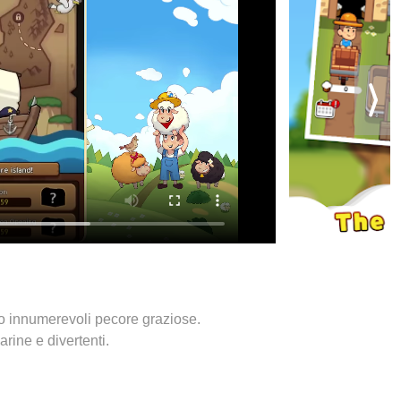
o innumerevoli pecore graziose.
rine e divertenti.