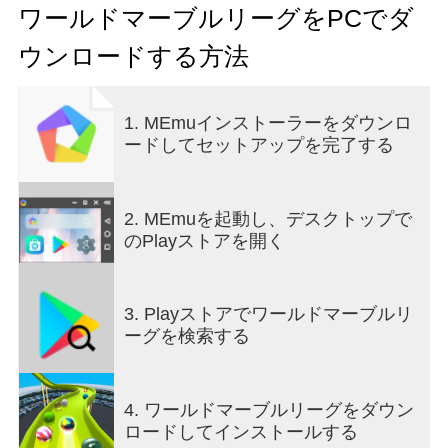
しょう！
ワールドマーブルリーグをPCでダ
ウンロードする方法
[進行中のイベント]
1. MEmuインストーラーをダウンロ
ードしてセットアップを完了する
- レーシングタイムが「777」で終わると10倍に補
償をもらえるイベントが進行中です。
2. MEmuを起動し、デスクトップで
のPlayストアを開く
[ゲーム特徴]
- ゲーム中には操作出来ません。
3. Playストアでワールドマーブルリ
ーグを検索する
- 色々なコンセプトのトラックからゲームを楽しめ
ます。
4. ワールドマーブルリーグをダウン
- 望む能力値を持つ玉を使ってゲームを進められま
ロードしてインストールする
す。