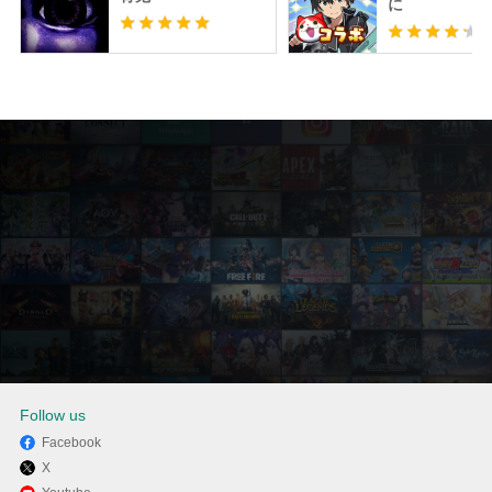
に
Follow us
Facebook
X
MEmuを使用してPCでワールド