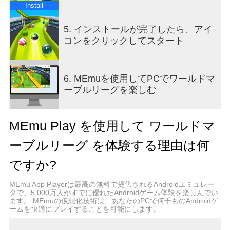
Install
- 玉を飾るコスチュームがあります。
5. インストールが完了したら、アイ
- 玉でチームを完成して玉を育てられます。
コンをクリックしてスタート
- 絵文字、マクロチャットなど、色んなチャット機
能をサポートします。
6. MEmuを使用してPCでワールドマ
ーブルリーグを楽しむ
- 視点転換をサポートして色んな視点で競走を楽し
められます。.
MEmu Play を使用して ワールドマ
- ポストプロセスをサポートします。
ーブルリーグ を体験する理由は何
- 実績及びリーダーボードをサポートします。
ですか?
- 16カ国の言語をサポートします。
MEmu App Playerは最高の無料で提供されるAndroidエミュレー
タで、5,000万人がすでに優れたAndroidゲーム体験を楽しんでい
Help : cs@mobirix.com
ます。 MEmuの仮想化技術は、あなたのPCで何千ものAndroidゲ
ームを快適にプレイすることを可能にします。
Homepage :
https://play.google.com/store/apps/dev?