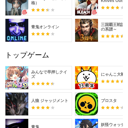
Knives Out
格）
三国覇王戦記
青鬼オンライン
の系譜～
トップゲーム
みんなで早押しクイ
にゃんこ大戦
ズ
人狼 ジャッジメント
ブロスタ
妖怪ウォッチ 
青鬼