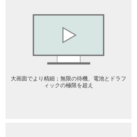
id=4864673505117639552
Facebook :
https://www.facebook.com/mobirixplayen
YouTube :
https://www.youtube.com/user/mobirix1
Instagram :
https://www.instagram.com/mobirix_official/
大画面でより精細；無限の待機、電池とドラフ
TikTok :
ィックの極限を超え
https://www.tiktok.com/@mobirix_official