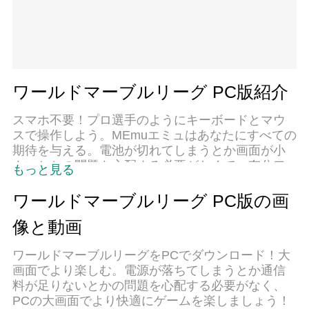
ワールドマーブルリーグ PC版紹介
スマホ不要！プロ選手のようにキーボードとマウ
スで操作しよう。MEmuエミュはあなたにすべての
期待を与える。電池が切れてしまうとか画面が小
さいとかの問題を心配する必要がなくて、存分ワ
もっと見る
ールドマーブルリーグを楽しんでください。新し
いMEmuエミュ7はPCでワールドマーブルリーグを
ワールドマーブルリーグ PC版の画
プレイするのに最適！完璧なキーマッピングシス
像と動画
テムにより、まるでパソコンゲームみたい。マル
チインスタンスで複数のゲームやアプリを同時に
ワールドマーブルリーグをPCでダウンロード！大
実行！唯一無二な仮想化エンジンがパソコンの可
画面でより楽しむ。電源が落ちてしまうとか通信
能性を最大限になる。遊べるだけでなく、より楽
料が足りないとかの問題を心配する必要がなく、
しめる！
PCの大画面でより快適にゲームを楽しましょう！