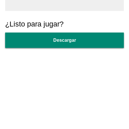
¿Listo para jugar?
Descargar