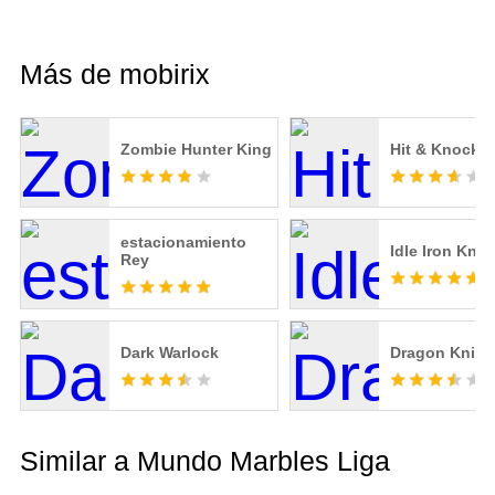
Más de mobirix
Zombie Hunter King
Hit & Knock
estacionamiento
Idle Iron Knig
Rey
Dark Warlock
Dragon Knight
Similar a Mundo Marbles Liga