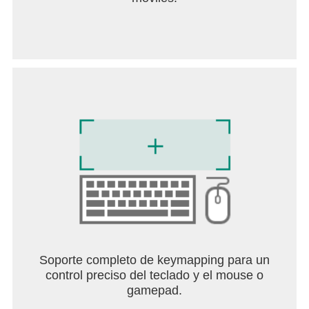
Facebook :
https://www.facebook.com/mobirixplayen
YouTube :
https://www.youtube.com/user/mobirix1
Instagram :
https://www.instagram.com/mobirix_official/
TikTok :
https://www.tiktok.com/@mobirix_official
Soporte completo de keymapping para un
control preciso del teclado y el mouse o
gamepad.