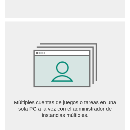
Múltiples cuentas de juegos o tareas en una
sola PC a la vez con el administrador de
instancias múltiples.