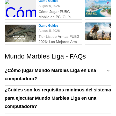
Game Guides
skins, fecha,
August 5, 2026
recompensas y más
Cómo Jugar PUBG
Mobile en PC: Guía
Completa (Fácil y
Game Guides
Rápido)
August 5, 2026
Tier List de Armas PUBG
2026: Las Mejores Armas
Clasificadas de la S a la
D (Guía Actualizada)
Mundo Marbles Liga - FAQs
¿Cómo jugar Mundo Marbles Liga en una
computadora?
¿Cuáles son los requisitos mínimos del sistema
para ejecutar Mundo Marbles Liga en una
computadora?