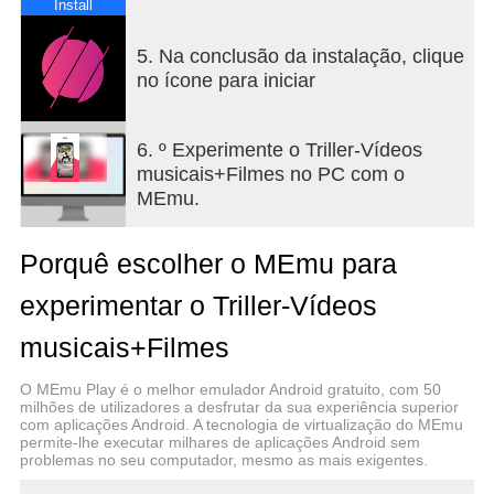
■ Compartilhe vídeos via Instagram, Twitter,
Install
Facebook, Texto, e-mail ou salve no rolo da
câmera
5. Na conclusão da instalação, clique
Você faz sua parte, o Triller faz o resto.
no ícone para iniciar
***********
Dúvidas? Comentários? Nós adoramos. Escreva
para nós em feedback@triller.co
6. º Experimente o Triller-Vídeos
musicais+Filmes no PC com o
MEmu.
Porquê escolher o MEmu para
experimentar o Triller-Vídeos
musicais+Filmes
O MEmu Play é o melhor emulador Android gratuito, com 50
milhões de utilizadores a desfrutar da sua experiência superior
com aplicações Android. A tecnologia de virtualização do MEmu
permite-lhe executar milhares de aplicações Android sem
problemas no seu computador, mesmo as mais exigentes.