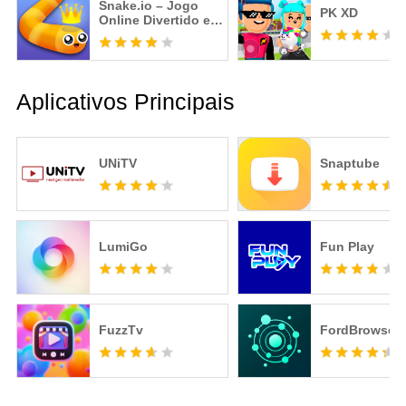
Snake.io – Jogo
PK XD
Online Divertido e
Viciante
Aplicativos Principais
UNiTV
Snaptube
LumiGo
Fun Play
FuzzTv
FordBrowser