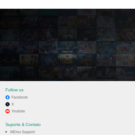
Follow us
Facebook
X
º Experimente o Triller-Vídeos
Youtube
musicais+Filmes no PC com o
Suporte & Contato
MEmu.
MEmu Support