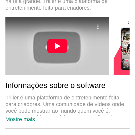
na tela grande. Triller é uma plataforma de
Triller-Vídeos musicais+Filmes no seu computador.
entretenimento feita para criadores.
Codificado com a nossa absorção, o gerenciador
de multi-instâncias possibilita a abertura de 2 ou
mais contas ao mesmo tempo. E o mais
importante, nosso mecanismo de emulação
exclusivo pode liberar todo o potencial do seu PC,
tornando tudo suave e agradável.
Informações sobre o software
Triller é uma plataforma de entretenimento feita
para criadores. Uma comunidade de vídeos onde
você pode mostrar ao mundo quem você é,
capturando vídeos perfeitos e compartilhando-os
Mostre mais
em segundos. Expresse-se e conecte-se com o
conteúdo que você adora. Crie vídeos musicais