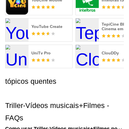
YouCine Mobile
Intelbras ISIC
TepiCine BR:
YouTube Create
Cinema em C
UniTv Pro
ClouDDy
tópicos quentes
Triller-Vídeos musicais+Filmes -
FAQs
Como usar Triller-Vídeos musicais+Filmes no