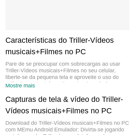
Características do Triller-Vídeos
musicais+Filmes no PC
Pare de se preocupar com sobrecargas ao usar
Triller-Vídeos musicais+Filmes no seu celular,
liberte-se da pequena tela e aproveite o uso do
aplicativo numa tela muito maior. A partir de agora,
Mostre mais
obtenha uma experiência em tela cheia do seu
aplicativo com teclado e mouse. O MEmu oferece-
Capturas de tela & vídeo do Triller-
lhe todos os recursos surpreendentes que você
Vídeos musicais+Filmes no PC
esperava: instalação rápida e configuração fácil,
controles intuitivos, sem mais limitações de bateria,
Download do Triller-Vídeos musicais+Filmes no PC
dados móveis e chamadas perturbadoras. O
com MEmu Android Emulador: Divirta-se jogando
novíssimo MEmu 9 é a melhor opção para usar