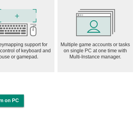
eymapping support for
Multiple game accounts or tasks
 control of keyboard and
on single PC at one time with
ouse or gamepad.
Multi-Instance manager.
orm on PC