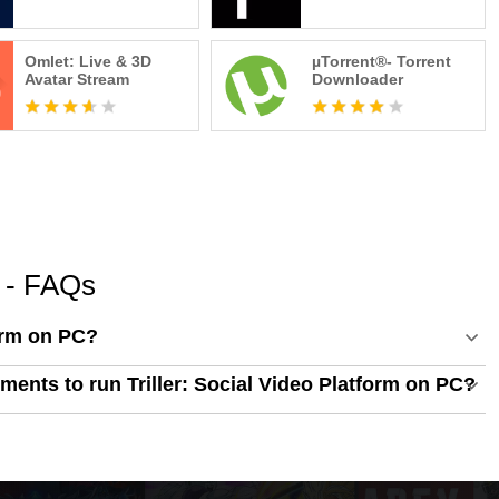
Omlet: Live & 3D
µTorrent®- Torrent
Avatar Stream
Downloader
m - FAQs
form on PC?
ents to run Triller: Social Video Platform on PC?