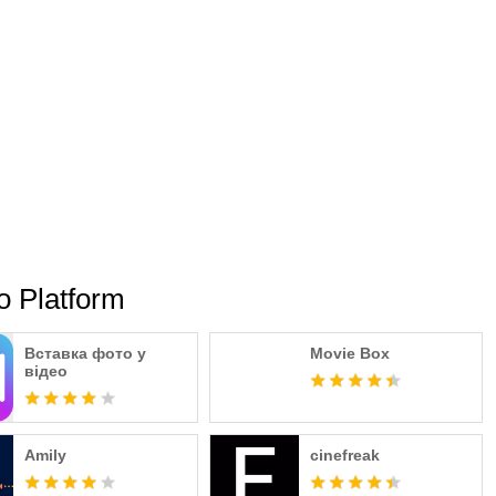
eo Platform
Вставка фото у
Movie Box
відео
Amily
cinefreak