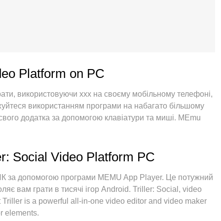
ideo Platform on PC
рати, використовуючи ххх на своєму мобільному телефоні,
оджуйтеся використанням програми на набагато більшому
 свого додатка за допомогою клавіатури та миші. MEmu
 очікували: швидка установка та просте налаштування,
більше обмежень від акумулятора, мобільних даних та
– найкращий вибір для використання Єдина Школа на
er: Social Video Platform PC
поглинання менеджер із кількома примірниками
рахунків. І найголовніше, наш ексклюзивний емуляційний
ПК за допомогою програми MEMU App Player. Це потужний
ого ПК, зробити все гладким і приємним.
 вам грати в тисячі ігор Android. Triller: Social, video
Triller is a powerful all-in-one video editor and video maker
or elements.