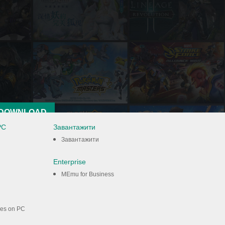
DOWNLOAD
PC
Завантажити
Завантажити
Enterprise
MEmu for Business
mes on PC