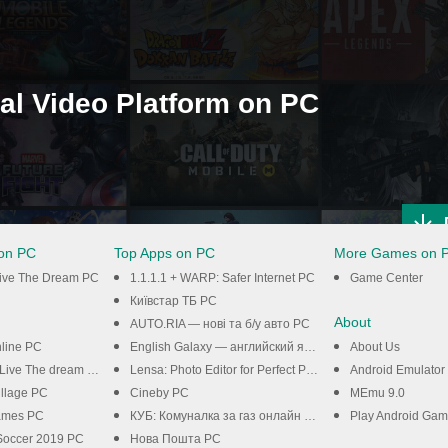
ial Video Platform on PC
on PC
Top Apps on PC
More Games on 
Live The Dream PC
1.1.1.1 + WARP: Safer Internet PC
Game Center
Київстар TБ PC
About
AUTO.RIA — нові та б/у авто PC
line PC
English Galaxy — английский язык бесплатно PC
About Us
Live The dream PC
Lensa: Photo Editor for Perfect Pictures PC
Android Emulator
illage PC
Cineby PC
MEmu 9.0
Games PC
КУБ: Комуналка за газ онлайн PC
Play Android Ga
Soccer 2019 PC
Нова Пошта PC