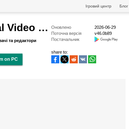
Ігровий центр
Блог
Triller: Social Video Platform
Оновлено
2026-06-29
Поточна версія
v46.0b89
Постачальник
ачі та редактори
share to:
orm on PC