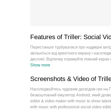
Features of Triller: Social V
Перестаньте турбуватися про надмірні вит
звільніться від крихітного екрану і насол
дисплеї. Відтепер отримуйте повний екран
пропонує вам усі дивовижні функції, які ви
Show more
інтуїтивно зрозумілі елементи керування, 
тривожних дзвінків. Зовсім новий MEmu 9 
Screenshots & Video of Trill
вашому комп’ютері. За допомогою нашого 
одночасно дозволяє відкрити 2 або більше 
Насолоджуйтесь чудовим досвідом гри на 
двигун може вивільнити весь потенціал ваш
безкоштовний емулятор Android, який дозволяє
editor & video maker with music to show talent 
with music with professional social video edit