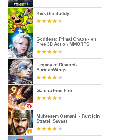
Kick the Buddy
Goddess: Primal Chaos - en
Free 3D Action MMORPG
Legacy of Discord-
FuriousWings
Garena Free Fire
Muhteşem Osmanlı - Taht için
Strateji Savaşı