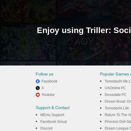
Enjoy using Triller: Soc
Follow us
Popular Games 
Facebook
Tomodachi life 
X
UAOnline PC
Youtube
Devastate PC
with MEmu
Dream Road: On
Support & Contact
Tomodachi Life: 
MEmu Support
Return To The V
Facebook Group
Princess Doll 
Discord
Dream League 