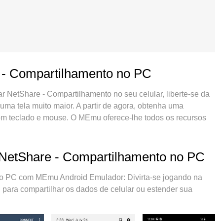
e - Compartilhamento no PC
 NetShare - Compartilhamento no seu celular, liberte-se da
numa tela muito maior. A partir de agora, obtenha uma
com teclado e mouse. O MEmu oferece-lhe todos os recursos
rápida e configuração fácil, controles intuitivos, sem mais
das perturbadoras. O novíssimo MEmu 9 é a melhor opção
u computador. Codificado com a nossa absorção, o
o NetShare - Compartilhamento no PC
 abertura de 2 ou mais contas ao mesmo tempo. E o mais
lusivo pode liberar todo o potencial do seu PC, tornando
o PC com MEmu Android Emulador: Divirta-se jogando na
 para compartilhar os dados de celular ou estender sua