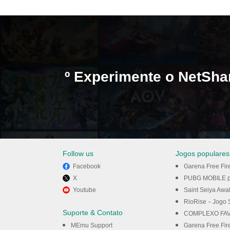
º Experimente o NetSha
Follow us
Jogos populares
Facebook
Garena Free Fir
X
PUBG MOBILE p
Youtube
Saint Seiya Awakening: Kni
PC com o MEmu.
RioRise－Jogo Simula
Suporte & Contato
COMPLEXO FAV
MEmu Support
Garena Free Fir