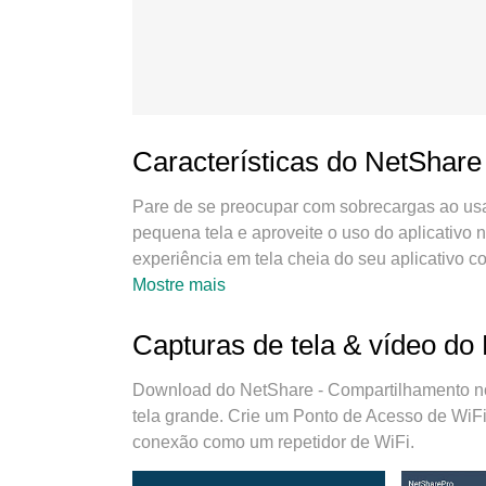
Características do NetShar
Pare de se preocupar com sobrecargas ao usar
pequena tela e aproveite o uso do aplicativo 
experiência em tela cheia do seu aplicativo 
surpreendentes que você esperava: instalação 
Mostre mais
limitações de bateria, dados móveis e chama
para usar NetShare - Compartilhamento no se
Capturas de tela & vídeo d
gerenciador de multi-instâncias possibilita a
importante, nosso mecanismo de emulação exc
Download do NetShare - Compartilhamento n
tudo suave e agradável.
tela grande. Crie um Ponto de Acesso de WiFi
conexão como um repetidor de WiFi.