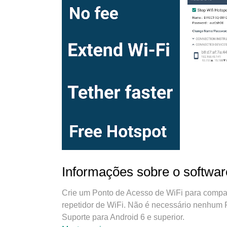
Informações sobre o softwar
Crie um Ponto de Acesso de WiFi para compar
repetidor de WiFi. Não é necessário ne
Suporte para Android 6 e superior.