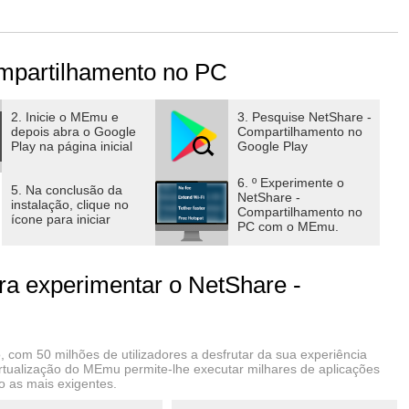
ecursos de ponto de acesso/compartilhamento são bloqueados.
mpartilhamento no PC
de acesso.
detectável.
2. Inicie o MEmu e
3. Pesquise NetShare -
depois abra o Google
Compartilhamento no
Play na página inicial
Google Play
ermanece conectado à rede Wi-Fi e compartilhe a conexão do
és de um Repetidor de WiFi.
6. º Experimente o
5. Na conclusão da
NetShare -
instalação, clique no
Compartilhamento no
ícone para iniciar
PC com o MEmu.
 mais rápido que o Bluetooth, e as bibliotecas C para torná-
a experimentar o NetShare -
one.
 com 50 milhões de utilizadores a desfrutar da sua experiência
irtualização do MEmu permite-lhe executar milhares de aplicações
 as mais exigentes.