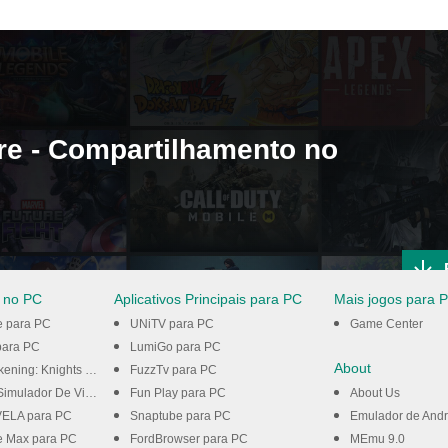
re - Compartilhamento no
 no PC
Aplicativos Principais para PC
Mais jogos para 
e para PC
UNiTV para PC
Game Center
ara PC
LumiGo para PC
About
ghts of the Zodiac para PC
FuzzTv para PC
dor De Vida para PC
Fun Play para PC
About Us
ELA para PC
Snaptube para PC
Emulador de Andr
e Max para PC
FordBrowser para PC
MEmu 9.0