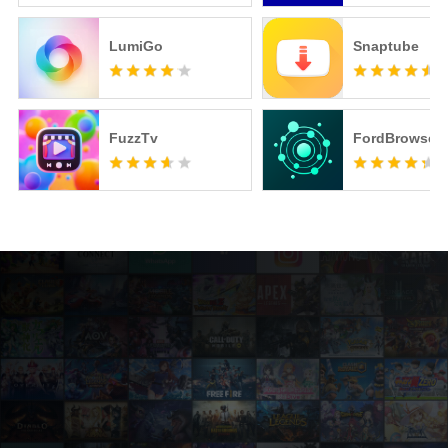
LumiGo
Snaptube
FuzzTv
FordBrowser