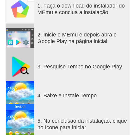
precisas, possibilidade de precipitação, previsões
1. Faça o download do instalador do
horárias e diárias.
MEmu e conclua a instalação
Características:
- Condições meteorológicas atuais animadas.
2. Inicie o MEmu e depois abra o
- Gráfico de previsão horário para as próximas 48
Google Play na página inicial
horas.
- Previsão do tempo de 10 dias.
- Possibilidade de precipitação para previsões
horárias e diárias.
3. Pesquise Tempo no Google Play
- Desça para detalhes: vento, pressão, nascer /
pôr-do-sol, UV, umidade e ponto de orvalho.
- Acompanhe as condições climáticas para todas
as suas cidades e destinos preferidos.
4. Baixe e Instale Tempo
Install
5. Na conclusão da instalação, clique
no ícone para iniciar