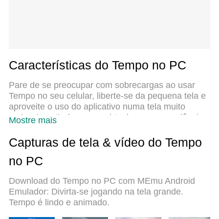
Características do Tempo no PC
Pare de se preocupar com sobrecargas ao usar
Tempo no seu celular, liberte-se da pequena tela e
aproveite o uso do aplicativo numa tela muito
maior. A partir de agora, obtenha uma experiência
Mostre mais
em tela cheia do seu aplicativo com teclado e
mouse. O MEmu oferece-lhe todos os recursos
Capturas de tela & vídeo do Tempo
surpreendentes que você esperava: instalação
no PC
rápida e configuração fácil, controles intuitivos, sem
mais limitações de bateria, dados móveis e
Download do Tempo no PC com MEmu Android
chamadas perturbadoras. O novíssimo MEmu 9 é a
Emulador: Divirta-se jogando na tela grande.
melhor opção para usar Tempo no seu computador.
Tempo é lindo e animado.
Codificado com a nossa absorção, o gerenciador
de multi-instâncias possibilita a abertura de 2 ou