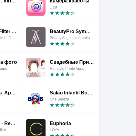
OrboBeauty: Virtual Beauty App
Камера красоты
1 Bit
Sweet Live Filter Face Camera
BeautyPro Symmetry App Interna
dio LLC
Beauty Angels International
на фото
Свадебные Прически
 Apps
Hairstyle Photo Apps
BestBarbers: App de barbearias
Salão Infantil Bob Kids
One Beleza
Body Editor - Reshape Body
Euphoria
itor
LOYA