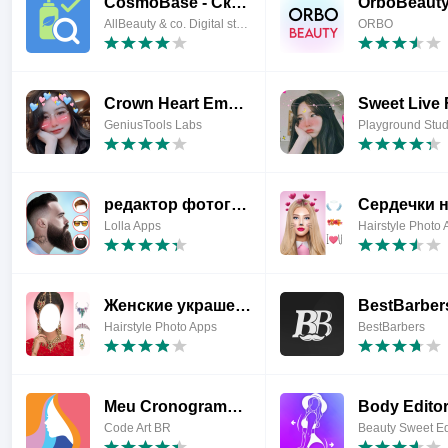
CosmoBase - Сканер косметики
AllBeauty & co. Digital studio
ORBO
Crown Heart Emoji Camera
GeniusTools Labs
Playground Stu
редактор фотографий для бороды
Сердечки 
Lolla Apps
Hairstyle Photo
Женские украшения на фото
Hairstyle Photo Apps
BestBarbers
Meu Cronograma Capilar
Code Art BR
Beauty Sweet Ed