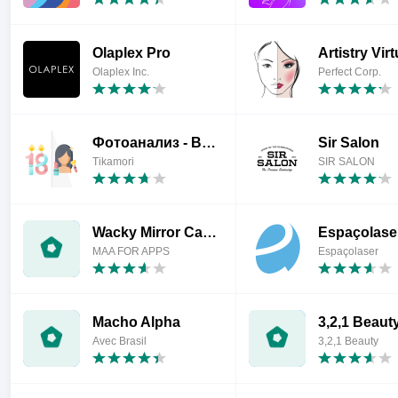
Olaplex Pro
Olaplex Inc.
Perfect Corp.
Фотоанализ - Возраст по фото
Sir Salon
Tikamori
SIR SALON
Wacky Mirror Camera Filter
Espaçolase
MAA FOR APPS
Espaçolaser
Macho Alpha
3,2,1 Beaut
Avec Brasil
3,2,1 Beauty