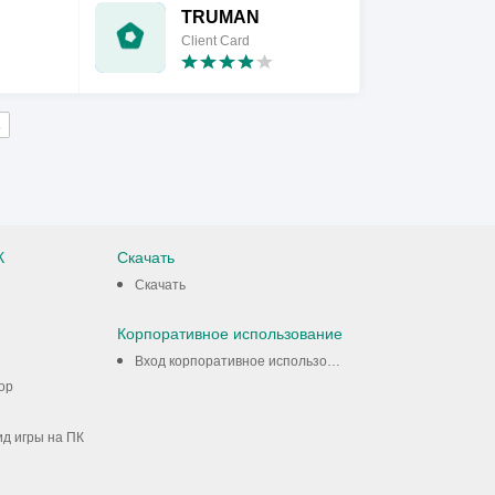
TRUMAN
Client Card
3
К
Скачать
Скачать
Корпоративное использование
Вход корпоративное использование
ор
ид игры на ПК