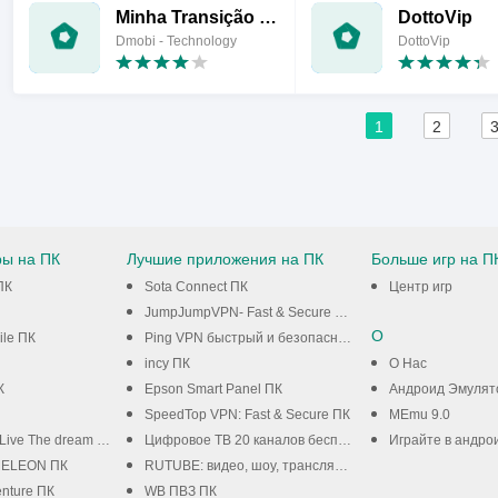
Minha Transição Capilar
DottoVip
Dmobi - Technology
DottoVip
1
2
ры на ПК
Лучшие приложения на ПК
Больше игр на П
ПК
Sota Connect ПК
Центр игр
JumpJumpVPN- Fast & Secure VPN ПК
О
ile ПК
Ping VPN быстрый и безопасный ПК
incy ПК
О Нас
К
Epson Smart Panel ПК
Андроид Эмулят
SpeedTop VPN: Fast & Secure ПК
MEmu 9.0
Live The dream ПК
Цифровое ТВ 20 каналов бесплатно ПК
Играйте в андро
ELEON ПК
RUTUBE: видео, шоу, трансляции ПК
enture ПК
WB ПВЗ ПК