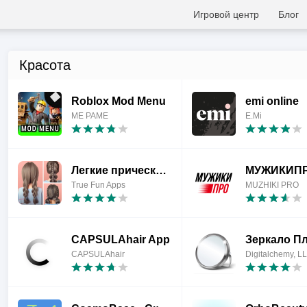
Игровой центр
Блог
Красота
Roblox Mod Menu
emi online
ME PAME
E.Mi
Легкие прически пошагово
МУЖИКИП
True Fun Apps
MUZHIKI PRO
CAPSULAhair App
CAPSULAhair
Digitalchemy, L