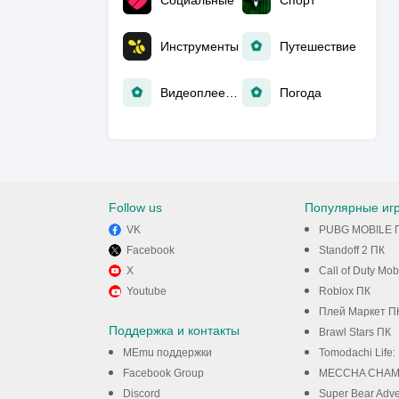
Социальные
Спорт
Инструменты
Путешествие
Видеоплееры и редакторы
Погода
Follow us
Популярные иг
VK
PUBG MOBILE 
Facebook
Standoff 2 ПК
X
Call of Duty Mob
Youtube
Roblox ПК
Плей Маркет П
Поддержка и контакты
Brawl Stars ПК
MEmu поддержки
Tomodachi Life: 
Facebook Group
MECCHA CHAM
Discord
Super Bear Adv