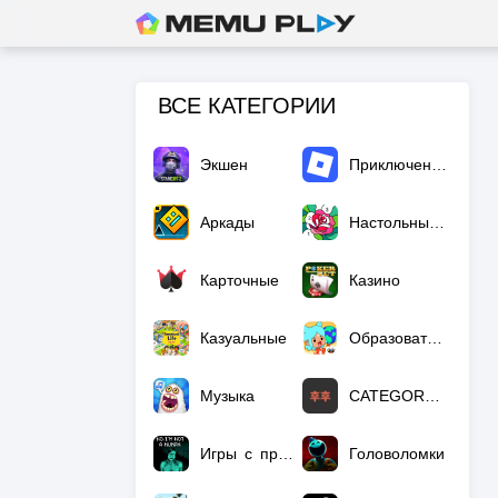
ВСЕ КАТЕГОРИИ
Экшен
Приключения
Аркады
Настольные игры
Карточные
Казино
Казуальные
Образовательные
Музыка
CATEGORY_NULL
Игры с предрегистрацией
Головоломки