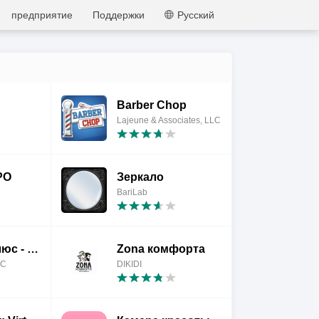
MEmu
предприятие
Поддержки
Pусский
Barber Chop
Lajeune & Associates, LLC
РО
Зеркало
BariLab
Зеркало Плюс - Зеркало
Zona комфорта
LC
DIKIDI