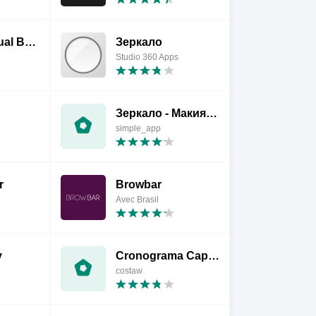
Artistry Virtual Beauty
Зеркало
Studio 360 Apps
Зеркало - Макияж и Бритье
simple_app
r
Browbar
Avec Brasil
y
Cronograma Capilar
costaw