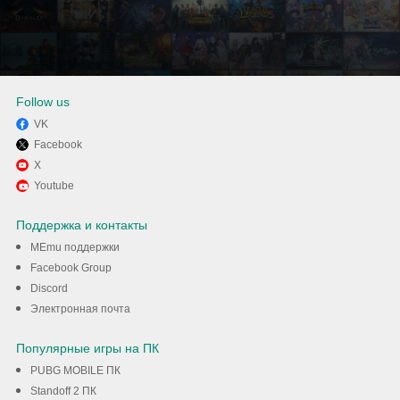
Follow us
VK
Facebook
Наслаждайтесь Google Диск
X
Youtube
на своем компьютере с
Поддержка и контакты
помощью MEmu.
MEmu поддержки
Facebook Group
Скачать
Discord
Электронная почта
Популярные игры на ПК
PUBG MOBILE ПК
Standoff 2 ПК