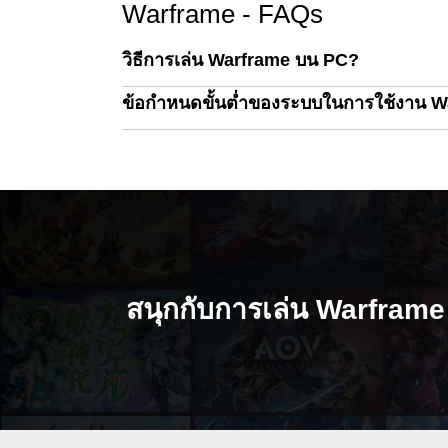
Warframe - FAQs
วิธีการเล่น Warframe บน PC?
ข้อกำหนดขั้นต่ำของระบบในการใช้งาน W
สนุกกับการเล่น Warframe