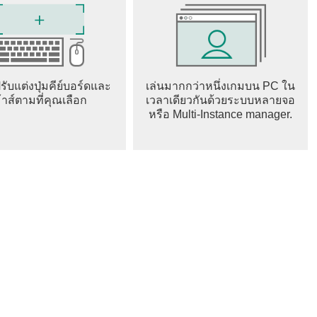
อริจินผ่านประสบการณ์การเล่าเรื่องในเกมเชิงภาพยนตร์ของ
ับแต่งปุ่มคีย์บอร์ดและ
เล่นมากกว่าหนึ่งเกมบน PC ใน
ตามเนื้อเรื่องที่มีมานานกว่า 10 ปี ซึ่งก่อนที่จะเริ่มต้นการเดิน
้าส์ตามที่คุณเลือก
เวลาเดียวกันด้วยระบบหลายจอ
ั้งแรกร่วมไปกับ Warframe ดั้งเดิมหนึ่งในสามตัวเพื่อค้นพบ
หรือ Multi-Instance manager.
หาความจริงเบื้องหลังที่ปลุกให้คุณตื่นขึ้นมา
เท่านั้น คุณสามารถสร้างอาวุธทำลายล้างนับร้อย รวมทั้งยานพาหนะ
ญและทดลองใช้จนกว่าคุณจะพบอาวุธที่เหมาะสมกับสไตล์การเล่นใน
ห้มีรูปลักษณ์ที่น่าเกรงขามเพื่อให้เหมาะกับโหลดเอาต์ที่คุณ
ื่อน Tenno มากกว่า 70 ล้านคน ซึ่งแต่ละคนก็จะมี Warframe