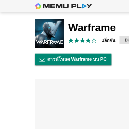
Warframe
Di
แอ็กชัน
ดาวน์โหลด Warframe บน PC