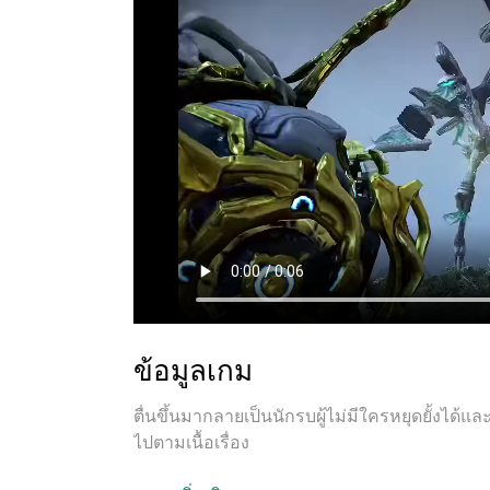
ข้อมูลเกม
ตื่นขึ้นมากลายเป็นนักรบผู้ไม่มีใครหยุดยั้งได้แล
ไปตามเนื้อเรื่อง