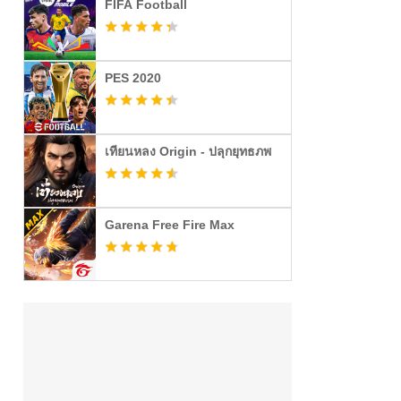
FIFA Football
PES 2020
เทียนหลง Origin - ปลุกยุทธภพ
Garena Free Fire Max