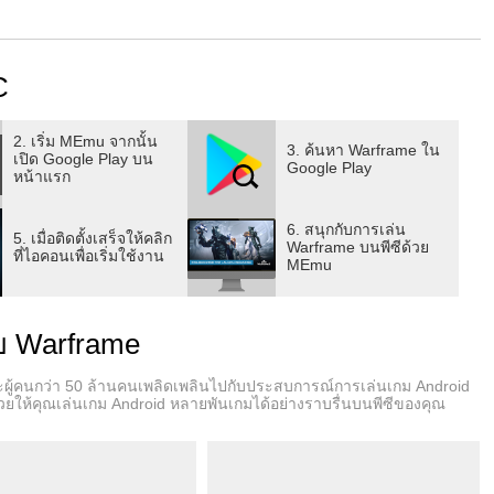
ที่ออกแบบตามชีวกลศาสตร์ที่มีพลังล้นเหลือจนไม่มีใครเทียบได้ ปลด
C
ยเพื่อทำลายล้างฝูงศัตรู และในระหว่างที่ทำการสังหารหมู่
งกันมากกว่า 57 แบบได้ทันที โดยแต่ละแบบจะมีชุดพลังเฉพาะตัว
าร
2. เริ่ม MEmu จากนั้น
3. ค้นหา Warframe ใน
เปิด Google Play บน
Google Play
หน้าแรก
6. สนุกกับการเล่น
5. เมื่อติดตั้งเสร็จให้คลิก
าเมื่อทำภารกิจแบบร่วมมือกันจนสำเร็จ ใช้ความสามารถของ
Warframe บนพีซีด้วย
ที่ไอคอนเพื่อเริ่มใช้งาน
MEmu
ิศทางการยิงของศัตรู และทำภารกิจให้บรรลุเป้าหมาย หากคุณเล่น
บคู่เพื่อเชื่อมต่อกับเพื่อน Tenno ในเกมก็น่าจะช่วยให้คุณผ่าน
บ Warframe
ดและผู้คนกว่า 50 ล้านคนเพลิดเพลินไปกับประสบการณ์การเล่นเกม Android
ยให้คุณเล่นเกม Android หลายพันเกมได้อย่างราบรื่นบนพีซีของคุณ
me อย่างช่ำชองเพื่อทำภารกิจภาคพื้นดิน หรือทะยานขึ้นสู่
ละเข้าร่วมต่อสู้ที่มีการปะทะกันระหว่างเรือรบขนาดใหญ่ หรือ
พื่อพบกับระบบที่เต็มไปด้วยสิ่งมีชีวิตที่น่าหลงใหลที่มีทั้งแบบ