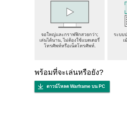
เป็นมิตรและไม่เป็นมิตร
ค้นพบเรื่องราวสุดมหากาพย์
ตื่นตาไปกับประวัติศาสตร์อันยาวนานของระบบอ
จอใหญ่และกราฟฟิกสวยกว่า;
ระบบปร
Warframe ซึ่งรวมไปถึงส่วนขยายและเควสต์ที่เล่าไป
เล่นได้นาน, ไม่ต้องใช้แบตเตอรี่
เม
ทางในเกม เชิญสัมผัสประสบการณ์ในการเล่นเกมคร
โทรศัพท์หรือเน็ตโทรศัพท์.
พลังที่มีอยู่ภายใน และพัฒนาทักษะไปพร้อมกับค้น
ใช้อุปกรณ์ในคลังอาวุธให้เชี่ยวชาญ
พร้อมที่จะเล่นหรือยัง?
อาวุธเริ่มต้นที่คุณได้รับเป็นเพียงจุดเริ่มต้น
คู่หู และอื่น ๆ อีกมากมาย ฝึกใช้ให้เชี่ยวชา
ดาวน์โหลด Warframe บน PC
แบบของคุณเอง นอกจากนี้ยังสามารถตกแต่งอาวุธใ
ออกแบบเองได้อีกด้วย
ปรับแต่งได้ไม่รู้จบ
การเข้าสู่ระบบออริจินหมายถึงการเข้าร่วมกับเพ