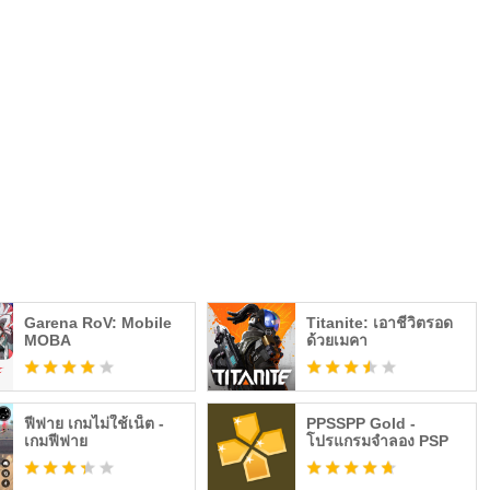
กการปรับแต่งที่มีอยู่อย่างมากมายเพื่อปรับปรุงโหลดเอาต์ให้ดี
 Warframe ย่อมทำให้เกิดความท้าทายที่ให้ผลตอบแทนอย่างคุ้มค่า
Garena RoV: Mobile
Titanite: เอาชีวิตรอด
MOBA
ด้วยเมคา
ฟีฟาย เกมไม่ใช้เน็ต -
PPSSPP Gold -
เกมฟีฟาย
โปรแกรมจำลอง PSP