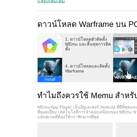
เข้ามาเป็นส่วนหนึ่งของนักรบที่ทรงพลัง
แสดงเพิ่มเติม
เข้าสู่เกมเพื่อสู้ในร่าง Warframe ซึ่งเป็นร่าง
ดาวน์โหลด Warframe บน P
ปล่อยความสามารถและอาวุธทำลายล้างที่มีมากมา
ยังสามารถรับหรือปลดล็อก Warframe ที่แตกต่า
ที่ช่วยให้คุณควบคุมความโกลาหลได้ตามต้องก
1. ดาวน์โหลดตัวติดตั้ง
MEmu และสิ้นสุดการติด
ตั้ง
ต่อสู้เคียงข้างไปกับเพื่อนของคุณ
4. ดาวน์โหลดและติดตั้ง
สร้างทีมร่วมกับเพื่อน ๆ และรับรางวัลอันมีค่
Warframe
Warframe เพื่อเยียวยารักษาพันธมิตร เปลี่ยนท
Install
เกมแล้วติดอยู่กับภารกิจท้าทายบางด่านอยู่ การจั
ด่านง่ายขึ้นนะ
ทำไมถึงควรใช้ Memu สำหรั
สำรวจระบบที่มีขนาดใหญ่
MEmu App Player เป็นอีมูเลเตอร์ Android ที่ดีที่สุ
ที่ยอดเยี่ยม เทคโนโลยีการจำลองเสมือนของ MEmu ช่ว
แม้แต่เกมที่ต้องใช้กราฟิกมากที่สุด
ใช้ทักษะการเคลื่อนไหวแบบปาร์กัวร์ของ Warfra
ดวงดาวด้วยยานอวกาศที่ปรับแต่งได้ของคุณเองแ
ท่องไปในโอเพนเวิร์ลที่เป็นโลกกว้างสุดแสนลึกลับเ