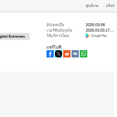
ศูนย์เกม
บล็อก
อัปเดตเมื่อ
2026-03-06
เวอร์ชันปัจจุบัน
2026.03.03.17.24
ให้บริการโดย
gital Extremes
แชร์ไปที่: