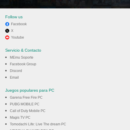
Follow us
Facebook
X
Disfruta jugando Warframe en
Youtube
PC con MEmu
Servicio & Contacto
MEmu Soporte
Descargar
Facebook Group
Discord
Email
Juegos populares para PC
Garena Free Fire PC
PUBG MOBILE PC
Call of Duty Mobile PC
Magis TV PC
Tomodachi Life: Live The dream PC