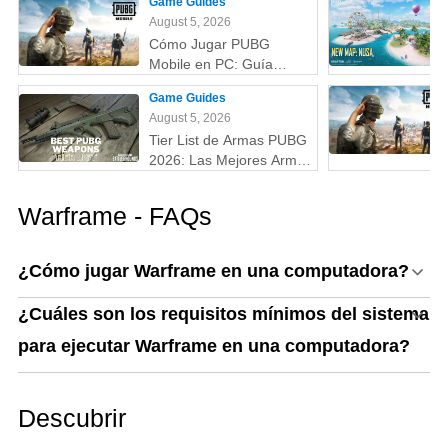
Game Guides
skins, fecha,
August 5, 2026
recompensas y más
Cómo Jugar PUBG
Mobile en PC: Guía
Completa (Fácil y
Game Guides
Rápido)
August 5, 2026
Tier List de Armas PUBG
2026: Las Mejores Armas
Clasificadas de la S a la
D (Guía Actualizada)
Warframe - FAQs
¿Cómo jugar Warframe en una computadora?
¿Cuáles son los requisitos mínimos del sistema
para ejecutar Warframe en una computadora?
Descubrir