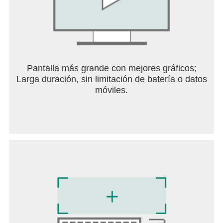
años de expansiones y aventuras con historia.
Descubre tu poder interior y experimenta por
primera vez la invencibilidad con uno de los tres
warframes originales antes de comenzar tu viaje, y
luego desarrolla tus habilidades y busca la verdad
detrás de tu despertar.
Pantalla más grande con mejores gráficos;
Larga duración, sin limitación de batería o datos
DOMINA TU ARSENAL
móviles.
Tus armas iniciales son sólo el comienzo. Crea
cientos de armas destructivas, además de
vehículos, compañeros y mucho más. Mejóralos y
experimenta hasta que encuentres la combinación
correcta de armamento que se adapte a tu estilo de
juego. Modifica tu equipamiento para darle una
apariencia atemorizante que complemente tu
equipamiento personalizado.
PERSONALIZA INFINITAMENTE