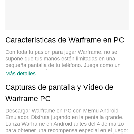
Características de Warframe en PC
Con toda tu pasión para jugar Warframe, no se
supone que tus manos estén limitadas en una
pequeña pantalla de tu teléfono. Juega como un
profesional y obtén el control total de tu juego con
Más detalles
el teclado y el mouse. MEmu le ofrece todas las
cosas que espera. Descargar y jugar Warframe en
Capturas de pantalla y Vídeo de
PC. Juega todo el tiempo que quieras, sin más
Warframe PC
limitaciones de batería, datos móviles y llamadas
molestas. El nuevo MEmu 9 es la mejor opción
Descargar Warframe en PC con MEmu Android
para jugar Warframe en PC. Preparado con nuestra
Emulador. Disfruta jugando en la pentalla grande.
experiencia, el exquisito sistema de keymapping
Lanza Warframe en Android antes del 4 de marzo
preestablecido convierte a Warframe en un
para obtener una recompensa especial en el juego:
verdadero juego de PC. Codificado con nuestra