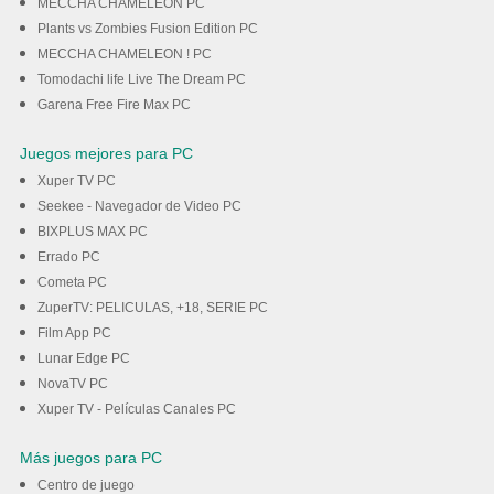
MECCHA CHAMELEON PC
Plants vs Zombies Fusion Edition PC
MECCHA CHAMELEON ! PC
Tomodachi life Live The Dream PC
Garena Free Fire Max PC
Juegos mejores para PC
Xuper TV PC
Seekee - Navegador de Video PC
BIXPLUS MAX PC
Errado PC
Cometa PC
ZuperTV: PELICULAS, +18, SERIE PC
Film App PC
Lunar Edge PC
NovaTV PC
Xuper TV - Películas Canales PC
Más juegos para PC
Centro de juego