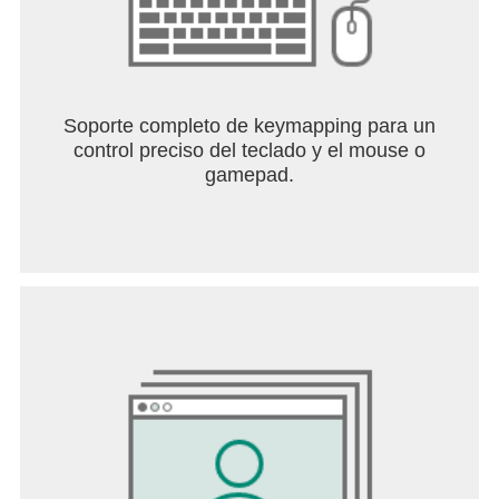
Entrar al Sistema Origen implica unirse a más de
70 millones de tenno, cada uno con sus propios
warframes, armas y equipamientos personalizados.
Con una impresionante cantidad de opciones de
personalización disponibles para mejorar tu
Soporte completo de keymapping para un
equipamiento, diseñar la apariencia perfecta para
control preciso del teclado y el mouse o
tu warframe presenta un desafío infinitamente
gamepad.
gratificante para ti y tu escuadrón