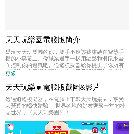
天天玩樂園電腦版簡介
愛玩天天玩樂園的你，雙手不應該被束縛在智慧手
機的小屏幕上。像職業選手一樣用鍵盤和滑鼠來全
面控制你的遊戲吧。逍遙模擬器給你提供了你所有
的期待。在電腦上下載、安裝天天玩樂園並盡情遊
更多
玩。再也不用擔心剩餘電量、流量消耗和煩人的來
電。全新的逍遙模擬器9是你在電腦上遊玩天天玩樂
天天玩樂園電腦版截圖&影片
園的最佳選擇！我们用心準備，完美的按鍵映射系
統讓天天玩樂園宛如電腦遊戲；我們，用嫻熟的技
透過逍遙模擬器，在電腦上下載天天玩樂園，享受
術編程，逍遙多開器讓所有遊戲開好開滿；獨一無
大熒幕的暢快體驗。 世界各地的好友齊聚一堂的社
二的虛擬化引擎釋放你電腦的全部潛力，一切都入
交世界，《天天玩樂園》！
絲般順滑。我們不僅在意你怎樣遊玩，更在意如何
讓你享受遊玩的樂趣！