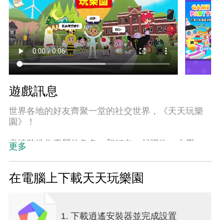
遊戲訊息
世界各地的好友齊聚一堂的社交世界，《天天玩樂
園》！
盡情裝扮你專屬的角色，和好友一起購物、上學、
更多
釣魚、遊戲，享受各種精彩活動！
快來《天天玩樂園》，認識來自世界各地的新朋友
在電腦上下載天天玩樂園
吧！
● 自由裝扮專屬角色，並與來自全球的玩家一起同
1. 下載逍遙安裝器並完成設置
樂。