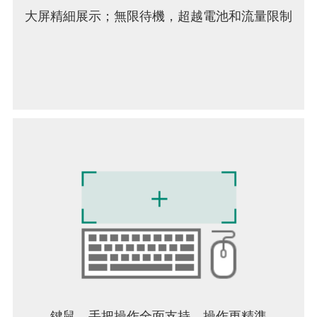
戲內的使用條例中確認.
大屏精細展示；無限待機，超越電池和流量限制
* 本軟體依中華民國遊戲軟體分級管理辦法分類為：
輔12級。
* 遊戲內包含戀愛交友相關情節
* 請注意遊戲時間，避免沉迷
【全壘衝突官方網站】
-Facebook官網：
https://www.facebook.com/PlayTogetherGame/
*遊戲相關詢問：
support@playtogether.zendesk.com
▶智慧型手機APP存取權限公告◀
使用APP時，為了提供如下服務，會要求存取下列
權限
[必須取得存取權限]
圖片/影片/檔案儲存 : 儲存遊戲執行相關檔案與遊戲
影片/截圖時使用。
[取消存取權限的方法]
鍵鼠，手把操作全面支持，操作更精準