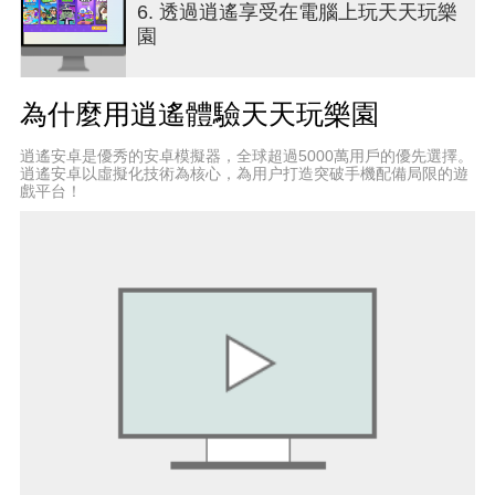
6. 透過逍遙享受在電腦上玩天天玩樂
感。 每個釣魚場地還有特殊魚種，快來完成圖鑑，
園
並和好友炫耀吧！
● 和好友在各處捕捉昆蟲和蜥蜴，挖掘稀有的礦物和
為什麼用逍遙體驗天天玩樂園
化石吧！
超過300種的昆蟲等你捕捉！ 還能體驗挖掘恐龍化
逍遙安卓是優秀的安卓模擬器，全球超過5000萬用戶的優先選擇。
石和稀有鑽石的趣味。 獲得後可以販售，也可以當
逍遙安卓以虛擬化技術為核心，為用户打造突破手機配備局限的遊
作展示品，讓好友們欣賞一下你的收藏吧！
戲平台！
● 用心養育各種寵物吧！
可以讓小狗、貓咪、小馬等各種寵物跟隨在自己身
邊，為你的《天天玩樂園》生活帶來不同的樂趣。
和朋友一起遛寵物、開著夢想跑車兜風吧！ 甚至還
有期間限定的寵物，快來看看！
[注意事項]
* 本遊戲為免費使用，遊戲內另提供購買虛擬遊戲
幣，物品等付費服務
* 有關遊戲的使用相關條例(解約/退款 等)可以前往遊