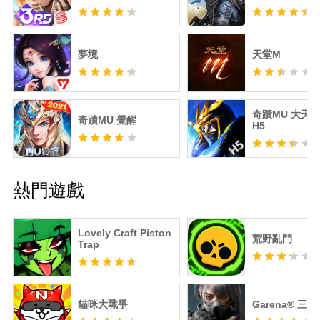
夢境
天堂M
奇蹟MU 大天
奇蹟MU 覺醒
H5
熱門遊戲
Lovely Craft Piston
荒野亂鬥
Trap
貓咪大戰爭
Garena® 三