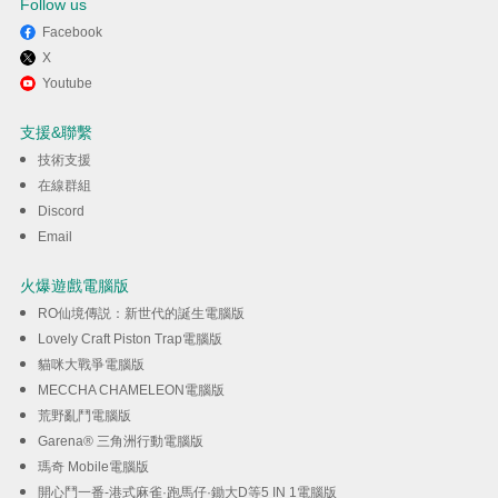
Follow us
Facebook
X
透過逍遙享受在電腦上玩天天玩
Youtube
樂園
支援&聯繫
技術支援
下載
在線群組
Discord
Email
火爆遊戲電腦版
RO仙境傳説：新世代的誕生電腦版
Lovely Craft Piston Trap電腦版
貓咪大戰爭電腦版
MECCHA CHAMELEON電腦版
荒野亂鬥電腦版
Garena® 三角洲行動電腦版
瑪奇 Mobile電腦版
開心鬥一番-港式麻雀·跑馬仔·鋤大D等5 IN 1電腦版