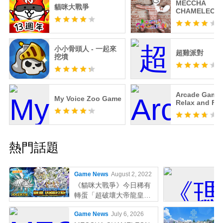
MECCHA
貓咪大戰爭
CHAMELEON
小小骨頭人 - 一起來
超雞派對
挖墳
Arcade Games
My Voice Zoo Game
Relax and Fu
熱門話題
Game News
August 2, 2022
《貓咪大戰爭》今日稀有
轉蛋「超破壞大帝龍皇因
佩拉斯」系列新角色登場
Game News
July 6, 2026