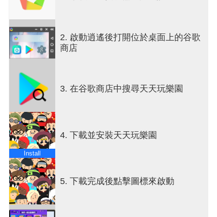
快來打造獨一無二的專屬角色吧！ 多種膚色、髮
型、體型、服飾，任你挑選！ 還能遇見來自世界各
地各種新朋友，一起聊天、互動，說不定還能擦出
2. 啟動逍遙後打開位於桌面上的谷歌
火花，成為情侶呢！
商店
● 打造夢想家園，並邀請好友參加家庭派對吧！
透過多種風格的房屋和家具，讓夢想中的家園化為
現實。 邀請好友或造訪好友家，一起釣魚、玩遊
3. 在谷歌商店中搜尋天天玩樂園
戲、聊天等，度過愉快的時光吧！
● 與好友挑戰各種有趣的小遊戲吧！
與30人競爭，成為最後的贏家，盡情享受「大家一
4. 下載並安裝天天玩樂園
起遊戲派對」「殭屍病毒」「障礙物奔跑」「無限
之塔」「時尚達人」「SnowWars.io」「登上高空」
Install
和學校小遊戲等，展現你的實力吧！
● 在不同的釣魚場地捕捉新奇魚類，展現釣魚成就
5. 下載完成後點擊圖標來啟動
吧！
在池塘、海洋、泳池等各種地方釣魚，種類甚至超
達600種。 魚種將不斷更新，讓你時刻充滿新鮮