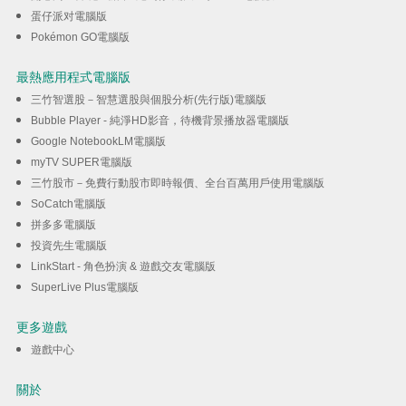
蛋仔派对電腦版
Pokémon GO電腦版
最熱應用程式電腦版
三竹智選股－智慧選股與個股分析(先行版)電腦版
Bubble Player - 純淨HD影音，待機背景播放器電腦版
Google NotebookLM電腦版
myTV SUPER電腦版
三竹股市－免費行動股市即時報價、全台百萬用戶使用電腦版
SoCatch電腦版
拼多多電腦版
投資先生電腦版
LinkStart - 角色扮演 & 遊戲交友電腦版
SuperLive Plus電腦版
更多遊戲
遊戲中心
關於