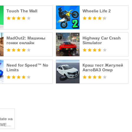
Touch The Wall
Wheelie Life 2
olicy/
 Fingersoft Ltd. All rights reserved.
MadOut2: Машины
Highway Car Crash
гонки онлайн
Simulator
Need for Speed™ No
Краш тест Жигулей
Limits
АвтоВАЗ Опер
tate на
з MEmu