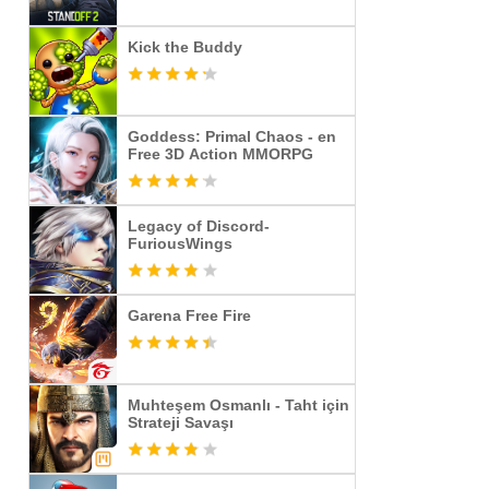
Kick the Buddy
Goddess: Primal Chaos - en
Free 3D Action MMORPG
Legacy of Discord-
FuriousWings
Garena Free Fire
Muhteşem Osmanlı - Taht için
Strateji Savaşı