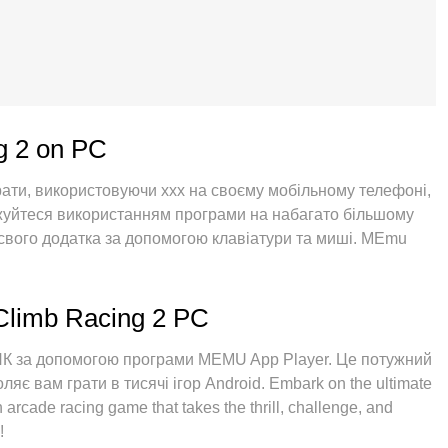
ng 2 on PC
рати, використовуючи ххх на своєму мобільному телефоні,
оджуйтеся використанням програми на набагато більшому
 свого додатка за допомогою клавіатури та миші. MEmu
 очікували: швидка установка та просте налаштування,
більше обмежень від акумулятора, мобільних даних та
щий вибір використання Hill Climb Racing 2 на вашому
 Climb Racing 2 PC
ня менеджер із кількома примірниками одночасно
І найголовніше, наш ексклюзивний емуляційний двигун
ПК за допомогою програми MEMU App Player. Це потужний
 зробити все гладким і приємним.
є вам грати в тисячі ігор Android. Embark on the ultimate
 arcade racing game that takes the thrill, challenge, and
!