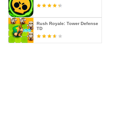
Rush Royale: Tower Defense
TD