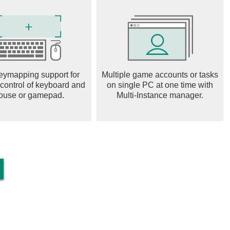
apes, from challenging hillsides to sprawling cities. Each
and opportunities for stunts. Can you master them all?
nd outrageous stunts to earn bonus points and rewards.
eymapping support for
Multiple game accounts or tasks
es and vehicles. The more audacious your stunts, the bigger
 control of keyboard and
on single PC at one time with
ouse or gamepad.
Multi-Instance manager.
, paint jobs, and decals to create a truly unique look. Upgrade
nd dominate the tracks. Show off your style to the world!
s
ss in competitive team leagues and challenging weekly events
ls and earn rewards as you rise through the ranks. Will you
 it's an adrenaline-pumping, action-packed driving