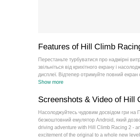
Features of Hill Climb Raci
Перестаньте турбуватися про надмірні вит
звільніться від крихітного екрану і насол
дисплеї. Відтепер отримуйте повний екран
пропонує вам усі дивовижні функції, які ви
Show more
інтуїтивно зрозумілі елементи керування, 
тривожних дзвінків. Новий MEmu 9 - найкра
Screenshots & Video of Hill
комп’ютері. За допомогою нашого поглинан
дозволяє відкрити 2 або більше рахунків. 
Насолоджуйтесь чудовим досвідом гри на 
може вивільнити весь потенціал вашого ПК,
безкоштовний емулятор Android, який дозволя
driving adventure with Hill Climb Racing 2 - an
excitement of the original to a whole new level