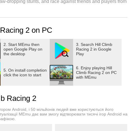
jaw-dropping stunts, and race against friends and players from
ay, stunning visuals, and a wide range of customizable
driving experience you've been waiting for. Welcome to Climb
 Racing 2 on PC
e and open to everyone! Design and create your own tracks to
2. Start MEmu then
3. Search Hill Climb
open Google Play on
Racing 2 in Google
ld! Get out there and create, climb, and conquer those hills!
the desktop
Play
6. Enjoy playing Hill
5. On install completion
ts own unique abilities and characteristics. Upgrade your ride
Climb Racing 2 on PC
click the icon to start
with MEmu
cks. From supercars to monster trucks to bikes, the options are
b Racing 2
iting multiplayer races! Compete in races against opponents,
ром Android, і 50 мільйонів людей вже користуються його
towards victory. The multiplayer cups mode adds a whole new
туалізації MEmu дає вам змогу відтворювати тисячі ігор Android на
рафікою.