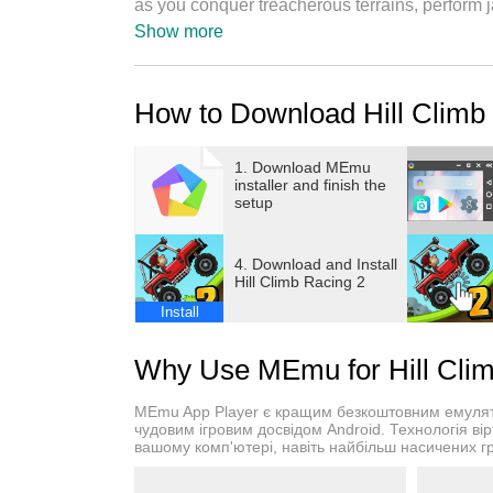
as you conquer treacherous terrains, perform 
around the world. With its exhilarating gamepl
Show more
vehicles, Hill Climb Racing 2 is the ultimate 
Canyon!
How to Download Hill Climb
● Track Editor
The brand new track editor feature is now her
1. Download MEmu
installer and finish the
share with friends or to players around the wor
setup
● Dynamic Vehicles and Upgrades
4. Download and Install
Choose from a variety of vehicles, each with i
Hill Climb Racing 2
to improve its performance on the toughest tra
Install
endless!
Why Use MEmu for Hill Clim
● Multiplayer Mayhem
Take on players from all over the world in exc
MEmu App Player є кращим безкоштовним емулято
and show off your driving skills as you race 
чудовим ігровим досвідом Android. Технологія вір
вашому комп'ютері, навіть найбільш насичених г
layer of competition and excitement.