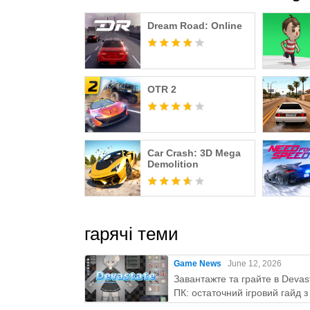
Terms of Use: https://fingersoft.com/eula-web/
Dream Road: Online
Privacy Policy: https://fingersoft.com/privacy-p
Hill Climb Racing™️ is a registered trademark of
OTR 2
Car Crash: 3D Mega
Demolition
гарячі теми
Game News
June 12, 2026
Завантажте та грайте в Devas
ПК: остаточний ігровий гайд 
Play