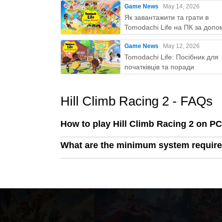
Game News
May 14, 2026
Як завантажити та грати в
Tomodachi Life на ПК за доп
MEmu
Game News
May 12, 2026
Tomodachi Life: Посібник для
початківців та поради
Hill Climb Racing 2 - FAQs
How to play Hill Climb Racing 2 on P
What are the minimum system require