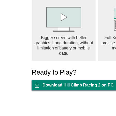
● Updated Adventure Mode
Explore a diverse range of breathtaking landsc
environment presents its own set of obstacles 
● Epic Stunts and Challenges
Perform daring flips, gravity-defying jumps, a
Bigger screen with better
Full K
Conquer unique challenges to unlock new stag
graphics; Long duration, without
precise
the rewards!
limitation of battery or mobile
m
data.
● Customization and Personalization
Customize your vehicles with a variety of skins
Ready to Play?
and tune your vehicles to suit your playstyle a
● Competitive Team Races and Weekly Event
Download Hill Climb Racing 2 on PC
Climb the ranks and prove your driving prowe
. Compete against players of similar skill leve
reach the top and become a driving legend?
Hill Climb Racing 2 is more than just a game –