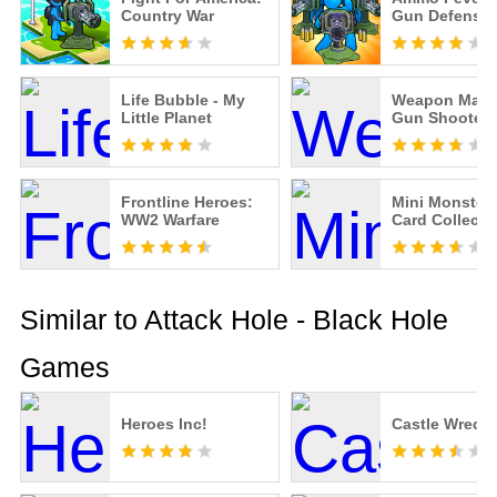
Country War
Gun Defense
Life Bubble - My
Weapon Mast
Little Planet
Gun Shooter
Frontline Heroes:
Mini Monsters
WW2 Warfare
Card Collecto
Similar to Attack Hole - Black Hole
Games
Heroes Inc!
Castle Wreck