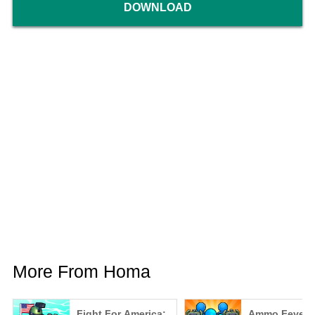
DOWNLOAD
More From Homa
Fight For America:
Ammo Fever: