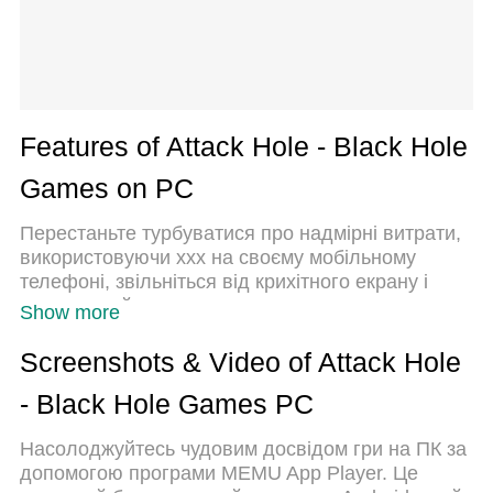
Features of Attack Hole - Black Hole
Games on PC
Перестаньте турбуватися про надмірні витрати,
використовуючи ххх на своєму мобільному
телефоні, звільніться від крихітного екрану і
насолоджуйтеся використанням програми на
Show more
набагато більшому дисплеї. Відтепер отримуйте
повний екран свого додатка за допомогою
Screenshots & Video of Attack Hole
клавіатури та миші. MEmu пропонує вам усі
- Black Hole Games PC
дивовижні функції, які ви очікували: швидка
установка та просте налаштування, інтуїтивно
Насолоджуйтесь чудовим досвідом гри на ПК за
зрозумілі елементи керування, більше обмежень
допомогою програми MEMU App Player. Це
від акумулятора, мобільних даних та тривожних