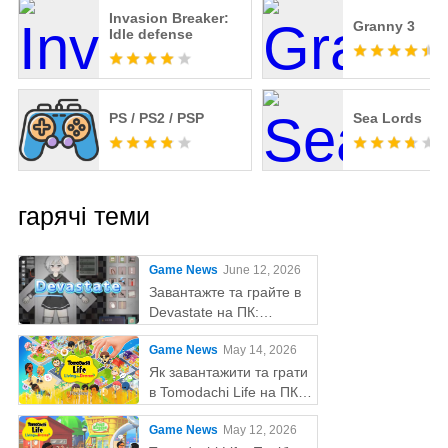
Invasion Breaker:
Granny 3
Idle defense
PS / PS2 / PSP
Sea Lords
гарячі теми
Game News
June 12, 2026
Завантажте та грайте в
Devastate на ПК:
остаточний ігровий гайд
Game News
May 14, 2026
з MEmu Play
Як завантажити та грати
в Tomodachi Life на ПК
за допомогою MEmu
Game News
May 12, 2026