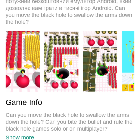
потужний безкоштовний емулятор Android, який
дзвінків. Новий MEmu 9 - найкращий вибір
дозволяє вам грати в тисячі ігор Android. Can
використання Attack Hole - Black Hole Games на
you move the black hole to swallow the arms down
вашому комп’ютері. За допомогою нашого
the hole?
поглинання менеджер із кількома примірниками
одночасно дозволяє відкрити 2 або більше
рахунків. І найголовніше, наш ексклюзивний
емуляційний двигун може вивільнити весь
потенціал вашого ПК, зробити все гладким і
приємним.
Game Info
Can you move the black hole to swallow the arms
down the hole? Can you bite the bullet and rule the
black hole games solo or on multiplayer?
Show more