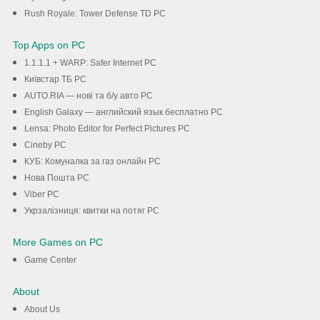
Rush Royale: Tower Defense TD PC
Top Apps on PC
1.1.1.1 + WARP: Safer Internet PC
Київстар TБ PC
AUTO.RIA — нові та б/у авто PC
English Galaxy — английский язык бесплатно PC
Lensa: Photo Editor for Perfect Pictures PC
Cineby PC
КУБ: Комуналка за газ онлайн PC
Нова Пошта PC
Viber PC
Укрзалізниця: квитки на потяг PC
More Games on PC
Game Center
About
About Us