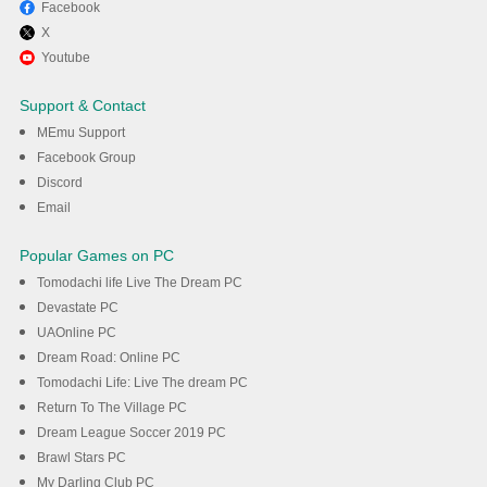
Facebook
X
Enjoy playing Attack Hole -
Youtube
Black Hole Games on PC with
Support & Contact
MEmu
MEmu Support
Facebook Group
Discord
DOWNLOAD
Email
Popular Games on PC
Tomodachi life Live The Dream PC
Devastate PC
UAOnline PC
Dream Road: Online PC
Tomodachi Life: Live The dream PC
Return To The Village PC
Dream League Soccer 2019 PC
Brawl Stars PC
My Darling Club PC