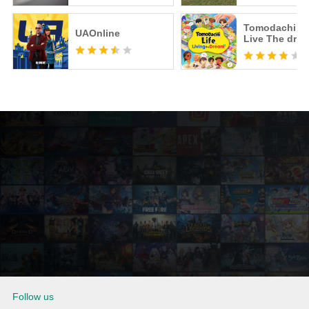
Tomodachi Li
UAOnline
Live The dre
Follow us