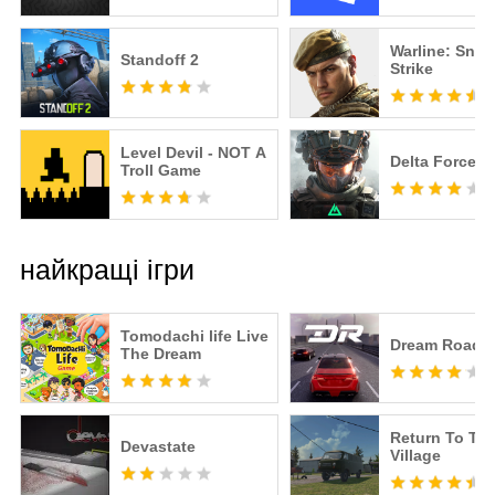
Warline: Snip
Standoff 2
Strike
Level Devil - NOT A
Delta Force
Troll Game
найкращі ігри
Tomodachi life Live
Dream Road: 
The Dream
Return To Th
Devastate
Village