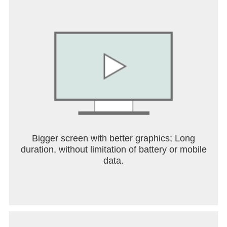
gigantic hall of bullets, swallow arms and eat it like
a wormhole from eating games!
Fill the hole with as many bullets and guns you can
so you can beat the big boss at the end!
Play Attack Hole now!
Bigger screen with better graphics; Long
duration, without limitation of battery or mobile
data.